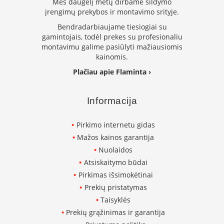
Mes daugelį metų dirbame šildymo
L
įrengimų prekybos ir montavimo srityje.
a
Bendradarbiaujame tiesiogiai su
n
gamintojais, todėl prekes su profesionaliu
k
montavimu galime pasiūlyti mažiausiomis
s
kainomis.
t
ū
Plačiau apie Flaminta ›
s
o
r
Informacija
t
a
Pirkimo internetu gidas
k
i
Mažos kainos garantija
a
Nuolaidos
i
Atsiskaitymo būdai
S
Pirkimas išsimokėtinai
t
Prekių pristatymas
a
Taisyklės
č
i
Prekių grąžinimas ir garantija
a