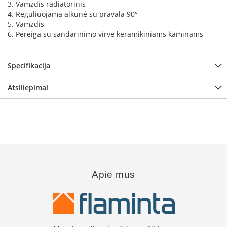
3. Vamzdis radiatorinis
K
4. Reguliuojama alkūnė su pravala 90°
a
5. Vamzdis
r
6. Pereiga su sandarinimo virve keramikiniams kaminams
š
t
o
o
Specifikacija
r
o
Atsiliepimai
v
e
n
t
i
l
i
a
t
Apie mus
o
r
i
a
i