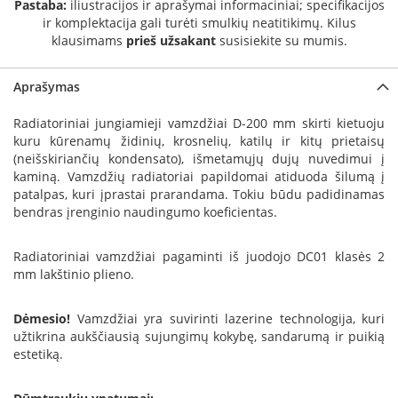
Pastaba:
iliustracijos ir aprašymai informaciniai; specifikacijos
a
ir komplektacija gali turėti smulkių neatitikimų. Kilus
klausimams
prieš užsakant
susisiekite su mumis.
S
e
g
Aprašymas
u
i
Radiatoriniai jungiamieji vamzdžiai D-200 mm skirti kietuoju
n
kuru kūrenamų židinių, krosnelių, katilų ir kitų prietaisų
(neišskiriančių kondensato), išmetamųjų dujų nuvedimui į
W
kaminą. Vamzdžių radiatoriai papildomai atiduoda šilumą į
a
patalpas, kuri įprastai prarandama. Tokiu būdu padidinamas
n
bendras įrenginio naudingumo koeficientas.
d
e
r
Radiatoriniai vamzdžiai pagaminti iš juodojo DC01 klasės 2
s
mm lakštinio plieno.
M
Dėmesio!
Vamzdžiai yra suvirinti lazerine technologija, kuri
o
užtikrina aukščiausią sujungimų kokybę, sandarumą ir puikią
r
estetiką.
s
ø