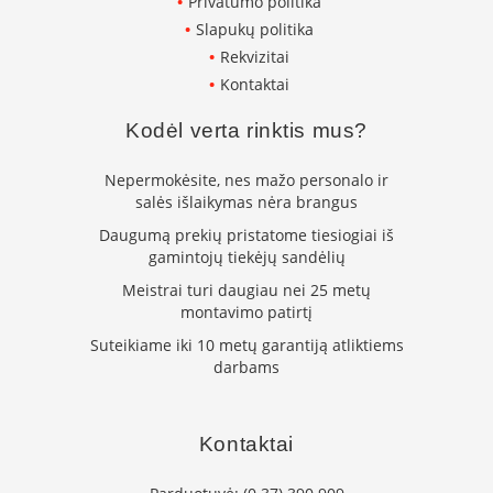
Privatumo politika
k
Slapukų politika
a
m
Rekvizitai
p
Kontaktai
i
a
Kodėl verta rinktis mus?
i
o
Nepermokėsite, nes mažo personalo ir
r
t
salės išlaikymas nėra brangus
a
Daugumą prekių pristatome tiesiogiai iš
k
gamintojų tiekėjų sandėlių
i
a
Meistrai turi daugiau nei 25 metų
i
montavimo patirtį
Suteikiame iki 10 metų garantiją atliktiems
Ž
darbams
i
d
i
n
Kontaktai
i
a
i