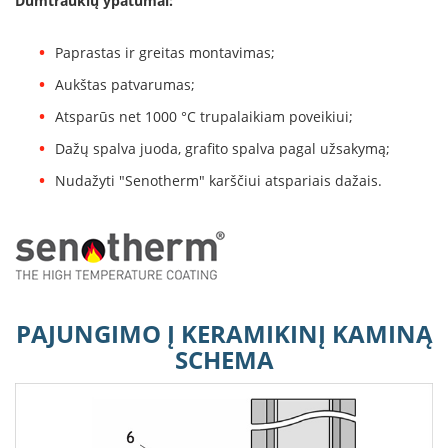
Dūmtraukių ypatumai:
B
r
o
Paprastas ir greitas montavimas;
n
Aukštas patvarumas;
p
i
Atsparūs net 1000 °C trupalaikiam poveikiui;
H
Dažų spalva juoda, grafito spalva pagal užsakymą;
e
Nudažyti "Senotherm" karščiui atspariais dažais.
t
a
E
l
e
k
t
PAJUNGIMO Į KERAMIKINĮ KAMINĄ
r
i
SCHEMA
n
i
a
i
ž