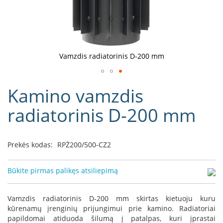
D
o
r
a
k
Vamzdis radiatorinis D-200 mm
o
L
Eiti
i
Kamino vamzdis
į
n
e
galerijos
radiatorinis D-200 mm
a
paradžią
D
e
Prekės kodas:
RPŻ200/500-CZ2
f
r
o
Būkite pirmas palikęs atsiliepimą
H
o
m
Vamzdis radiatorinis D-200 mm skirtas kietuoju kuru
e
kūrenamų įrenginių prijungimui prie kamino. Radiatoriai
papildomai atiduoda šilumą į patalpas, kuri įprastai