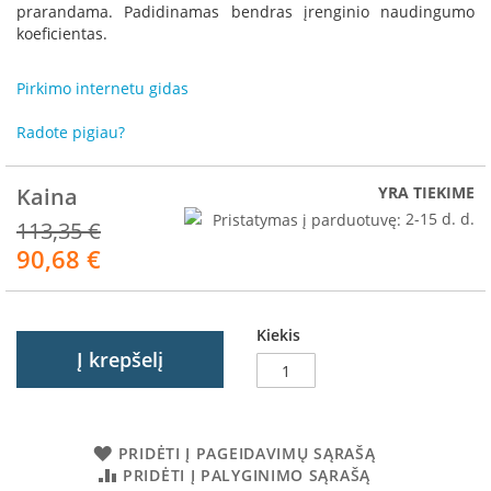
R
prarandama. Padidinamas bendras įrenginio naudingumo
o
koeficientas.
m
o
Pirkimo internetu gidas
t
o
p
Radote pigiau?
S
Kaina
YRA TIEKIME
p
a
Pristatymas į parduotuvę:
2-15 d. d.
113,35 €
r
90,68 €
Akcija
t
h
e
r
Kiekis
m
Į krepšelį
I
n
v
i
PRIDĖTI Į PAGEIDAVIMŲ SĄRAŠĄ
c
PRIDĖTI Į PALYGINIMO SĄRAŠĄ
t