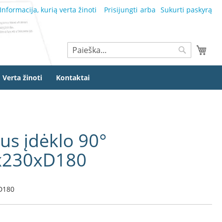
Informacija, kurią verta žinoti
Prisijungti
Sukurti paskyrą
Ieškoti
Mano
Ieškoti
Verta žinoti
Kontaktai
aus įdėklo 90°
x230xD180
D180