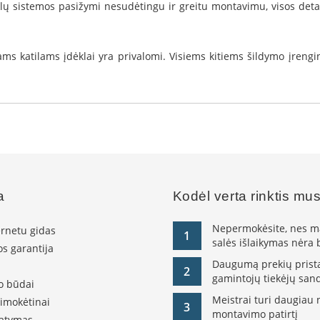
dėklų sistemos pasižymi nesudėtingu ir greitu montavimu, visos deta
iams katilams įdėklai yra privalomi. Visiems kitiems šildymo įre
a
Kodėl verta rinktis mu
Nepermokėsite, nes ma
ernetu gidas
1
salės išlaikymas nėra
s garantija
Daugumą prekių pristat
2
gamintojų tiekėjų sand
o būdai
Meistrai turi daugiau 
simokėtinai
3
montavimo patirtį
tatymas