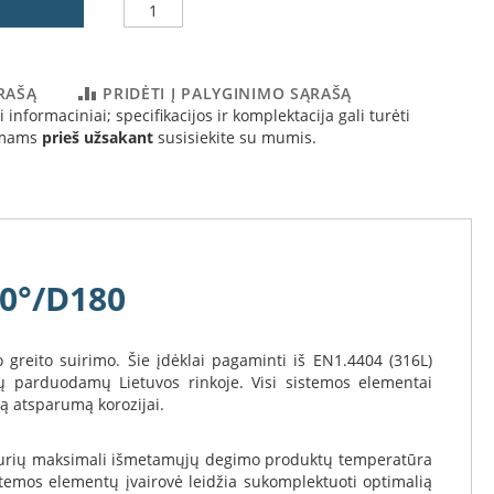
ĄRAŠĄ
PRIDĖTI Į PALYGINIMO SĄRAŠĄ
 informaciniai; specifikacijos ir komplektacija gali turėti
simams
prieš užsakant
susisiekite su mumis.
90°/D180
 greito suirimo. Šie įdėklai pagaminti iš EN1.4404 (316L)
lų parduodamų Lietuvos rinkoje. Visi sistemos elementai
mą atsparumą korozijai.
ams, kurių maksimali išmetamųjų degimo produktų temperatūra
stemos elementų įvairovė leidžia sukomplektuoti optimalią