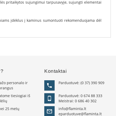
lės pritaikytos sujungimui tarpusavyje, sujungti elementai
nginiams įdėklus į kaminus sumontuoti rekomenduojama dėl
s?
Kontaktai
žo personalo ir
Parduotuvė:
(0 37) 390 909
 brangus
ome tiesiogiai iš
Parduotuvė:
0 674 88 333
ėlių
Meistrai:
0 686 40 302
nei 25 metų
info@flaminta.lt
eparduotuve@flaminta.lt