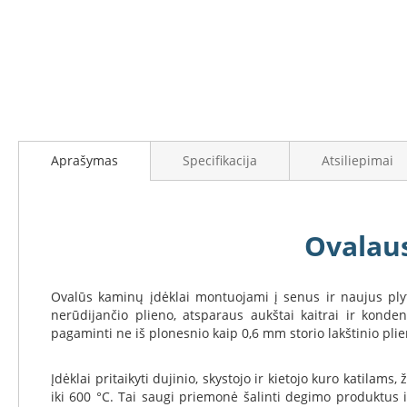
į
Židinių
galerijos
stiklai
paradžią
Karščiui
atsparus
stiklas
Stiklas
grindims
Dūmtraukiai
Aprašymas
Specifikacija
Atsiliepimai
židiniams
Krosnelės
Ketaus
Ovalaus
krosnelės
Krosnelės
su
Ovalūs kaminų įdėklai montuojami į senus ir naujus plytų
vandens
nerūdijančio plieno, atsparaus aukštai kaitrai ir kond
kontūru
pagaminti ne iš plonesnio kaip 0,6 mm storio lakštinio plie
Krosnelės
su
Įdėklai pritaikyti dujinio, skystojo ir kietojo kuro katil
šilumokaičiu
iki 600 °C. Tai saugi priemonė šalinti degimo produktus 