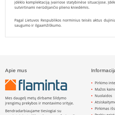
Koklinės
įdėklo komplektaciją įvairiose statybinėse situacijose. Į
krosnelės
sutvirtinami nerūdijančio plieno kniedėmis.
Maisto
ruošimo
Pagal Lietuvos Respublikos norminius teisės aktus dujin
krosnelės
saugumo ir ilgaamžiškumo.
Pakabinamos
krosnelės
Granulinės
krosnelės
Stiklai
po
krosnele
Apie mus
Informacij
Krosnelių
pajungimo
Pirkimo int
vamzdžiai
Mažos kaino
Krosnelių
Nuolaidos
Mes daugelį metų dirbame šildymo
gamintojai
Atsiskaitym
įrengimų prekybos ir montavimo srityje.
Morsø
Pirkimas iš
Bendradarbiaujame tiesiogiai su
Romotop
Prekių pris