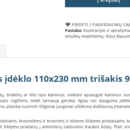
PRIDĖTI Į PAGEIDAVIMŲ S
Pastaba:
iliustracijos ir aprašymai
smulkių neatitikimų. Kilus klau
 įdėklo 110x230 mm trišakis 
, blokelių ar kito tipo kaminus, siekiant apsaugoti kaminus nuo
ensato rūgštims, todėl tarnauja gerokai ilgiau nei dauguma įdėk
no, plazma suvirinti išilginiai jungimai užtikrina didžiausią įmano
ams, židiniams, krosnelėms ir krosnims ir kitiems šildymo prietais
iš šildymo prietaisų į atmosferą natūralios traukos būdų. Plati si