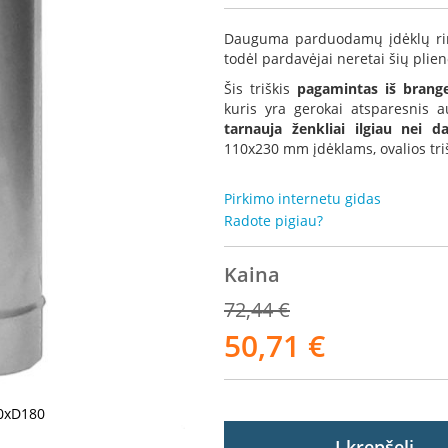
Dauguma parduodamų įdėklų rink
todėl pardavėjai neretai šių plie
Šis triškis
pagamintas iš brange
kuris yra gerokai atsparesnis a
tarnauja ženkliai ilgiau nei 
110x230 mm įdėklams, ovalios tri
Pirkimo internetu gidas
Radote pigiau?
Kaina
72,44 €
50,71 €
Akcija
30xD180
Į krepšelį