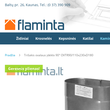
Židiniai
Pereiti
Baltų pr. 26, Kaunas, Tel.:
(0 37) 390 909
Židinio
prie
kapsulės
turinio
Dorako
Dorako
Linea
Defro
Židiniai
Krosnelės
Kepsninės
Katilai
Kamin
Home
Romotop
Pradžia
Trišakis ovalaus įdėklo 90° OVTR90/110x230xD180
Spartherm
Invicta
Eiti
Geresnis plienas!
Seguin
į
galerijos
Wanders
pabaigą
Morsø
Bronpi
Heta
Elektriniai