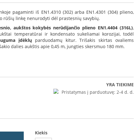
oje pagaminti iš EN1.4310 (302) arba EN1.4301 (304) plieno,
no rūšių linkę nenurodyti dėl prastesnių savybių.
snio, aukštos kokybės nerūdijančio plieno EN1.4404 (316L)
,
ukštai temperatūrai ir kondensato sukeliamai korozijai, todėl
dauguma įdėklų
parduodamų kitur. Trišakis skirtas ovaliems
šakio dalies aukštis apie 0,45 m, jungties skersmuo 180 mm.
YRA TIEKIME
Pristatymas į parduotuvę:
2-4 d. d.
Kiekis