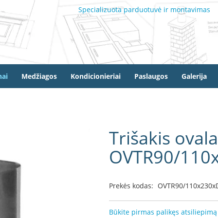
Specializuota parduotuvė ir montavimas
ai
Medžiagos
Kondicionieriai
Paslaugos
Galerija
Trišakis oval
OVTR90/110
Prekės kodas:
OVTR90/110x230x
Būkite pirmas palikęs atsiliepimą