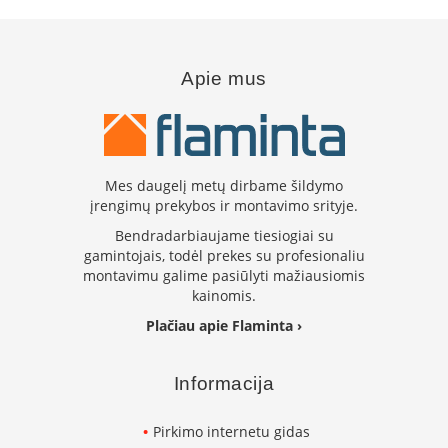
k
a
m
p
Apie mus
i
a
i
o
r
t
Mes daugelį metų dirbame šildymo
a
įrengimų prekybos ir montavimo srityje.
k
Bendradarbiaujame tiesiogiai su
i
gamintojais, todėl prekes su profesionaliu
a
montavimu galime pasiūlyti mažiausiomis
i
kainomis.
Ž
Plačiau apie Flaminta ›
i
d
i
Informacija
n
i
a
Pirkimo internetu gidas
i