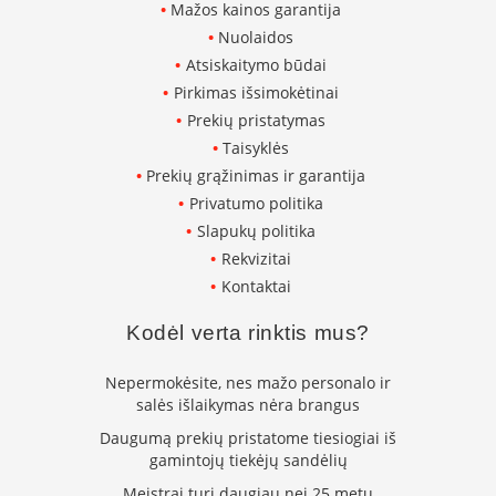
Mažos kainos garantija
s
u
Nuolaidos
v
Atsiskaitymo būdai
a
Pirkimas išsimokėtinai
n
d
Prekių pristatymas
e
Taisyklės
n
s
Prekių grąžinimas ir garantija
k
Privatumo politika
o
Slapukų politika
n
t
Rekvizitai
ū
Kontaktai
r
u
Kodėl verta rinktis mus?
Ž
i
Nepermokėsite, nes mažo personalo ir
d
salės išlaikymas nėra brangus
i
n
Daugumą prekių pristatome tiesiogiai iš
i
gamintojų tiekėjų sandėlių
ų
Meistrai turi daugiau nei 25 metų
a