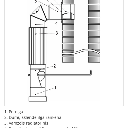
i
d
i
n
i
a
i
O
r
t
a
k
i
a
i
i
r
į
r
a
n
1. Pereiga
g
2. Dūmų sklendė ilga rankena
a
3. Vamzdis radiatorinis