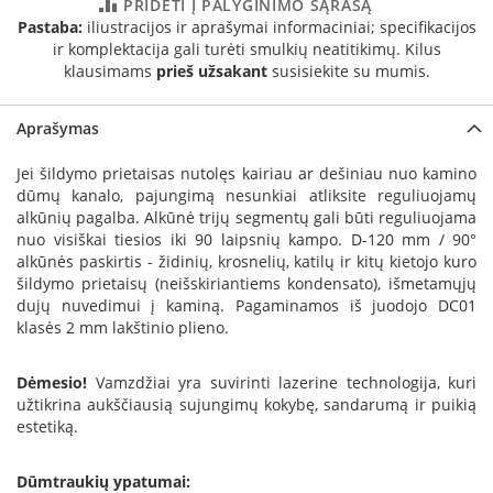
PRIDĖTI Į PALYGINIMO SĄRAŠĄ
a
Pastaba:
iliustracijos ir aprašymai informaciniai; specifikacijos
ir komplektacija gali turėti smulkių neatitikimų. Kilus
S
klausimams
prieš užsakant
susisiekite su mumis.
e
g
u
Aprašymas
i
n
Jei šildymo prietaisas nutolęs kairiau ar dešiniau nuo kamino
dūmų kanalo, pajungimą nesunkiai atliksite reguliuojamų
W
alkūnių pagalba. Alkūnė trijų segmentų gali būti reguliuojama
a
nuo visiškai tiesios iki 90 laipsnių kampo. D-120 mm / 90°
n
alkūnės paskirtis - židinių, krosnelių, katilų ir kitų kietojo kuro
d
šildymo prietaisų (neišskiriantiems kondensato), išmetamųjų
e
dujų nuvedimui į kaminą. Pagaminamos iš juodojo DC01
r
klasės 2 mm lakštinio plieno.
s
M
Dėmesio!
Vamzdžiai yra suvirinti lazerine technologija, kuri
o
užtikrina aukščiausią sujungimų kokybę, sandarumą ir puikią
r
estetiką.
s
ø
Dūmtraukių ypatumai: