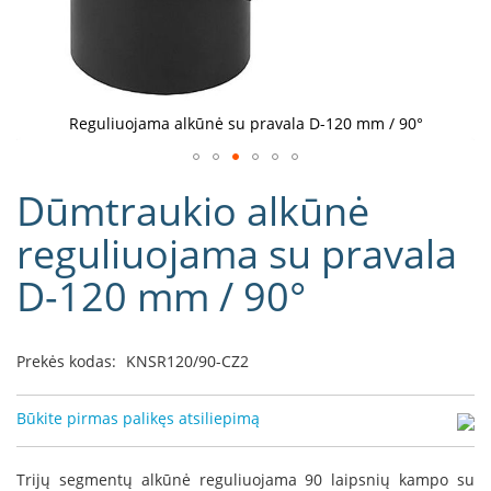
D
o
r
a
k
Reguliuojama alkūnė su pravala D-120 mm / 90°
o
L
Eiti
i
Dūmtraukio alkūnė
į
n
e
galerijos
reguliuojama su pravala
a
paradžią
D-120 mm / 90°
D
e
f
r
Prekės kodas:
KNSR120/90-CZ2
o
H
o
Būkite pirmas palikęs atsiliepimą
m
e
Trijų segmentų alkūnė reguliuojama 90 laipsnių kampo su