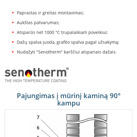
B
r
Paprastas ir greitas montavimas;
o
n
Aukštas patvarumas;
p
i
Atsparūs net 1000 °C trupalaikiam poveikiui;
Dažų spalva juoda, grafito spalva pagal užsakymą;
H
e
Nudažyti "Senotherm" karščiui atspariais dažais.
t
a
E
l
e
k
Pajungimas į mūrinį kaminą 90°
t
r
kampu
i
n
i
a
i
ž