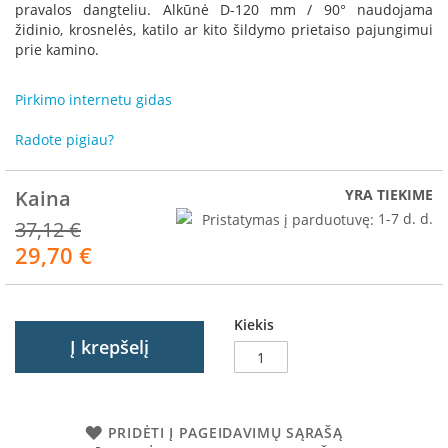
R
pravalos dangteliu. Alkūnė D-120 mm / 90° naudojama
o
židinio, krosnelės, katilo ar kito šildymo prietaiso pajungimui
m
prie kamino.
o
t
Pirkimo internetu gidas
o
p
Radote pigiau?
S
p
Kaina
YRA TIEKIME
a
r
Pristatymas į parduotuvę:
1-7 d. d.
37,12 €
t
29,70 €
Akcija
h
e
r
m
Kiekis
Į krepšelį
I
n
v
i
c
PRIDĖTI Į PAGEIDAVIMŲ SĄRAŠĄ
t