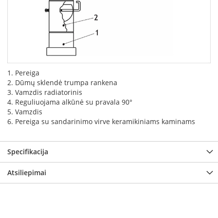
L
a
n
k
s
t
ū
1. Pereiga
s
2. Dūmų sklendė trumpa rankena
o
3. Vamzdis radiatorinis
r
4. Reguliuojama alkūnė su pravala 90°
t
5. Vamzdis
a
6. Pereiga su sandarinimo virve keramikiniams kaminams
k
i
a
i
Specifikacija
S
Atsiliepimai
t
a
č
i
a