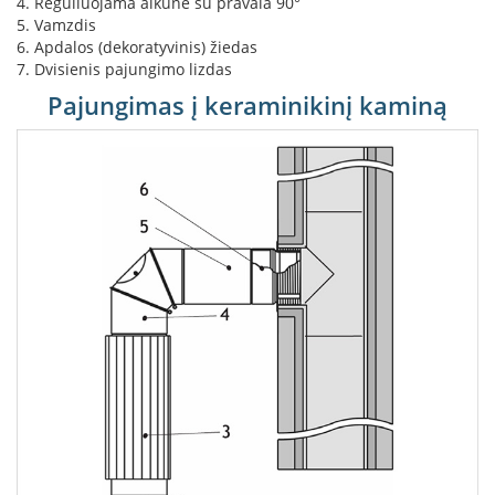
4. Reguliuojama alkūnė su pravala 90°
K
5. Vamzdis
a
6. Apdalos (dekoratyvinis) žiedas
r
7. Dvisienis pajungimo lizdas
š
t
Pajungimas į keraminikinį kaminą
o
o
r
o
v
e
n
t
i
l
i
a
t
o
r
i
a
i