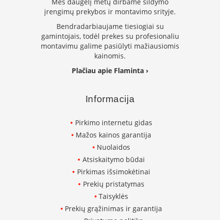
Mes daugelį metų dirbame šildymo
L
įrengimų prekybos ir montavimo srityje.
a
Bendradarbiaujame tiesiogiai su
n
gamintojais, todėl prekes su profesionaliu
k
montavimu galime pasiūlyti mažiausiomis
s
kainomis.
t
ū
Plačiau apie Flaminta ›
s
o
r
Informacija
t
a
Pirkimo internetu gidas
k
i
Mažos kainos garantija
a
Nuolaidos
i
Atsiskaitymo būdai
S
Pirkimas išsimokėtinai
t
Prekių pristatymas
a
Taisyklės
č
i
Prekių grąžinimas ir garantija
a