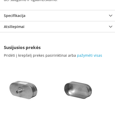
i
d
i
n
Specifikacija
i
a
Atsiliepimai
i
O
r
Susijusios prekės
t
a
Pridėti į krepšelį prekes pasirinktinai arba
pažymėti visas
k
i
a
i
i
r
į
r
a
n
g
a