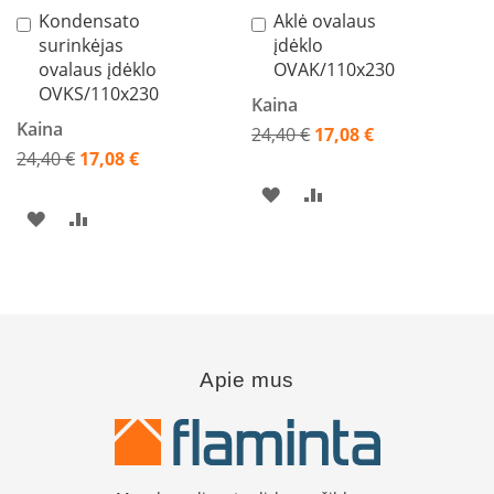
K
Kondensato
Aklė ovalaus
Į
Į
a
surinkėjas
įdėklo
krepšelį
krepšelį
r
ovalaus įdėklo
OVAK/110x230
š
OVKS/110x230
t
Kaina
o
Kaina
24,40 €
17,08 €
o
Akcija
24,40 €
17,08 €
r
Akcija
o
PRIDĖTI
PRIDĖTI
v
PRIDĖTI
PRIDĖTI
e
Į
Į
n
Į
Į
t
PAGEIDAVIMŲ
PALYGINIMO
i
PAGEIDAVIMŲ
PALYGINIMO
l
SĄRAŠĄ
SĄRAŠĄ
i
SĄRAŠĄ
SĄRAŠĄ
a
t
Apie mus
o
r
i
a
i