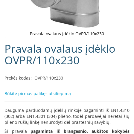
D
o
r
a
k
Pravala ovalaus įdėklo OVPR/110x230
o
Eiti
Pravala ovalaus įdėklo
L
į
i
galerijos
OVPR/110x230
n
paradžią
e
a
Prekės kodas:
OVPR/110x230
D
e
f
Būkite pirmas palikęs atsiliepimą
r
o
H
Dauguma parduodamų įdėklų rinkoje pagaminti iš EN1.4310
o
(302) arba EN1.4301 (304) plieno, todėl pardavėjai neretai šių
m
plieno rūšių linkę nenurodyti dėl prastesnių savybių.
e
Ši pravala
pagaminta iš brangesnio, aukštos kokybės