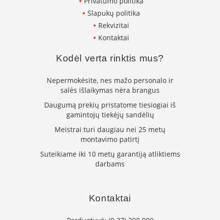
Privatumo politika
k
Slapukų politika
a
m
Rekvizitai
p
Kontaktai
i
a
Kodėl verta rinktis mus?
i
o
Nepermokėsite, nes mažo personalo ir
r
t
salės išlaikymas nėra brangus
a
Daugumą prekių pristatome tiesiogiai iš
k
gamintojų tiekėjų sandėlių
i
a
Meistrai turi daugiau nei 25 metų
i
montavimo patirtį
Suteikiame iki 10 metų garantiją atliktiems
Ž
darbams
i
d
i
n
Kontaktai
i
a
i