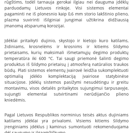
rūgštims, todėl tarnauja gerokai ilgiau nei dauguma įdėklų
B
parduodamų Lietuvos rinkoje. Visi sistemos elementai
r
pagaminti ne iš plonesnio kaip 0,6 mm storio lakštinio plieno,
o
n
plazma suvirinti išilginiai jungimai užtikrina didžiausią
p
įmanomą atsparumą korozijai.
i
Įdėklai pritaikyti dujinio, skystojo ir kietojo kuro katilams,
H
židiniams, krosnelėms ir krosnims ir kitiems šildymo
e
prietaisams, kurių maksimali išmetamųjų degimo produktų
t
temperatūra iki 600 °C. Tai saugi priemonė šalinti degimo
a
produktus iš šildymo prietaisų į atmosferą natūralios traukos
būdų. Plati sistemos elementų įvairovė leidžia sukomplektuoti
E
l
optimalią įdėklo komplektaciją įvairiose statybinėse
e
situacijose. Įdėklų sistemos pasižymi nesudėtingu ir greitu
k
montavimu, visos detalės pritaikytos sujungimui tarpusavyje,
t
sujungti elementai sutvirtinami nerūdijančio plieno
r
kniedėmis.
i
n
i
Pagal Lietuvos Respublikos norminius teisės aktus dujiniams
a
katilams įdėklai yra privalomi. Visiems kitiems šildymo
i
įrenginiams įdėklus į kaminus sumontuoti rekomenduojama
ž
dėl saugumo ir ilgaamžiškumo.