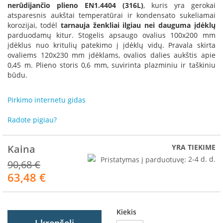
R
nerūdijančio plieno EN1.4404 (316L)
, kuris yra gerokai
o
atsparesnis aukštai temperatūrai ir kondensato sukeliamai
m
korozijai, todėl
tarnauja ženkliai ilgiau nei dauguma įdėklų
o
parduodamų kitur. Stogelis apsaugo ovalius 100x200 mm
t
įdėklus nuo kritulių patekimo į įdėklų vidų. Pravala skirta
o
ovaliems 120x230 mm įdėklams, ovalios dalies aukštis apie
p
0,45 m. Plieno storis 0,6 mm, suvirinta plazminiu ir taškiniu
būdu.
S
p
a
Pirkimo internetu gidas
r
t
Radote pigiau?
h
e
r
Kaina
YRA TIEKIME
m
Pristatymas į parduotuvę:
2-4 d. d.
90,68 €
I
63,48 €
Akcija
n
v
i
Kiekis
c
t