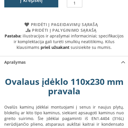
Į krepšelį
a
S
e
PRIDĖTI Į PAGEIDAVIMŲ SĄRAŠĄ
g
PRIDĖTI Į PALYGINIMO SĄRAŠĄ
u
Pastaba:
iliustracijos ir aprašymai informaciniai; specifikacijos
i
ir komplektacija gali turėti smulkių neatitikimų. Kilus
n
klausimams
prieš užsakant
susisiekite su mumis.
W
a
Aprašymas
n
d
e
Ovalaus įdėklo 110x230 mm
r
s
pravala
M
o
Ovalūs kaminų įdėklai montuojami į senus ir naujus plytų,
r
blokelių ar kito tipo kaminus, siekiant apsaugoti kaminus nuo
s
greito suirimo. Šie įdėklai pagaminti iš EN1.4404 (316L)
ø
nerūdijančio plieno, atsparaus aukštai kaitrai ir kondensato