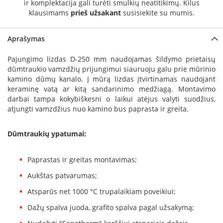
ir komplektacija gali turėti smulkių neatitikimų. Kilus
a
klausimams
prieš užsakant
susisiekite su mumis.
S
e
Aprašymas
g
u
Pajungimo lizdas D-250 mm naudojamas šildymo prietaisų
i
dūmtraukio vamzdžių prijungimui siauruoju galu prie mūrinio
n
kamino dūmų kanalo. Į mūrą lizdas įtvirtinamas naudojant
keraminę vatą ar kitą sandarinimo medžiagą. Montavimo
W
darbai tampa kokybiškesni o laikui atėjus valyti suodžius,
a
atjungti vamzdžius nuo kamino bus paprasta ir greita.
n
d
e
Dūmtraukių ypatumai:
r
s
Paprastas ir greitas montavimas;
M
Aukštas patvarumas;
o
r
Atsparūs net 1000 °C trupalaikiam poveikiui;
s
Dažų spalva juoda, grafito spalva pagal užsakymą;
ø