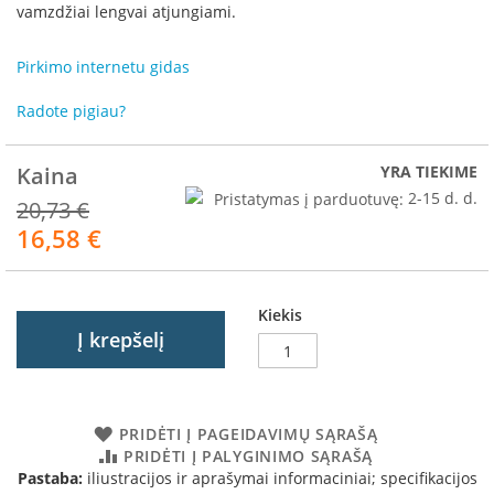
R
vamzdžiai lengvai atjungiami.
o
m
Pirkimo internetu gidas
o
t
Radote pigiau?
o
p
Kaina
YRA TIEKIME
S
p
Pristatymas į parduotuvę:
2-15 d. d.
20,73 €
a
16,58 €
Akcija
r
t
h
e
Kiekis
r
Į krepšelį
m
I
n
v
PRIDĖTI Į PAGEIDAVIMŲ SĄRAŠĄ
i
PRIDĖTI Į PALYGINIMO SĄRAŠĄ
c
Pastaba:
iliustracijos ir aprašymai informaciniai; specifikacijos
t