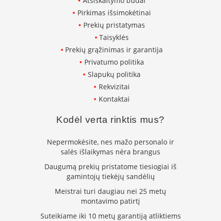
Atsiskaitymo būdai
L
Pirkimas išsimokėtinai
a
Prekių pristatymas
n
Taisyklės
k
s
Prekių grąžinimas ir garantija
t
Privatumo politika
ū
Slapukų politika
s
o
Rekvizitai
r
Kontaktai
t
a
Kodėl verta rinktis mus?
k
i
Nepermokėsite, nes mažo personalo ir
a
i
salės išlaikymas nėra brangus
Daugumą prekių pristatome tiesiogiai iš
S
gamintojų tiekėjų sandėlių
t
a
Meistrai turi daugiau nei 25 metų
č
montavimo patirtį
i
Suteikiame iki 10 metų garantiją atliktiems
a