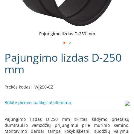
D
o
r
a
k
Pajungimo lizdas D-250 mm
o
L
Eiti
i
Pajungimo lizdas D-250
į
n
e
galerijos
mm
a
paradžią
D
e
Prekės kodas:
WJ250-CZ
f
r
o
Būkite pirmas palikęs atsiliepimą
H
o
m
Pajungimo lizdas D-250 mm skirtas šildymo prietaisų
e
dūmtraukio vamzdžių prijungimui prie mūrinio kamino.
Montavimo darbai tampa kokybiškesni, suodžių valymui