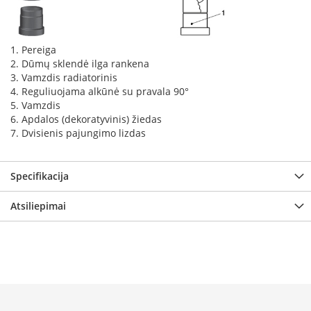
i
d
i
n
1. Pereiga
i
2. Dūmų sklendė ilga rankena
a
3. Vamzdis radiatorinis
i
4. Reguliuojama alkūnė su pravala 90°
5. Vamzdis
O
r
6. Apdalos (dekoratyvinis) žiedas
t
7. Dvisienis pajungimo lizdas
a
k
i
Specifikacija
a
i
Atsiliepimai
i
r
į
r
a
n
g
a