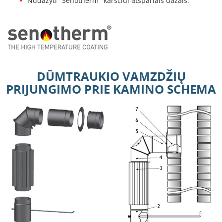
Nudažyti "Senotherm" karščiui atspariais dažais.
B
r
o
n
p
i
H
DŪMTRAUKIO VAMZDŽIŲ
e
PRIJUNGIMO PRIE KAMINO SCHEMA
t
a
E
l
e
k
t
r
i
n
i
a
i
ž