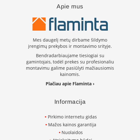
K
Apie mus
a
r
š
t
o
o
Mes daugelį metų dirbame šildymo
r
įrengimų prekybos ir montavimo srityje.
o
Bendradarbiaujame tiesiogiai su
v
gamintojais, todėl prekes su profesionaliu
e
montavimu galime pasiūlyti mažiausiomis
n
kainomis.
t
i
Plačiau apie Flaminta ›
l
i
a
Informacija
t
o
Pirkimo internetu gidas
r
i
Mažos kainos garantija
a
Nuolaidos
i