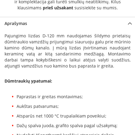
ir komplektacija gali turėti smulkių neatitikimų. Kilus
a
klausimams
prieš užsakant
susisiekite su mumis.
S
e
Aprašymas
g
u
Pajungimo lizdas D-120 mm naudojamas šildymo prietaisų
i
dūmtraukio vamzdžių prijungimui siauruoju galu prie mūrinio
n
kamino dūmų kanalo. Į mūrą lizdas įtvirtinamas naudojant
keraminę vatą ar kitą sandarinimo medžiagą. Montavimo
W
darbai tampa kokybiškesni o laikui atėjus valyti suodžius,
a
atjungti vamzdžius nuo kamino bus paprasta ir greita.
n
d
e
Dūmtraukių ypatumai:
r
s
Paprastas ir greitas montavimas;
M
Aukštas patvarumas;
o
r
Atsparūs net 1000 °C trupalaikiam poveikiui;
s
Dažų spalva juoda, grafito spalva pagal užsakymą;
ø