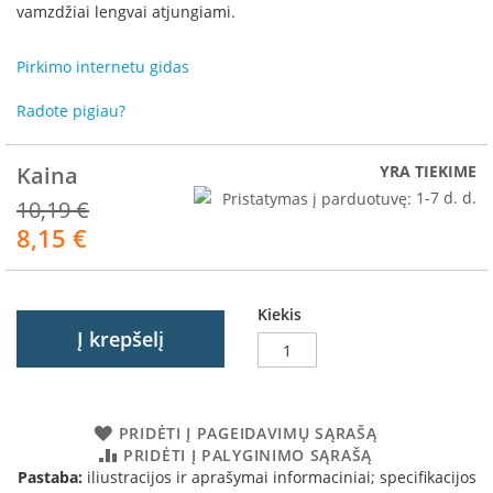
R
vamzdžiai lengvai atjungiami.
o
m
Pirkimo internetu gidas
o
t
Radote pigiau?
o
p
Kaina
YRA TIEKIME
S
p
Pristatymas į parduotuvę:
1-7 d. d.
10,19 €
a
8,15 €
Akcija
r
t
h
e
Kiekis
r
Į krepšelį
m
I
n
v
PRIDĖTI Į PAGEIDAVIMŲ SĄRAŠĄ
i
PRIDĖTI Į PALYGINIMO SĄRAŠĄ
c
Pastaba:
iliustracijos ir aprašymai informaciniai; specifikacijos
t