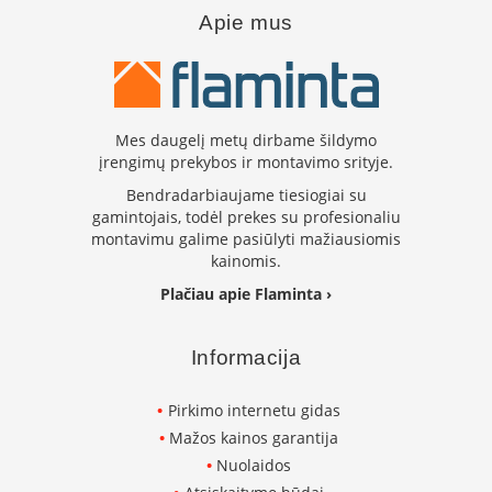
K
Apie mus
a
r
š
t
o
o
Mes daugelį metų dirbame šildymo
r
įrengimų prekybos ir montavimo srityje.
o
Bendradarbiaujame tiesiogiai su
v
gamintojais, todėl prekes su profesionaliu
e
montavimu galime pasiūlyti mažiausiomis
n
kainomis.
t
i
Plačiau apie Flaminta ›
l
i
a
Informacija
t
o
Pirkimo internetu gidas
r
i
Mažos kainos garantija
a
Nuolaidos
i