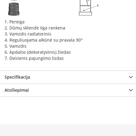
i
d
i
n
1. Pereiga
i
2. Dūmų sklendė ilga rankena
a
3. Vamzdis radiatorinis
i
4. Reguliuojama alkūnė su pravala 90°
5. Vamzdis
O
r
6. Apdalos (dekoratyvinis) žiedas
t
7. Dvisienis pajungimo lizdas
a
k
i
Specifikacija
a
i
Atsiliepimai
i
r
į
r
a
n
g
a