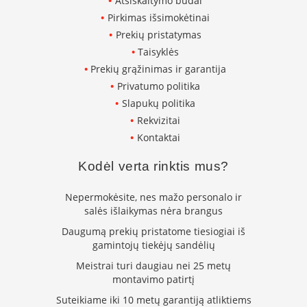
Atsiskaitymo būdai
L
Pirkimas išsimokėtinai
a
Prekių pristatymas
n
Taisyklės
k
s
Prekių grąžinimas ir garantija
t
Privatumo politika
ū
Slapukų politika
s
o
Rekvizitai
r
Kontaktai
t
a
Kodėl verta rinktis mus?
k
i
Nepermokėsite, nes mažo personalo ir
a
i
salės išlaikymas nėra brangus
Daugumą prekių pristatome tiesiogiai iš
S
gamintojų tiekėjų sandėlių
t
a
Meistrai turi daugiau nei 25 metų
č
montavimo patirtį
i
Suteikiame iki 10 metų garantiją atliktiems
a