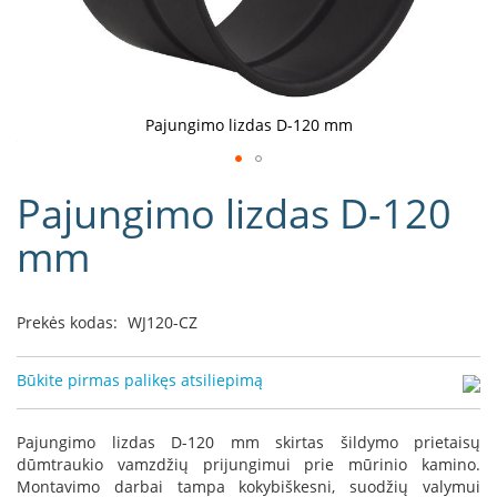
D
o
r
a
k
Pajungimo lizdas D-120 mm
o
L
Eiti
i
Pajungimo lizdas D-120
į
n
e
galerijos
mm
a
paradžią
D
e
Prekės kodas:
WJ120-CZ
f
r
o
Būkite pirmas palikęs atsiliepimą
H
o
m
Pajungimo lizdas D-120 mm skirtas šildymo prietaisų
e
dūmtraukio vamzdžių prijungimui prie mūrinio kamino.
Montavimo darbai tampa kokybiškesni, suodžių valymui