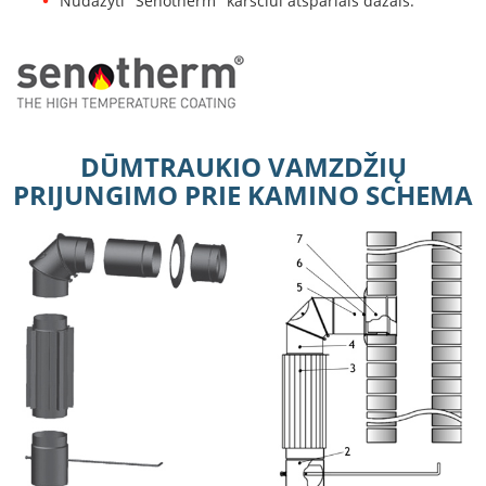
Nudažyti "Senotherm" karščiui atspariais dažais.
B
r
o
n
p
i
H
DŪMTRAUKIO VAMZDŽIŲ
e
PRIJUNGIMO PRIE KAMINO SCHEMA
t
a
E
l
e
k
t
r
i
n
i
a
i
ž