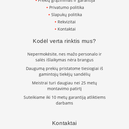
m
Prekių grąžinimas ir garantija
s
Privatumo politika
Slapukų politika
Krosnelės
Rekvizitai
K
Kontaktai
e
t
Kodėl verta rinktis mus?
a
u
s
Nepermokėsite, nes mažo personalo ir
k
salės išlaikymas nėra brangus
r
Daugumą prekių pristatome tiesiogiai iš
o
gamintojų tiekėjų sandėlių
s
n
Meistrai turi daugiau nei 25 metų
e
montavimo patirtį
l
ė
Suteikiame iki 10 metų garantiją atliktiems
s
darbams
K
r
o
Kontaktai
s