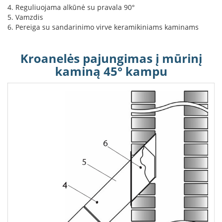
k
4. Reguliuojama alkūnė su pravala 90°
a
5. Vamzdis
m
6. Pereiga su sandarinimo virve keramikiniams kaminams
p
i
a
Kroanelės pajungimas į mūrinį
i
kaminą 45° kampu
o
r
t
a
k
i
a
i
Ž
i
d
i
n
i
a
i