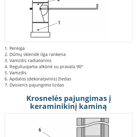
K
a
r
š
t
o
o
r
1. Pereiga
o
2. Dūmų sklendė ilga rankena
v
3. Vamzdis radiatorinis
e
4. Reguliuojama alkūnė su pravala 90°
n
5. Vamzdis
t
6. Apdalos (dekoratyvinis) žiedas
i
7. Dvisienis pajungimo lizdas
l
i
Krosnelės pajungimas į
a
t
keraminikinį kaminą
o
r
i
a
i