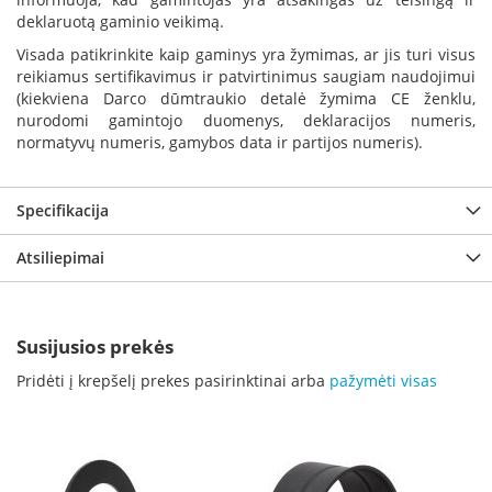
p
deklaruotą gaminio veikimą.
d
Visada patikrinkite kaip gaminys yra žymimas, ar jis turi visus
a
reikiamus sertifikavimus ir patvirtinimus saugiam naudojimui
i
l
(kiekviena Darco dūmtraukio detalė žymima CE ženklu,
a
nurodomi gamintojo duomenys, deklaracijos numeris,
normatyvų numeris, gamybos data ir partijos numeris).
Ž
i
d
Specifikacija
i
n
i
Atsiliepimai
o
g
r
o
Susijusios prekės
t
e
Pridėti į krepšelį prekes pasirinktinai arba
pažymėti visas
l
ė
s
Ž