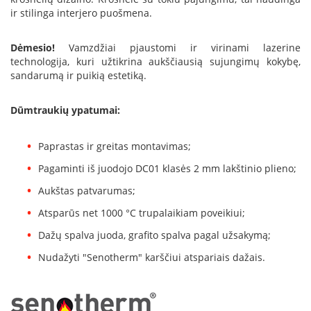
B
ir stilinga interjero puošmena.
r
o
n
Dėmesio!
Vamzdžiai pjaustomi ir virinami lazerine
p
technologija, kuri užtikrina aukščiausią sujungimų kokybę,
i
sandarumą ir puikią estetiką.
H
Dūmtraukių ypatumai:
e
t
a
Paprastas ir greitas montavimas;
E
Pagaminti iš juodojo DC01 klasės 2 mm lakštinio plieno;
l
e
Aukštas patvarumas;
k
Atsparūs net 1000 °C trupalaikiam poveikiui;
t
r
Dažų spalva juoda, grafito spalva pagal užsakymą;
i
n
Nudažyti "Senotherm" karščiui atspariais dažais.
i
a
i
ž