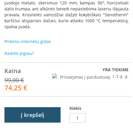
R
juodojo metalo, skersmuo 120 mm, kampas 90°, horizontali
o
dalis trumpa, ant alkūnės beveik nepastebima lazeriu išpjauta
m
pravala. Krosnelės vamzdžiai dažyti kokybiškais "Senotherm"
o
karščiui atspariais dažais, kurie atlaiko 1000 °C temperatūrą,
t
spalva juoda.
o
p
Pirkimo internetu gidas
S
p
Radote pigiau?
a
r
Kaina
YRA TIEKIME
t
h
Pristatymas į parduotuvę:
1-7 d. d.
99,00 €
e
74,25 €
r
Akcija
m
I
Kiekis
n
Į krepšelį
v
i
c
t