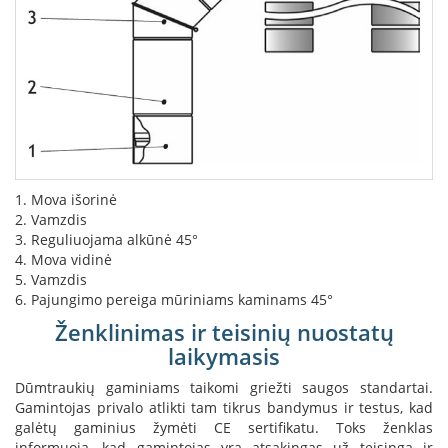
s
u
v
a
n
d
e
n
s
k
o
1. Mova išorinė
n
2. Vamzdis
t
3. Reguliuojama alkūnė 45°
ū
4. Mova vidinė
r
5. Vamzdis
u
6. Pajungimo pereiga mūriniams kaminams 45°
Ž
Ženklinimas ir teisinių nuostatų
i
laikymasis
d
i
Dūmtraukių gaminiams taikomi griežti saugos standartai.
n
Gamintojas privalo atlikti tam tikrus bandymus ir testus, kad
i
galėtų gaminius žymėti CE sertifikatu. Toks ženklas
ų
a
informuoja, kad gamintojas yra atsakingas už teisingą ir