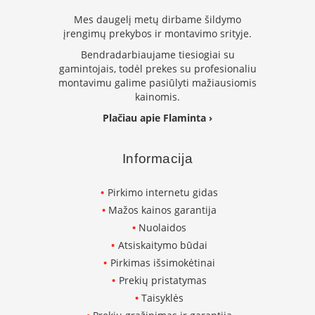
n
Mes daugelį metų dirbame šildymo
d
įrengimų prekybos ir montavimo srityje.
i
m
Bendradarbiaujame tiesiogiai su
s
gamintojais, todėl prekes su profesionaliu
montavimu galime pasiūlyti mažiausiomis
D
kainomis.
ū
m
Plačiau apie Flaminta ›
t
r
a
Informacija
u
k
i
Pirkimo internetu gidas
a
Mažos kainos garantija
i
ž
Nuolaidos
i
Atsiskaitymo būdai
d
Pirkimas išsimokėtinai
i
n
Prekių pristatymas
i
Taisyklės
a