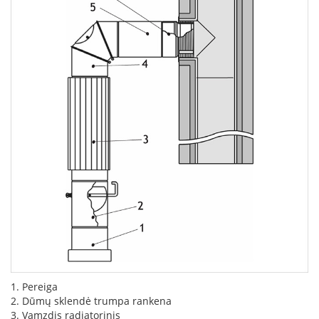
L
a
n
k
s
t
ū
s
o
r
t
a
k
i
a
i
S
t
a
1. Pereiga
č
i
2. Dūmų sklendė trumpa rankena
a
3. Vamzdis radiatorinis