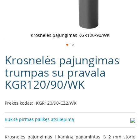
D
o
r
a
k
Krosnelės pajungimas KGR120/90/WK
o
L
Eiti
i
Krosnelės pajungimas
į
n
e
galerijos
trumpas su pravala
a
paradžią
KGR120/90/WK
D
e
f
r
Prekės kodas:
KGR120/90-CZ2/WK
o
H
o
Būkite pirmas palikęs atsiliepimą
m
e
Krosnelės pajungimas į kaminą pagamintas iš 2 mm storio