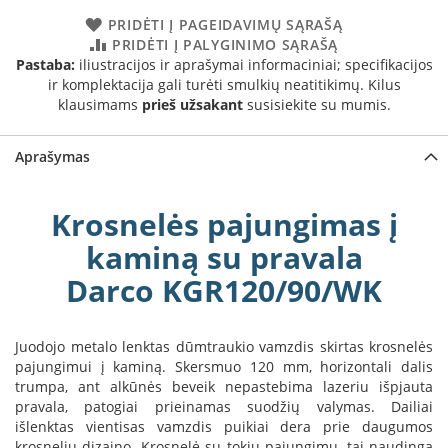
a
PRIDĖTI Į PAGEIDAVIMŲ SĄRAŠĄ
PRIDĖTI Į PALYGINIMO SĄRAŠĄ
S
Pastaba:
iliustracijos ir aprašymai informaciniai; specifikacijos
e
ir komplektacija gali turėti smulkių neatitikimų. Kilus
g
klausimams
prieš užsakant
susisiekite su mumis.
u
i
n
Aprašymas
W
a
Krosnelės pajungimas į
n
d
kaminą su pravala
e
Darco KGR120/90/WK
r
s
M
Juodojo metalo lenktas dūmtraukio vamzdis skirtas krosnelės
o
pajungimui į kaminą. Skersmuo 120 mm, horizontali dalis
r
trumpa, ant alkūnės beveik nepastebima lazeriu išpjauta
s
pravala, patogiai prieinamas suodžių valymas. Dailiai
ø
išlenktas vientisas vamzdis puikiai dera prie daugumos
krosnelių dizaino. Krosnelė su tokiu pajungimu, tai naudinga