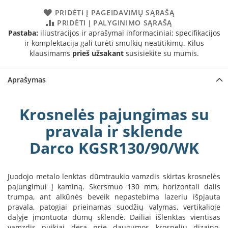
a
PRIDĖTI Į PAGEIDAVIMŲ SĄRAŠĄ
PRIDĖTI Į PALYGINIMO SĄRAŠĄ
S
Pastaba:
iliustracijos ir aprašymai informaciniai; specifikacijos
e
ir komplektacija gali turėti smulkių neatitikimų. Kilus
g
klausimams
prieš užsakant
susisiekite su mumis.
u
i
n
Aprašymas
W
a
Krosnelės pajungimas su
n
d
pravala ir sklende
e
Darco KGSR130/90/WK
r
s
M
Juodojo metalo lenktas dūmtraukio vamzdis skirtas krosnelės
o
pajungimui į kaminą. Skersmuo 130 mm, horizontali dalis
r
trumpa, ant alkūnės beveik nepastebima lazeriu išpjauta
s
pravala, patogiai prieinamas suodžių valymas, vertikalioje
ø
dalyje įmontuota dūmų sklendė. Dailiai išlenktas vientisas
vamzdis puikiai dera prie daugumos krosnelių dizaino.