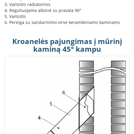
k
3. Vamzdis radiatorinis
a
4. Reguliuojama alkūnė su pravala 90°
m
5. Vamzdis
p
6. Pereiga su sandarinimo virve keramikiniams kaminams
i
a
i
Kroanelės pajungimas į mūrinį
o
kaminą 45° kampu
r
t
a
k
i
a
i
Ž
i
d
i
n
i
a
i