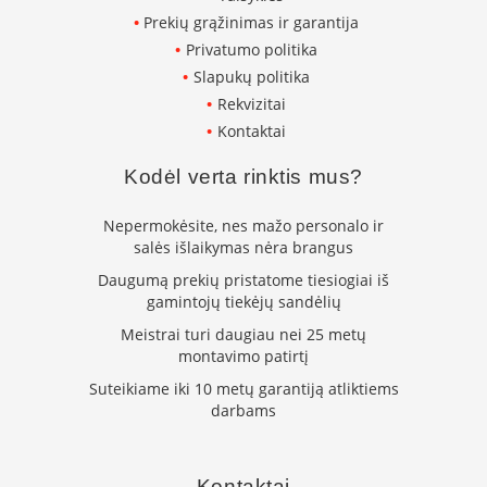
m
s
Prekių grąžinimas ir garantija
Privatumo politika
Krosnelės
Slapukų politika
Rekvizitai
K
e
Kontaktai
t
a
Kodėl verta rinktis mus?
u
s
k
Nepermokėsite, nes mažo personalo ir
r
salės išlaikymas nėra brangus
o
Daugumą prekių pristatome tiesiogiai iš
s
n
gamintojų tiekėjų sandėlių
e
Meistrai turi daugiau nei 25 metų
l
montavimo patirtį
ė
s
Suteikiame iki 10 metų garantiją atliktiems
darbams
K
r
o
s
Kontaktai