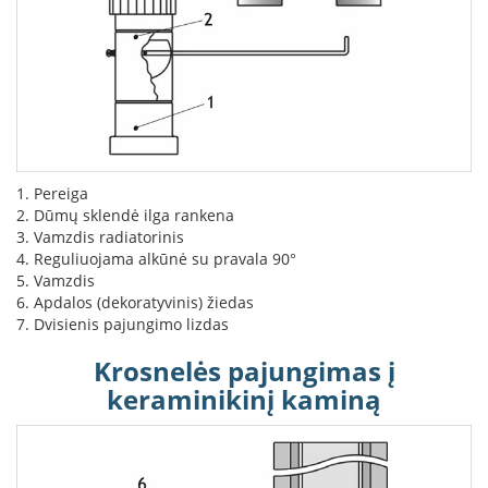
K
a
r
š
t
o
o
r
o
1. Pereiga
v
2. Dūmų sklendė ilga rankena
e
3. Vamzdis radiatorinis
n
4. Reguliuojama alkūnė su pravala 90°
t
5. Vamzdis
i
6. Apdalos (dekoratyvinis) žiedas
l
7. Dvisienis pajungimo lizdas
i
a
Krosnelės pajungimas į
t
o
keraminikinį kaminą
r
i
a
i