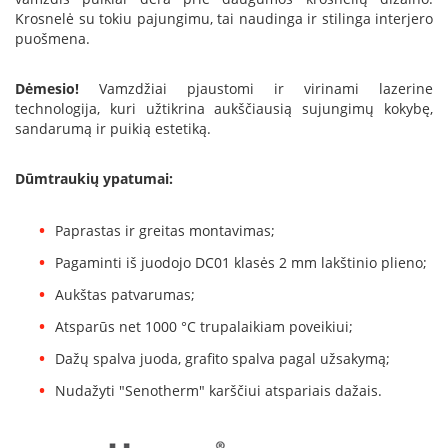
B
Krosnelė su tokiu pajungimu, tai naudinga ir stilinga interjero
r
puošmena.
o
n
p
Dėmesio!
Vamzdžiai pjaustomi ir virinami lazerine
i
technologija, kuri užtikrina aukščiausią sujungimų kokybę,
sandarumą ir puikią estetiką.
H
e
Dūmtraukių ypatumai:
t
a
Paprastas ir greitas montavimas;
E
l
Pagaminti iš juodojo DC01 klasės 2 mm lakštinio plieno;
e
k
Aukštas patvarumas;
t
Atsparūs net 1000 °C trupalaikiam poveikiui;
r
i
Dažų spalva juoda, grafito spalva pagal užsakymą;
n
i
Nudažyti "Senotherm" karščiui atspariais dažais.
a
i
ž