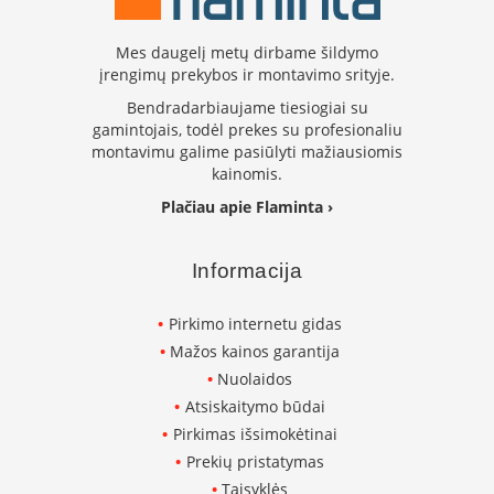
n
d
Mes daugelį metų dirbame šildymo
i
m
įrengimų prekybos ir montavimo srityje.
s
Bendradarbiaujame tiesiogiai su
gamintojais, todėl prekes su profesionaliu
D
montavimu galime pasiūlyti mažiausiomis
ū
kainomis.
m
t
Plačiau apie Flaminta ›
r
a
u
Informacija
k
i
a
Pirkimo internetu gidas
i
Mažos kainos garantija
ž
i
Nuolaidos
d
Atsiskaitymo būdai
i
Pirkimas išsimokėtinai
n
i
Prekių pristatymas
a
Taisyklės