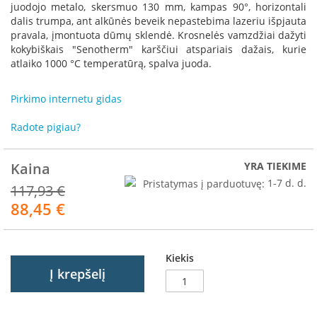
R
juodojo metalo, skersmuo 130 mm, kampas 90°, horizontali
o
dalis trumpa, ant alkūnės beveik nepastebima lazeriu išpjauta
m
pravala, įmontuota dūmų sklendė. Krosnelės vamzdžiai dažyti
o
kokybiškais "Senotherm" karščiui atspariais dažais, kurie
t
atlaiko 1000 °C temperatūrą, spalva juoda.
o
p
Pirkimo internetu gidas
S
p
Radote pigiau?
a
r
Kaina
YRA TIEKIME
t
h
Pristatymas į parduotuvę:
1-7 d. d.
117,93 €
e
88,45 €
r
Akcija
m
I
Kiekis
n
Į krepšelį
v
i
c
t