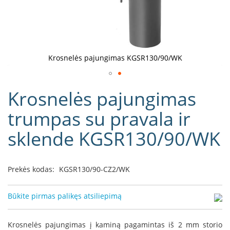
D
o
r
a
k
Krosnelės pajungimas KGSR130/90/WK
o
L
Eiti
i
Krosnelės pajungimas
į
n
e
galerijos
trumpas su pravala ir
a
paradžią
sklende KGSR130/90/WK
D
e
f
r
Prekės kodas:
KGSR130/90-CZ2/WK
o
H
o
Būkite pirmas palikęs atsiliepimą
m
e
Krosnelės pajungimas į kaminą pagamintas iš 2 mm storio