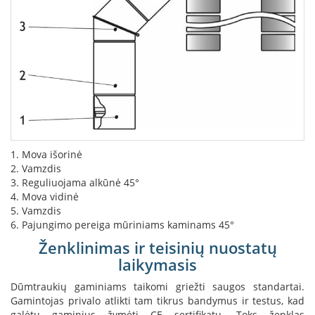
s
u
v
a
n
d
e
n
s
k
o
n
1. Mova išorinė
t
2. Vamzdis
ū
3. Reguliuojama alkūnė 45°
r
4. Mova vidinė
u
5. Vamzdis
6. Pajungimo pereiga mūriniams kaminams 45°
Ž
i
Ženklinimas ir teisinių nuostatų
d
laikymasis
i
n
Dūmtraukių gaminiams taikomi griežti saugos standartai.
i
Gamintojas privalo atlikti tam tikrus bandymus ir testus, kad
ų
a
galėtų gaminius žymėti CE sertifikatu. Toks ženklas