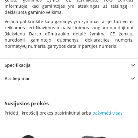
p
informuoja, kad gamintojas yra atsakingas už teisingą ir
d
deklaruotą gaminio veikimą.
a
Visada patikrinkite kaip gaminys yra žymimas, ar jis turi visus
i
l
reikiamus sertifikavimus ir patvirtinimus saugiam naudojimui
a
(kiekviena Darco dūmtraukio detalė žymima CE ženklu,
nurodomi gamintojo duomenys, deklaracijos numeris,
Ž
normatyvų numeris, gamybos data ir partijos numeris).
i
d
i
Specifikacija
n
i
o
Atsiliepimai
g
r
o
t
Susijusios prekės
e
l
Pridėti į krepšelį prekes pasirinktinai arba
pažymėti visas
ė
s
Ž