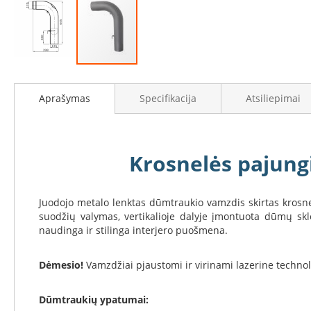
Židinių
stiklai
Karščiui
atsparus
stiklas
Eiti
Stiklas
į
Aprašymas
Specifikacija
Atsiliepimai
grindims
galerijos
paradžią
Dūmtraukiai
židiniams
Krosnelės
Krosnelės pajung
Ketaus
krosnelės
Juodojo metalo lenktas dūmtraukio vamzdis skirtas krosn
Krosnelės
suodžių valymas, vertikalioje dalyje įmontuota dūmų skl
su
naudinga ir stilinga interjero puošmena.
vandens
kontūru
Dėmesio!
Vamzdžiai pjaustomi ir virinami lazerine technol
Krosnelės
su
šilumokaičiu
Dūmtraukių ypatumai: