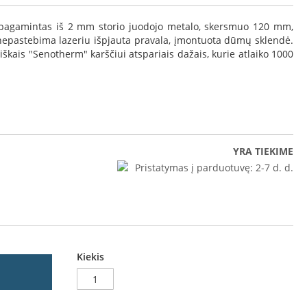
pagamintas iš 2 mm storio juodojo metalo, skersmuo 120 mm,
nepastebima lazeriu išpjauta pravala, įmontuota dūmų sklendė.
škais "Senotherm" karščiui atspariais dažais, kurie atlaiko 1000
YRA TIEKIME
Pristatymas į parduotuvę:
2-7 d. d.
Kiekis