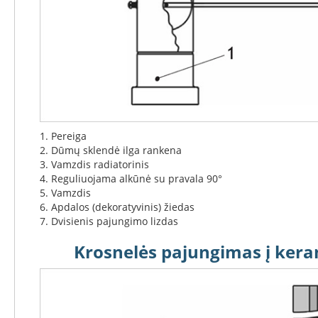
Konekt
Ventiliaciniai
blokeliai
Kaminų
įdėklai
Įdėklai
ovalūs
Įdėklai
1. Pereiga
apvalūs
2. Dūmų sklendė ilga rankena
3. Vamzdis radiatorinis
Dūmtraukio
4. Reguliuojama alkūnė su pravala 90°
vamzdžiai
5. Vamzdis
Kamino
6. Apdalos (dekoratyvinis) žiedas
traukos
7. Dvisienis pajungimo lizdas
gerinimas
Krosnelės pajungimas į kera
Kamino
traukos
ventiliatoriai
Kamino
traukos