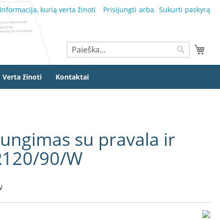
Informacija, kurią verta žinoti
Prisijungti
Sukurti paskyrą
Ieškoti
Mano
Ieškoti
Verta žinoti
Kontaktai
ungimas su pravala ir
R120/90/W
W