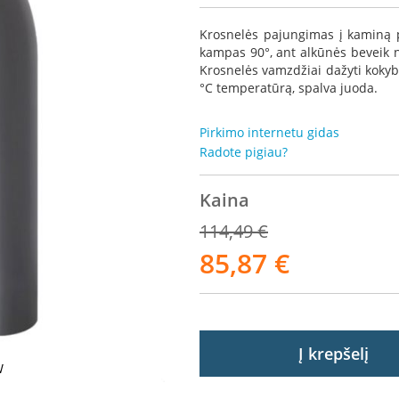
Krosnelės pajungimas į kaminą 
kampas 90°, ant alkūnės beveik 
Krosnelės vamzdžiai dažyti kokybi
°C temperatūrą, spalva juoda.
Pirkimo internetu gidas
Radote pigiau?
Kaina
114,49 €
85,87 €
Akcija
Į krepšelį
W