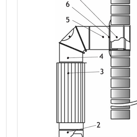
Invicta
DRU
Thorma
Astra
Kepsninės
Morsø
Morsø
kepsninių
priedai
Katilai
Dujiniai
katilai
Motan
Kaminai
Kaminų
sistemos
Perfect
Niko