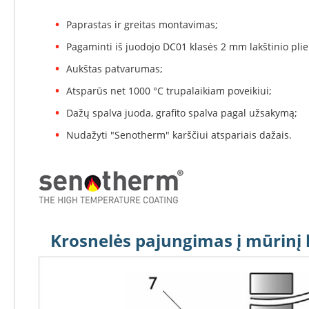
Koklinės
krosnelės
Paprastas ir greitas montavimas;
Maisto
Pagaminti iš juodojo DC01 klasės 2 mm lakštinio plie
ruošimo
krosnelės
Aukštas patvarumas;
Pakabinamos
Atsparūs net 1000 °C trupalaikiam poveikiui;
krosnelės
Dažų spalva juoda, grafito spalva pagal užsakymą;
Granulinės
krosnelės
Nudažyti "Senotherm" karščiui atspariais dažais.
Stiklai
po
krosnele
Krosnelių
pajungimo
vamzdžiai
Krosnelės pajungimas į mūrin
Krosnelių
gamintojai
Morsø
Romotop