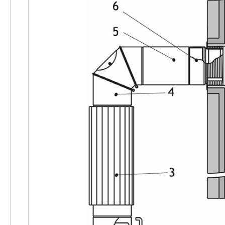
reguliatoriai
Kaminų
valymo
priemonės
Medžiagos
Karščiui
atsparios
plokštės
Plokščių
priedai
Karščiui
atsparūs
klijai
Karščiui
atsparūs
dažai
Karščiui
atsparus
stiklas