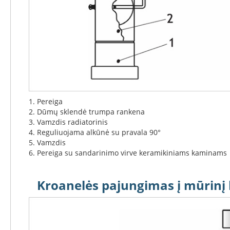
Karščiui
atspari
vata
Karščiui
atspari
folija
Kondicionieriai
Gree
Paslaugos
1. Pereiga
Židinių
2. Dūmų sklendė trumpa rankena
montavimas
3. Vamzdis radiatorinis
4. Reguliuojama alkūnė su pravala 90°
Kaminų
5. Vamzdis
įdėklų
6. Pereiga su sandarinimo virve keramikiniams kaminams
montavimas
Kaminų
montavimas
Kroanelės pajungimas į mūrin
Kaminų
valymas
Skylių