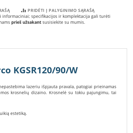
ĄRAŠĄ
PRIDĖTI Į PALYGINIMO SĄRAŠĄ
 informaciniai; specifikacijos ir komplektacija gali turėti
simams
prieš užsakant
susisiekite su mumis.
arco KGSR120/90/W
epastebima lazeriu išpjauta pravala, patogiai prieinamas
umos krosnelių dizaino. Krosnelė su tokiu pajungimu, tai
ikią estetiką.