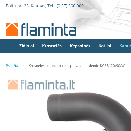
Židiniai
Pereiti
Baltų pr. 26, Kaunas, Tel.:
(0 37) 390 909
Židinio
prie
kapsulės
turinio
Dorako
Dorako
Linea
Defro
Židiniai
Krosnelės
Kepsninės
Katilai
Kamin
Home
Romotop
Pradžia
Krosnelės pajungimas su pravala ir sklende KGSR120/90/W
Spartherm
Invicta
Eiti
Seguin
į
galerijos
Wanders
pabaigą
Morsø
Bronpi
Heta
Elektriniai