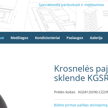
Specializuota parduotuvė ir montavimas
ai
Medžiagos
Kondicionieriai
Paslaugos
Galerija
Krosnelės paj
sklende KGS
Prekės kodas:
KGSR120/90-CZ2/
Būkite pirmas palikęs atsiliepimą