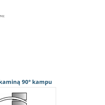
no;
į kaminą 90° kampu