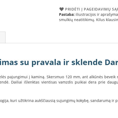
PRIDĖTI Į PAGEIDAVIMŲ S
Pastaba:
iliustracijos ir aprašymai
smulkių neatitikimų. Kilus klau
imas su pravala ir sklende D
elės pajungimui į kaminą. Skersmuo 120 mm, ant alkūnės beveik n
endė. Dailiai išlenktas vientisas vamzdis puikiai dera prie daug
ogija, kuri užtikrina aukščiausią sujungimų kokybę, sandarumą ir pu