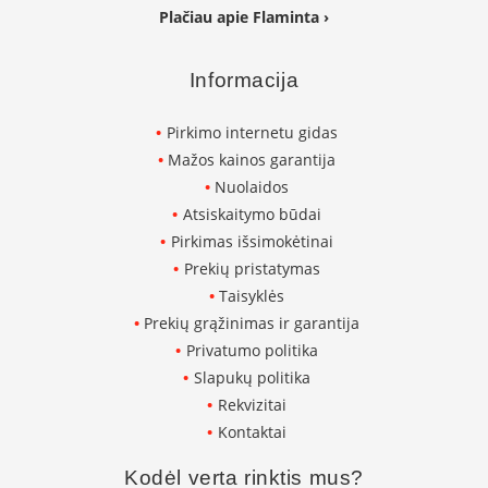
n
Plačiau apie Flaminta ›
d
i
m
Informacija
s
Pirkimo internetu gidas
D
ū
Mažos kainos garantija
m
Nuolaidos
t
r
Atsiskaitymo būdai
a
Pirkimas išsimokėtinai
u
Prekių pristatymas
k
i
Taisyklės
a
Prekių grąžinimas ir garantija
i
Privatumo politika
ž
i
Slapukų politika
d
Rekvizitai
i
n
Kontaktai
i
a
Kodėl verta rinktis mus?