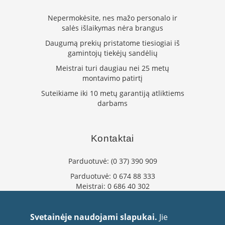
m
s
Nepermokėsite, nes mažo personalo ir
salės išlaikymas nėra brangus
Krosnelės
Daugumą prekių pristatome tiesiogiai iš
K
gamintojų tiekėjų sandėlių
e
t
Meistrai turi daugiau nei 25 metų
a
montavimo patirtį
u
Suteikiame iki 10 metų garantiją atliktiems
s
k
darbams
r
o
s
Kontaktai
n
e
l
Parduotuvė:
(0 37) 390 909
ė
s
Parduotuvė:
0 674 88 333
Meistrai:
0 686 40 302
K
info@flaminta.lt
r
eparduotuve@flaminta.lt
o
Svetainėje naudojami slapukai.
Jie
s