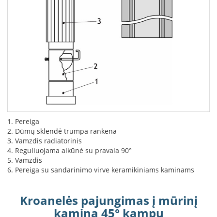
L
a
n
k
s
t
ū
s
o
r
t
a
k
1. Pereiga
i
2. Dūmų sklendė trumpa rankena
a
3. Vamzdis radiatorinis
i
4. Reguliuojama alkūnė su pravala 90°
5. Vamzdis
S
6. Pereiga su sandarinimo virve keramikiniams kaminams
t
a
č
Kroanelės pajungimas į mūrinį
i
kaminą 45° kampu
a