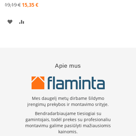
s
19,19 €
15,35 €
p
Akcija
a
r
PRIDĖTI
PRIDĖTI
u
s
Į
Į
s
t
PAGEIDAVIMŲ
PALYGINIMO
i
k
SĄRAŠĄ
SĄRAŠĄ
l
a
Apie mus
s
S
t
i
Mes daugelį metų dirbame šildymo
k
įrengimų prekybos ir montavimo srityje.
l
a
Bendradarbiaujame tiesiogiai su
s
gamintojais, todėl prekes su profesionaliu
g
montavimu galime pasiūlyti mažiausiomis
r
kainomis.
i