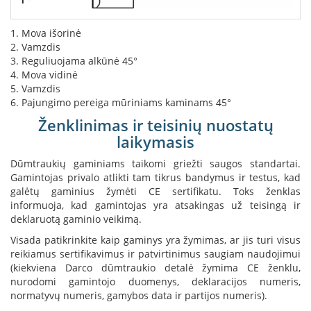
s
u
1. Mova išorinė
v
a
2. Vamzdis
n
3. Reguliuojama alkūnė 45°
d
4. Mova vidinė
e
5. Vamzdis
n
6. Pajungimo pereiga mūriniams kaminams 45°
s
k
Ženklinimas ir teisinių nuostatų
o
laikymasis
n
t
Dūmtraukių gaminiams taikomi griežti saugos standartai.
ū
Gamintojas privalo atlikti tam tikrus bandymus ir testus, kad
r
galėtų gaminius žymėti CE sertifikatu. Toks ženklas
u
informuoja, kad gamintojas yra atsakingas už teisingą ir
deklaruotą gaminio veikimą.
Ž
i
Visada patikrinkite kaip gaminys yra žymimas, ar jis turi visus
d
reikiamus sertifikavimus ir patvirtinimus saugiam naudojimui
i
(kiekviena Darco dūmtraukio detalė žymima CE ženklu,
n
nurodomi gamintojo duomenys, deklaracijos numeris,
i
normatyvų numeris, gamybos data ir partijos numeris).
ų
a