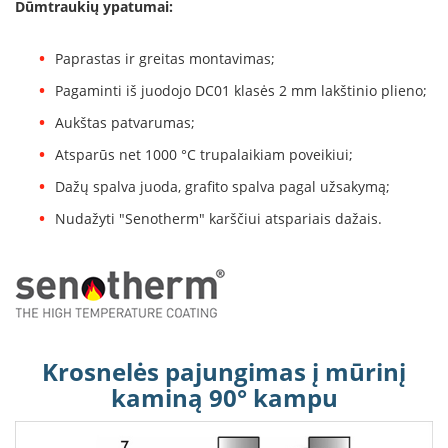
Dūmtraukių ypatumai:
B
r
o
Paprastas ir greitas montavimas;
n
p
Pagaminti iš juodojo DC01 klasės 2 mm lakštinio plieno;
i
Aukštas patvarumas;
H
Atsparūs net 1000 °C trupalaikiam poveikiui;
e
t
Dažų spalva juoda, grafito spalva pagal užsakymą;
a
Nudažyti "Senotherm" karščiui atspariais dažais.
E
l
e
k
t
r
i
n
Krosnelės pajungimas į mūrinį
i
kaminą 90° kampu
a
i
ž