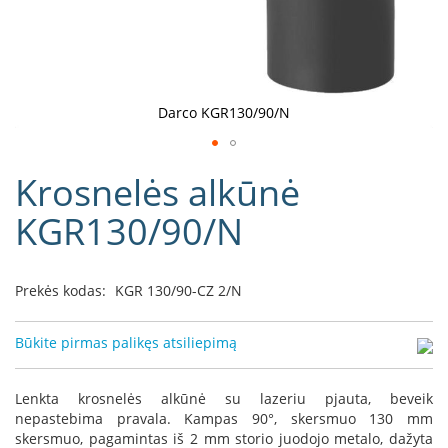
D
o
r
a
k
Darco KGR130/90/N
o
L
Eiti
i
Krosnelės alkūnė
į
n
e
galerijos
KGR130/90/N
a
paradžią
D
e
Prekės kodas:
KGR 130/90-CZ 2/N
f
r
o
Būkite pirmas palikęs atsiliepimą
H
o
m
Lenkta krosnelės alkūnė su lazeriu pjauta, beveik
e
nepastebima pravala. Kampas 90°, skersmuo 130 mm
skersmuo, pagamintas iš 2 mm storio juodojo metalo, dažyta