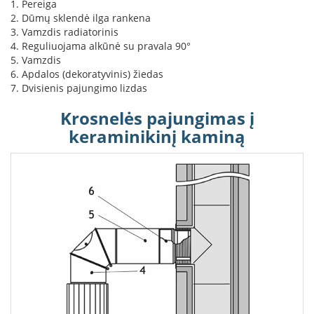
1. Pereiga
K
2. Dūmų sklendė ilga rankena
a
3. Vamzdis radiatorinis
r
4. Reguliuojama alkūnė su pravala 90°
š
5. Vamzdis
t
6. Apdalos (dekoratyvinis) žiedas
o
7. Dvisienis pajungimo lizdas
o
r
Krosnelės pajungimas į
o
v
keraminikinį kaminą
e
n
t
i
l
i
a
t
o
r
i
a
i