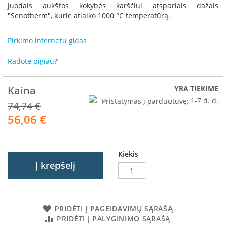
R
juodais aukštos kokybės karščiui atspariais dažais
o
"Senotherm", kurie atlaiko 1000 °C temperatūrą.
m
o
Pirkimo internetu gidas
t
o
p
Radote pigiau?
S
Kaina
YRA TIEKIME
p
a
Pristatymas į parduotuvę:
1-7 d. d.
74,74 €
r
56,06 €
Akcija
t
h
e
r
Kiekis
m
Į krepšelį
I
n
v
i
PRIDĖTI Į PAGEIDAVIMŲ SĄRAŠĄ
c
PRIDĖTI Į PALYGINIMO SĄRAŠĄ
t