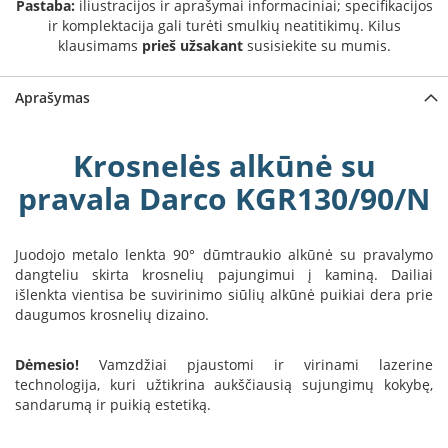
Pastaba:
iliustracijos ir aprašymai informaciniai; specifikacijos
a
ir komplektacija gali turėti smulkių neatitikimų. Kilus
klausimams
prieš užsakant
susisiekite su mumis.
S
e
g
Aprašymas
u
i
n
Krosnelės alkūnė su
pravala Darco KGR130/90/N
W
a
n
d
Juodojo metalo lenkta 90° dūmtraukio alkūnė su pravalymo
e
dangteliu skirta krosnelių pajungimui į kaminą. Dailiai
r
išlenkta vientisa be suvirinimo siūlių alkūnė puikiai dera prie
s
daugumos krosnelių dizaino.
M
o
Dėmesio!
Vamzdžiai pjaustomi ir virinami lazerine
r
technologija, kuri užtikrina aukščiausią sujungimų kokybę,
s
sandarumą ir puikią estetiką.
ø