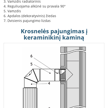
3. Vamzdis radiatorinis
K
4. Reguliuojama alkūnė su pravala 90°
a
5. Vamzdis
r
6. Apdalos (dekoratyvinis) žiedas
š
7. Dvisienis pajungimo lizdas
t
o
Krosnelės pajungimas į
o
r
keraminikinį kaminą
o
v
e
n
t
i
l
i
a
t
o
r
i
a
i