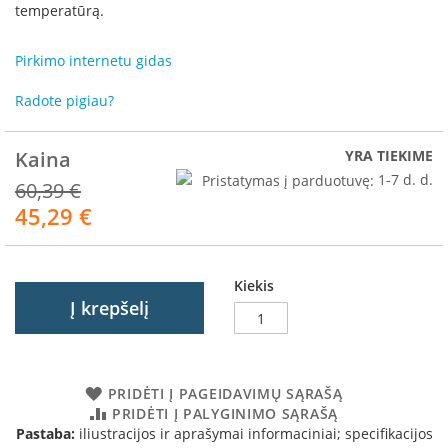
R
temperatūrą.
o
m
Pirkimo internetu gidas
o
t
Radote pigiau?
o
p
Kaina
YRA TIEKIME
S
p
Pristatymas į parduotuvę:
1-7 d. d.
60,39 €
a
45,29 €
Akcija
r
t
h
e
Kiekis
r
Į krepšelį
m
I
n
v
PRIDĖTI Į PAGEIDAVIMŲ SĄRAŠĄ
i
PRIDĖTI Į PALYGINIMO SĄRAŠĄ
c
Pastaba:
iliustracijos ir aprašymai informaciniai; specifikacijos
t