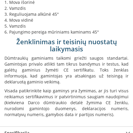
1. Mova išorinė
s
2. Vamzdis
u
3. Reguliuojama alkūnė 45°
v
a
4. Mova vidinė
n
5. Vamzdis
d
6. Pajungimo pereiga mūriniams kaminams 45°
e
Ženklinimas ir teisinių nuostatų
n
s
laikymasis
k
o
Dūmtraukių gaminiams taikomi griežti saugos standartai.
n
Gamintojas privalo atlikti tam tikrus bandymus ir testus, kad
t
galėtų gaminius žymėti CE sertifikatu. Toks ženklas
ū
informuoja, kad gamintojas yra atsakingas už teisingą ir
r
deklaruotą gaminio veikimą.
u
Visada patikrinkite kaip gaminys yra žymimas, ar jis turi visus
Ž
reikiamus sertifikavimus ir patvirtinimus saugiam naudojimui
i
(kiekviena Darco dūmtraukio detalė žymima CE ženklu,
d
nurodomi gamintojo duomenys, deklaracijos numeris,
i
normatyvų numeris, gamybos data ir partijos numeris).
n
i
ų
a
Specifikacija