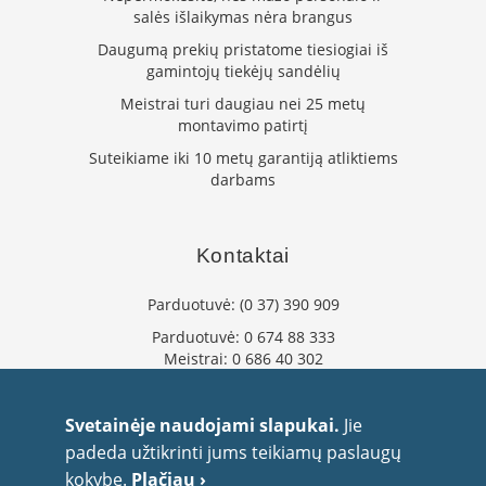
m
salės išlaikymas nėra brangus
s
Daugumą prekių pristatome tiesiogiai iš
Krosnelės
gamintojų tiekėjų sandėlių
Meistrai turi daugiau nei 25 metų
K
e
montavimo patirtį
t
Suteikiame iki 10 metų garantiją atliktiems
a
darbams
u
s
k
r
Kontaktai
o
s
n
Parduotuvė:
(0 37) 390 909
e
Parduotuvė:
0 674 88 333
l
ė
Meistrai:
0 686 40 302
s
info@flaminta.lt
eparduotuve@flaminta.lt
K
Svetainėje naudojami slapukai.
Jie
r
Baltų pr. 26, Šilainiai
padeda užtikrinti jums teikiamų paslaugų
o
Kaunas, 48193 Lietuva
s
kokybę.
Plačiau ›