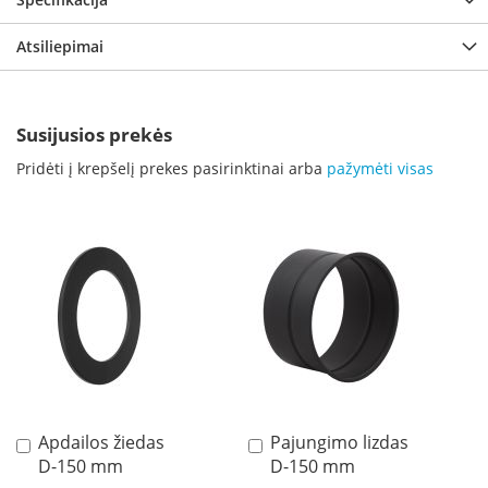
p
d
Atsiliepimai
a
i
l
a
Susijusios prekės
Ž
Pridėti į krepšelį prekes pasirinktinai arba
pažymėti visas
i
d
i
n
i
o
g
r
o
t
e
l
ė
s
Apdailos žiedas
Pajungimo lizdas
Į
Į
D-150 mm
D-150 mm
krepšelį
krepšelį
Ž