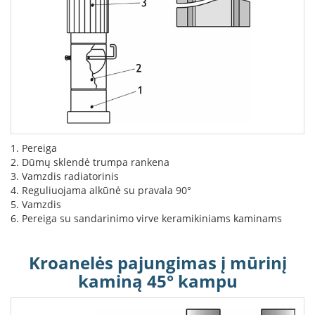
L
a
n
k
s
t
ū
s
o
r
1. Pereiga
t
2. Dūmų sklendė trumpa rankena
a
k
3. Vamzdis radiatorinis
i
4. Reguliuojama alkūnė su pravala 90°
a
5. Vamzdis
i
6. Pereiga su sandarinimo virve keramikiniams kaminams
S
t
Kroanelės pajungimas į mūrinį
a
kaminą 45° kampu
č
i
a