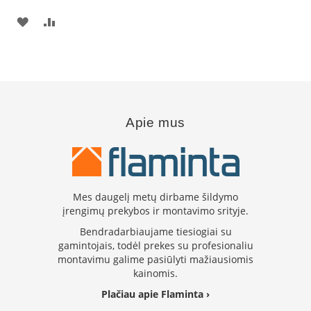
s
p
PRIDĖTI
PRIDĖTI
a
r
Į
Į
u
s
PAGEIDAVIMŲ
PALYGINIMO
s
SĄRAŠĄ
SĄRAŠĄ
t
i
k
Apie mus
l
a
s
S
Mes daugelį metų dirbame šildymo
t
įrengimų prekybos ir montavimo srityje.
i
k
Bendradarbiaujame tiesiogiai su
l
gamintojais, todėl prekes su profesionaliu
a
montavimu galime pasiūlyti mažiausiomis
s
kainomis.
g
r
Plačiau apie Flaminta ›
i