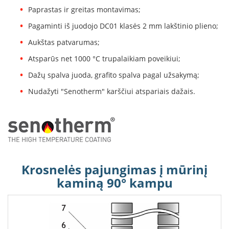
B
Paprastas ir greitas montavimas;
r
o
Pagaminti iš juodojo DC01 klasės 2 mm lakštinio plieno;
n
Aukštas patvarumas;
p
i
Atsparūs net 1000 °C trupalaikiam poveikiui;
H
Dažų spalva juoda, grafito spalva pagal užsakymą;
e
Nudažyti "Senotherm" karščiui atspariais dažais.
t
a
E
l
e
k
t
Krosnelės pajungimas į mūrinį
r
i
kaminą 90° kampu
n
i
a
i
ž