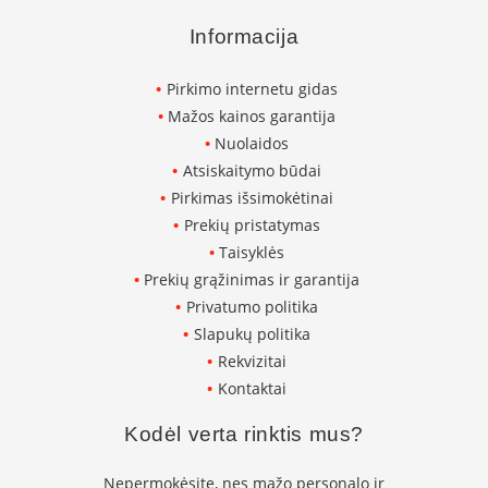
n
d
Informacija
i
m
Pirkimo internetu gidas
s
Mažos kainos garantija
D
Nuolaidos
ū
Atsiskaitymo būdai
m
t
Pirkimas išsimokėtinai
r
Prekių pristatymas
a
Taisyklės
u
k
Prekių grąžinimas ir garantija
i
Privatumo politika
a
i
Slapukų politika
ž
Rekvizitai
i
Kontaktai
d
i
n
Kodėl verta rinktis mus?
i
a
Nepermokėsite, nes mažo personalo ir