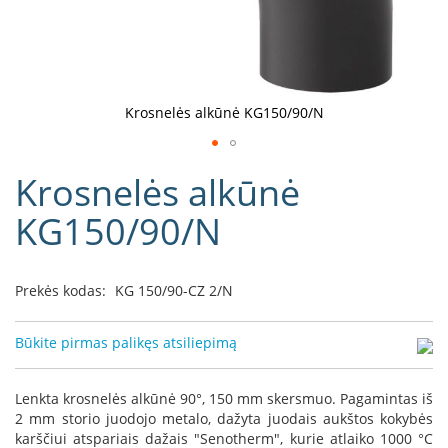
D
o
r
a
k
Krosnelės alkūnė KG150/90/N
o
L
Eiti
i
Krosnelės alkūnė
į
n
e
galerijos
KG150/90/N
a
paradžią
D
e
Prekės kodas:
KG 150/90-CZ 2/N
f
r
o
Būkite pirmas palikęs atsiliepimą
H
o
m
Lenkta krosnelės alkūnė 90°, 150 mm skersmuo. Pagamintas iš
e
2 mm storio juodojo metalo, dažyta juodais aukštos kokybės
karščiui atspariais dažais "Senotherm", kurie atlaiko 1000 °C