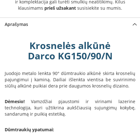
ir komplektacija gali turėti smulkių neatitikimų. Kilus
a
klausimams
prieš užsakant
susisiekite su mumis.
S
e
Aprašymas
g
u
i
Krosnelės alkūnė
n
Darco KG150/90/N
W
a
n
Juodojo metalo lenkta 90° dūmtraukio alkūnė skirta krosnelių
d
pajungimui į kaminą. Dailiai išlenkta vientisa be suvirinimo
e
siūlių alkūnė puikiai dera prie daugumos krosnelių dizaino.
r
s
Dėmesio!
Vamzdžiai pjaustomi ir virinami lazerine
M
technologija, kuri užtikrina aukščiausią sujungimų kokybę,
o
sandarumą ir puikią estetiką.
r
s
Dūmtraukių ypatumai:
ø