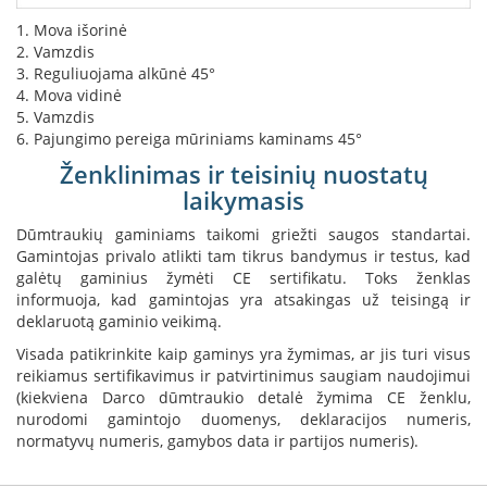
s
1. Mova išorinė
u
2. Vamzdis
v
a
3. Reguliuojama alkūnė 45°
n
4. Mova vidinė
d
5. Vamzdis
e
6. Pajungimo pereiga mūriniams kaminams 45°
n
Ženklinimas ir teisinių nuostatų
s
k
laikymasis
o
n
Dūmtraukių gaminiams taikomi griežti saugos standartai.
t
Gamintojas privalo atlikti tam tikrus bandymus ir testus, kad
ū
galėtų gaminius žymėti CE sertifikatu. Toks ženklas
r
informuoja, kad gamintojas yra atsakingas už teisingą ir
u
deklaruotą gaminio veikimą.
Ž
Visada patikrinkite kaip gaminys yra žymimas, ar jis turi visus
i
reikiamus sertifikavimus ir patvirtinimus saugiam naudojimui
d
(kiekviena Darco dūmtraukio detalė žymima CE ženklu,
i
nurodomi gamintojo duomenys, deklaracijos numeris,
n
normatyvų numeris, gamybos data ir partijos numeris).
i
ų
a