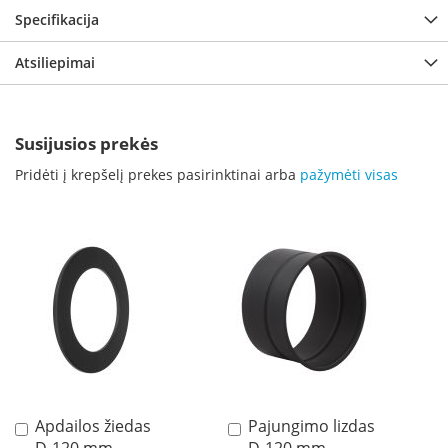
p
Specifikacija
d
a
Atsiliepimai
i
l
a
Susijusios prekės
Ž
i
Pridėti į krepšelį prekes pasirinktinai arba
pažymėti visas
d
i
n
i
o
g
r
o
t
e
l
ė
s
Apdailos žiedas
Pajungimo lizdas
Į
Į
Ž