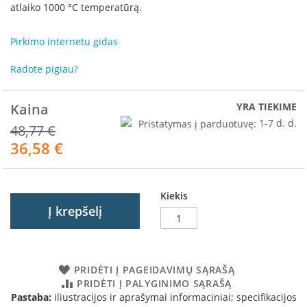
R
atlaiko 1000 °C temperatūrą.
o
m
Pirkimo internetu gidas
o
t
Radote pigiau?
o
p
Kaina
YRA TIEKIME
S
p
Pristatymas į parduotuvę:
1-7 d. d.
48,77 €
a
36,58 €
Akcija
r
t
h
e
Kiekis
r
Į krepšelį
m
I
n
v
PRIDĖTI Į PAGEIDAVIMŲ SĄRAŠĄ
i
PRIDĖTI Į PALYGINIMO SĄRAŠĄ
c
Pastaba:
iliustracijos ir aprašymai informaciniai; specifikacijos
t