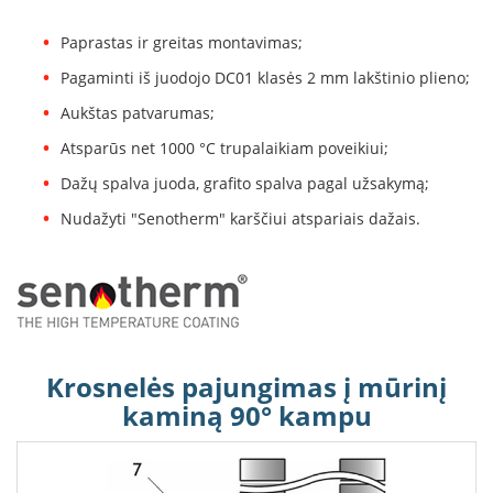
B
r
Paprastas ir greitas montavimas;
o
n
Pagaminti iš juodojo DC01 klasės 2 mm lakštinio plieno;
p
Aukštas patvarumas;
i
Atsparūs net 1000 °C trupalaikiam poveikiui;
H
e
Dažų spalva juoda, grafito spalva pagal užsakymą;
t
Nudažyti "Senotherm" karščiui atspariais dažais.
a
E
l
e
k
t
r
Krosnelės pajungimas į mūrinį
i
n
kaminą 90° kampu
i
a
i
ž