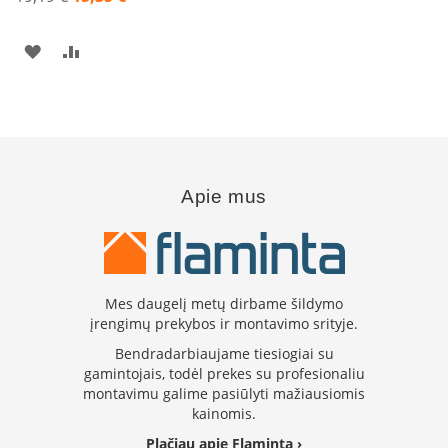
s
Akcija
p
a
PRIDĖTI
PRIDĖTI
r
u
Į
Į
s
s
PAGEIDAVIMŲ
PALYGINIMO
t
i
SĄRAŠĄ
SĄRAŠĄ
k
l
Apie mus
a
s
S
t
Mes daugelį metų dirbame šildymo
i
įrengimų prekybos ir montavimo srityje.
k
l
Bendradarbiaujame tiesiogiai su
a
gamintojais, todėl prekes su profesionaliu
s
montavimu galime pasiūlyti mažiausiomis
g
kainomis.
r
i
Plačiau apie Flaminta ›