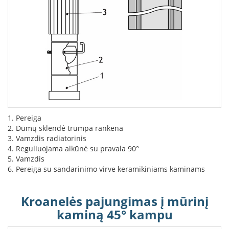
L
a
n
k
s
t
ū
s
o
r
t
1. Pereiga
a
k
2. Dūmų sklendė trumpa rankena
i
3. Vamzdis radiatorinis
a
4. Reguliuojama alkūnė su pravala 90°
i
5. Vamzdis
6. Pereiga su sandarinimo virve keramikiniams kaminams
S
t
a
Kroanelės pajungimas į mūrinį
č
kaminą 45° kampu
i
a