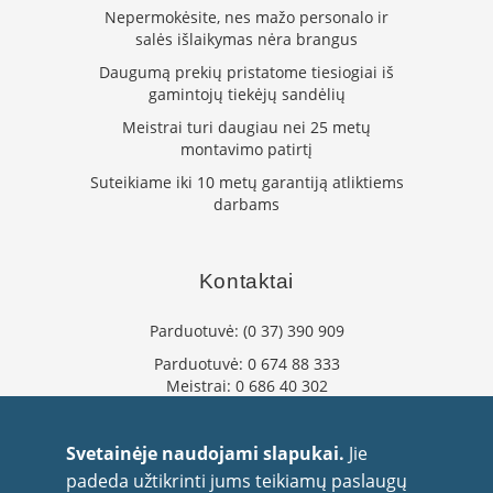
m
Nepermokėsite, nes mažo personalo ir
s
salės išlaikymas nėra brangus
Krosnelės
Daugumą prekių pristatome tiesiogiai iš
gamintojų tiekėjų sandėlių
K
e
Meistrai turi daugiau nei 25 metų
t
montavimo patirtį
a
Suteikiame iki 10 metų garantiją atliktiems
u
darbams
s
k
r
o
Kontaktai
s
n
e
Parduotuvė:
(0 37) 390 909
l
ė
Parduotuvė:
0 674 88 333
s
Meistrai:
0 686 40 302
info@flaminta.lt
K
eparduotuve@flaminta.lt
r
Svetainėje naudojami slapukai.
Jie
o
Baltų pr. 26, Šilainiai
padeda užtikrinti jums teikiamų paslaugų
s