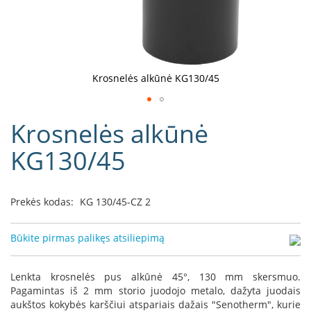
D
o
r
a
k
Krosnelės alkūnė KG130/45
o
L
Eiti
i
Krosnelės alkūnė
į
n
e
galerijos
KG130/45
a
paradžią
D
e
Prekės kodas:
KG 130/45-CZ 2
f
r
o
Būkite pirmas palikęs atsiliepimą
H
o
m
Lenkta krosnelės pus alkūnė 45°, 130 mm skersmuo.
e
Pagamintas iš 2 mm storio juodojo metalo, dažyta juodais
aukštos kokybės karščiui atspariais dažais "Senotherm", kurie