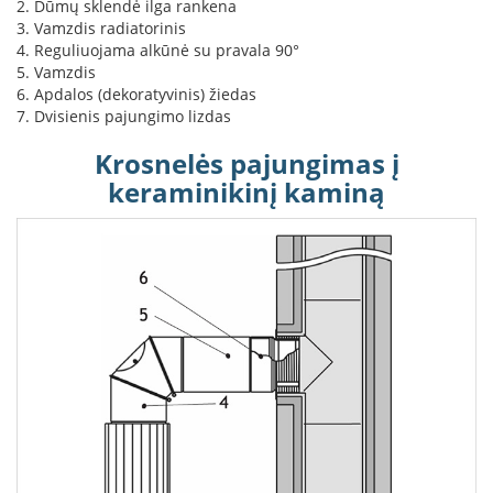
2. Dūmų sklendė ilga rankena
K
3. Vamzdis radiatorinis
a
4. Reguliuojama alkūnė su pravala 90°
r
5. Vamzdis
š
6. Apdalos (dekoratyvinis) žiedas
t
7. Dvisienis pajungimo lizdas
o
o
Krosnelės pajungimas į
r
o
keraminikinį kaminą
v
e
n
t
i
l
i
a
t
o
r
i
a
i