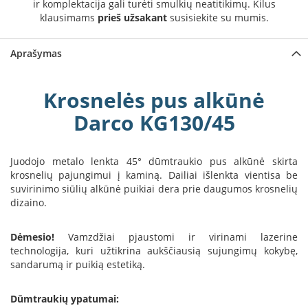
ir komplektacija gali turėti smulkių neatitikimų. Kilus
a
klausimams
prieš užsakant
susisiekite su mumis.
S
e
Aprašymas
g
u
i
Krosnelės pus alkūnė
n
Darco KG130/45
W
a
n
Juodojo metalo lenkta 45° dūmtraukio pus alkūnė skirta
d
krosnelių pajungimui į kaminą. Dailiai išlenkta vientisa be
e
suvirinimo siūlių alkūnė puikiai dera prie daugumos krosnelių
r
dizaino.
s
M
Dėmesio!
Vamzdžiai pjaustomi ir virinami lazerine
o
technologija, kuri užtikrina aukščiausią sujungimų kokybę,
r
sandarumą ir puikią estetiką.
s
ø
Dūmtraukių ypatumai: