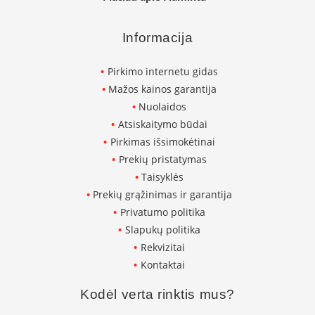
n
d
i
Informacija
m
s
Pirkimo internetu gidas
D
Mažos kainos garantija
ū
Nuolaidos
m
Atsiskaitymo būdai
t
r
Pirkimas išsimokėtinai
a
Prekių pristatymas
u
k
Taisyklės
i
Prekių grąžinimas ir garantija
a
Privatumo politika
i
ž
Slapukų politika
i
Rekvizitai
d
i
Kontaktai
n
i
Kodėl verta rinktis mus?
a