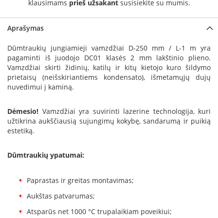
klausimams
prieš užsakant
susisiekite su mumis.
a
S
Aprašymas
e
g
Dūmtraukių jungiamieji vamzdžiai D-250 mm / L-1 m yra
u
pagaminti iš juodojo DC01 klasės 2 mm lakštinio plieno.
i
Vamzdžiai skirti židinių, katilų ir kitų kietojo kuro šildymo
n
prietaisų (neišskiriantiems kondensato), išmetamųjų dujų
nuvedimui į kaminą.
W
a
n
Dėmesio!
Vamzdžiai yra suvirinti lazerine technologija, kuri
d
užtikrina aukščiausią sujungimų kokybę, sandarumą ir puikią
e
estetiką.
r
s
Dūmtraukių ypatumai:
M
o
Paprastas ir greitas montavimas;
r
s
Aukštas patvarumas;
ø
Atsparūs net 1000 °C trupalaikiam poveikiui;