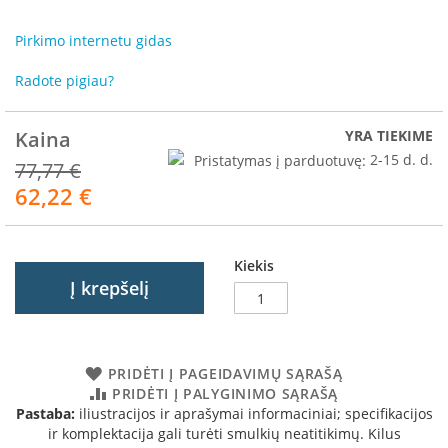
R
o
Pirkimo internetu gidas
m
o
Radote pigiau?
t
o
p
Kaina
YRA TIEKIME
S
Pristatymas į parduotuvę:
2-15 d. d.
77,77 €
p
62,22 €
Akcija
a
r
t
h
Kiekis
e
Į krepšelį
r
m
I
n
PRIDĖTI Į PAGEIDAVIMŲ SĄRAŠĄ
v
PRIDĖTI Į PALYGINIMO SĄRAŠĄ
i
Pastaba:
iliustracijos ir aprašymai informaciniai; specifikacijos
c
ir komplektacija gali turėti smulkių neatitikimų. Kilus
t