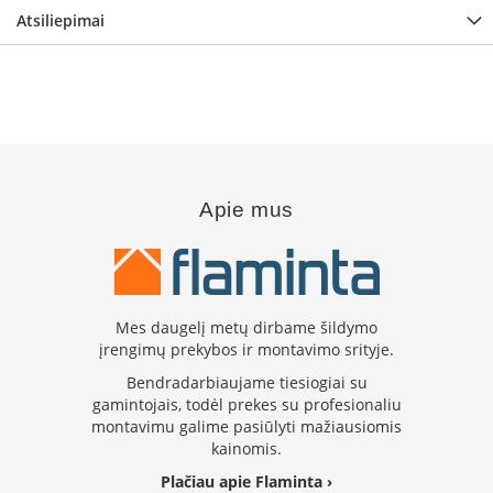
s
Atsiliepimai
u
v
a
n
d
e
n
s
k
Apie mus
o
n
t
ū
r
u
Mes daugelį metų dirbame šildymo
įrengimų prekybos ir montavimo srityje.
Ž
i
Bendradarbiaujame tiesiogiai su
d
gamintojais, todėl prekes su profesionaliu
i
montavimu galime pasiūlyti mažiausiomis
n
kainomis.
i
ų
Plačiau apie Flaminta ›
a