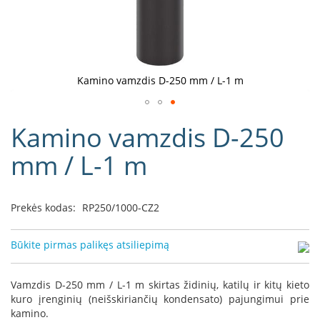
D
o
r
a
k
Kamino vamzdis D-250 mm / L-1 m
o
L
Eiti
i
Kamino vamzdis D-250
į
n
e
galerijos
mm / L-1 m
a
paradžią
D
e
Prekės kodas:
RP250/1000-CZ2
f
r
o
Būkite pirmas palikęs atsiliepimą
H
o
m
Vamzdis D-250 mm / L-1 m skirtas židinių, katilų ir kitų kieto
e
kuro įrenginių (neišskiriančių kondensato) pajungimui prie
kamino.