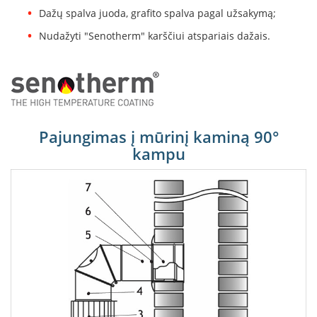
B
Dažų spalva juoda, grafito spalva pagal užsakymą;
r
o
Nudažyti "Senotherm" karščiui atspariais dažais.
n
p
i
H
e
t
Pajungimas į mūrinį kaminą 90°
a
kampu
E
l
e
k
t
r
i
n
i
a
i
ž