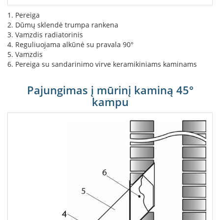
L
1. Pereiga
a
2. Dūmų sklendė trumpa rankena
n
3. Vamzdis radiatorinis
k
4. Reguliuojama alkūnė su pravala 90°
s
5. Vamzdis
t
6. Pereiga su sandarinimo virve keramikiniams kaminams
ū
s
o
Pajungimas į mūrinį kaminą 45°
r
kampu
t
a
k
i
a
i
S
t
a
č
i
a