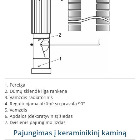
i
d
i
n
i
a
i
O
r
t
a
k
i
a
1. Pereiga
i
2. Dūmų sklendė ilga rankena
i
3. Vamzdis radiatorinis
r
4. Reguliuojama alkūnė su pravala 90°
į
r
5. Vamzdis
a
6. Apdalos (dekoratyvinis) žiedas
n
7. Dvisienis pajungimo lizdas
g
Pajungimas į keraminikinį kaminą
a