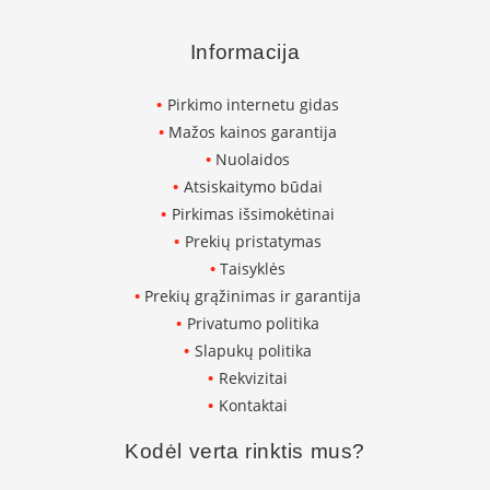
p
d
Informacija
a
i
l
Pirkimo internetu gidas
a
Mažos kainos garantija
Ž
Nuolaidos
i
Atsiskaitymo būdai
d
Pirkimas išsimokėtinai
i
n
Prekių pristatymas
i
Taisyklės
o
g
Prekių grąžinimas ir garantija
r
Privatumo politika
o
Slapukų politika
t
e
Rekvizitai
l
Kontaktai
ė
s
Kodėl verta rinktis mus?
Ž