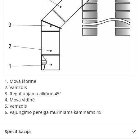
k
a
m
p
i
a
i
o
r
t
a
k
i
a
1. Mova išorinė
i
2. Vamzdis
3. Reguliuojama alkūnė 45°
Ž
4. Mova vidinė
i
5. Vamzdis
d
6. Pajungimo pereiga mūriniams kaminams 45°
i
n
i
Specifikacija
a
i