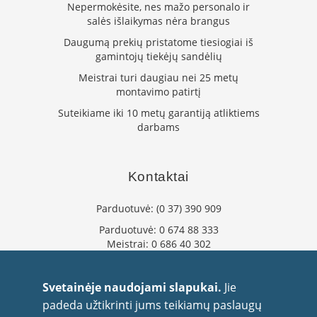
i
Nepermokėsite, nes mažo personalo ir
d
salės išlaikymas nėra brangus
i
n
Daugumą prekių pristatome tiesiogiai iš
i
gamintojų tiekėjų sandėlių
ų
Meistrai turi daugiau nei 25 metų
s
montavimo patirtį
t
i
Suteikiame iki 10 metų garantiją atliktiems
k
darbams
l
a
i
Kontaktai
K
a
Parduotuvė:
(0 37) 390 909
r
š
Parduotuvė:
0 674 88 333
č
Meistrai:
0 686 40 302
i
u
info@flaminta.lt
i
eparduotuve@flaminta.lt
Svetainėje naudojami slapukai.
Jie
a
Baltų pr. 26, Šilainiai
padeda užtikrinti jums teikiamų paslaugų
t
Kaunas, 48193 Lietuva