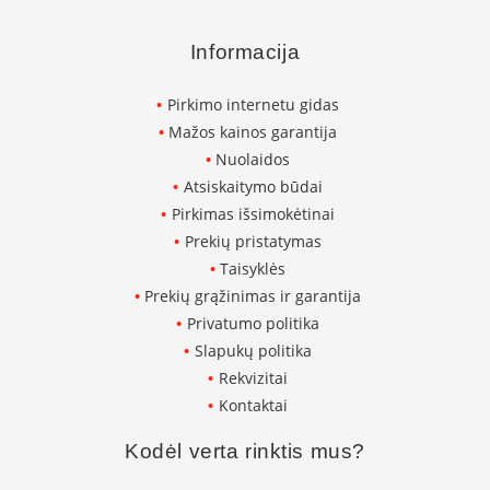
p
d
Informacija
a
i
l
Pirkimo internetu gidas
a
Mažos kainos garantija
Ž
Nuolaidos
i
Atsiskaitymo būdai
d
Pirkimas išsimokėtinai
i
n
Prekių pristatymas
i
Taisyklės
o
g
Prekių grąžinimas ir garantija
r
Privatumo politika
o
Slapukų politika
t
e
Rekvizitai
l
Kontaktai
ė
s
Kodėl verta rinktis mus?
Ž