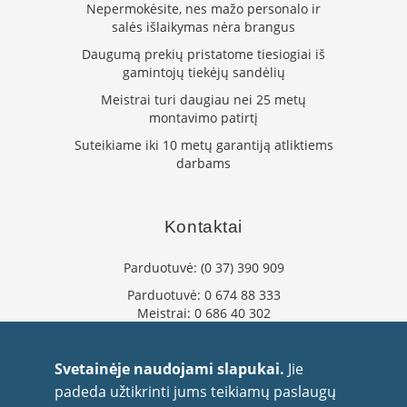
i
Nepermokėsite, nes mažo personalo ir
d
salės išlaikymas nėra brangus
i
n
Daugumą prekių pristatome tiesiogiai iš
i
gamintojų tiekėjų sandėlių
ų
Meistrai turi daugiau nei 25 metų
s
montavimo patirtį
t
i
Suteikiame iki 10 metų garantiją atliktiems
k
darbams
l
a
i
Kontaktai
K
a
Parduotuvė:
(0 37) 390 909
r
š
Parduotuvė:
0 674 88 333
č
Meistrai:
0 686 40 302
i
u
info@flaminta.lt
i
eparduotuve@flaminta.lt
Svetainėje naudojami slapukai.
Jie
a
Baltų pr. 26, Šilainiai
padeda užtikrinti jums teikiamų paslaugų
t
Kaunas, 48193 Lietuva