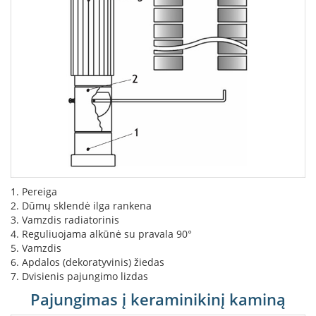
i
d
i
n
i
a
i
O
r
t
a
k
i
a
1. Pereiga
i
2. Dūmų sklendė ilga rankena
i
3. Vamzdis radiatorinis
r
4. Reguliuojama alkūnė su pravala 90°
į
r
5. Vamzdis
a
6. Apdalos (dekoratyvinis) žiedas
n
7. Dvisienis pajungimo lizdas
g
Pajungimas į keraminikinį kaminą
a