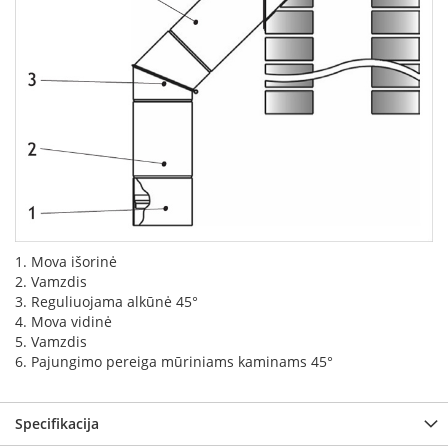
k
a
m
p
i
a
i
o
r
t
a
k
i
a
1. Mova išorinė
i
2. Vamzdis
3. Reguliuojama alkūnė 45°
Ž
4. Mova vidinė
i
5. Vamzdis
d
6. Pajungimo pereiga mūriniams kaminams 45°
i
n
i
Specifikacija
a
i