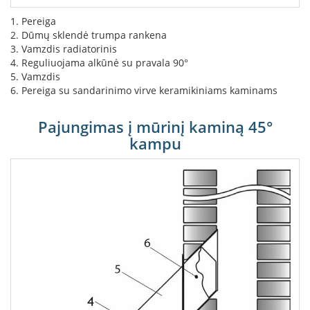
L
1. Pereiga
a
2. Dūmų sklendė trumpa rankena
n
3. Vamzdis radiatorinis
k
4. Reguliuojama alkūnė su pravala 90°
s
5. Vamzdis
t
6. Pereiga su sandarinimo virve keramikiniams kaminams
ū
s
o
Pajungimas į mūrinį kaminą 45°
r
kampu
t
a
k
i
a
i
S
t
a
č
i
a