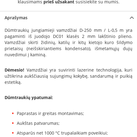
klausimams
prieš užsakant
susisiekite su mumis.
a
S
Aprašymas
e
g
Dūmtraukių jungiamieji vamzdžiai D-250 mm / L-0,5 m yra
u
pagaminti iš juodojo DC01 klasės 2 mm lakštinio plieno.
i
Vamzdžiai skirti židinių, katilų ir kitų kietojo kuro šildymo
n
prietaisų (neišskiriantiems kondensato), išmetamųjų dujų
nuvedimui į kaminą.
W
a
n
Dėmesio!
Vamzdžiai yra suvirinti lazerine technologija, kuri
d
užtikrina aukščiausią sujungimų kokybę, sandarumą ir puikią
e
estetiką.
r
s
Dūmtraukių ypatumai:
M
o
Paprastas ir greitas montavimas;
r
s
Aukštas patvarumas;
ø
Atsparūs net 1000 °C trupalaikiam poveikiui;