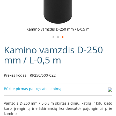
D
o
r
a
k
Kamino vamzdis D-250 mm / L-0,5 m
o
L
Eiti
i
Kamino vamzdis D-250
į
n
e
galerijos
mm / L-0,5 m
a
paradžią
D
e
Prekės kodas:
RP250/500-CZ2
f
r
o
Būkite pirmas palikęs atsiliepimą
H
o
m
Vamzdis D-250 mm / L-0,5 m skirtas židinių, katilų ir kitų kieto
e
kuro įrenginių (neišskiriančių kondensato) pajungimui prie
kamino.