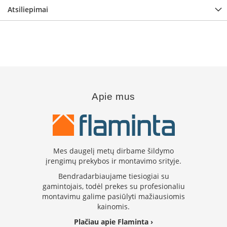
s
Atsiliepimai
u
v
a
n
d
e
n
s
k
Apie mus
o
n
t
ū
r
u
Mes daugelį metų dirbame šildymo
įrengimų prekybos ir montavimo srityje.
Ž
i
Bendradarbiaujame tiesiogiai su
d
gamintojais, todėl prekes su profesionaliu
i
montavimu galime pasiūlyti mažiausiomis
n
kainomis.
i
ų
Plačiau apie Flaminta ›
a