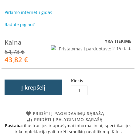
R
o
Pirkimo internetu gidas
m
o
Radote pigiau?
t
o
p
Kaina
YRA TIEKIME
S
Pristatymas į parduotuvę:
2-15 d. d.
54,78 €
p
43,82 €
Akcija
a
r
t
h
Kiekis
e
Į krepšelį
r
m
I
n
PRIDĖTI Į PAGEIDAVIMŲ SĄRAŠĄ
v
PRIDĖTI Į PALYGINIMO SĄRAŠĄ
i
Pastaba:
iliustracijos ir aprašymai informaciniai; specifikacijos
c
ir komplektacija gali turėti smulkių neatitikimų. Kilus
t