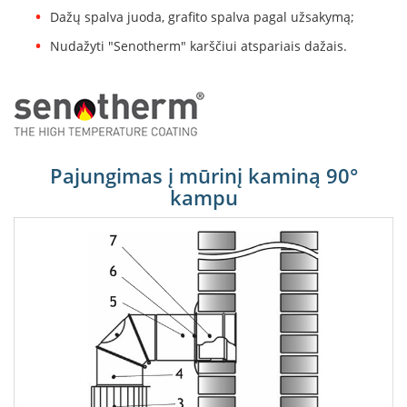
B
Dažų spalva juoda, grafito spalva pagal užsakymą;
r
o
Nudažyti "Senotherm" karščiui atspariais dažais.
n
p
i
H
e
t
Pajungimas į mūrinį kaminą 90°
a
kampu
E
l
e
k
t
r
i
n
i
a
i
ž