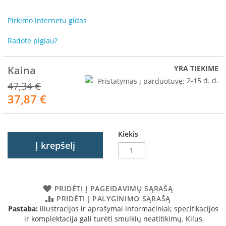
R
o
Pirkimo internetu gidas
m
o
Radote pigiau?
t
o
p
Kaina
YRA TIEKIME
S
Pristatymas į parduotuvę:
2-15 d. d.
47,34 €
p
37,87 €
Akcija
a
r
t
h
Kiekis
e
Į krepšelį
r
m
I
n
PRIDĖTI Į PAGEIDAVIMŲ SĄRAŠĄ
v
PRIDĖTI Į PALYGINIMO SĄRAŠĄ
i
Pastaba:
iliustracijos ir aprašymai informaciniai; specifikacijos
c
ir komplektacija gali turėti smulkių neatitikimų. Kilus
t