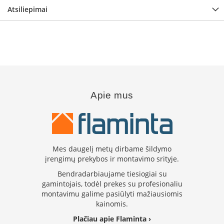
s
Atsiliepimai
u
v
a
n
d
e
n
s
k
Apie mus
o
n
t
ū
r
u
Mes daugelį metų dirbame šildymo
įrengimų prekybos ir montavimo srityje.
Ž
i
Bendradarbiaujame tiesiogiai su
d
gamintojais, todėl prekes su profesionaliu
i
montavimu galime pasiūlyti mažiausiomis
n
kainomis.
i
ų
Plačiau apie Flaminta ›
a