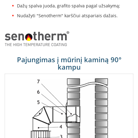
B
Dažų spalva juoda, grafito spalva pagal užsakymą;
r
o
Nudažyti "Senotherm" karščiui atspariais dažais.
n
p
i
H
e
t
Pajungimas į mūrinį kaminą 90°
a
kampu
E
l
e
k
t
r
i
n
i
a
i
ž