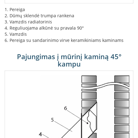
L
1. Pereiga
a
2. Dūmų sklendė trumpa rankena
n
3. Vamzdis radiatorinis
k
4. Reguliuojama alkūnė su pravala 90°
s
5. Vamzdis
t
6. Pereiga su sandarinimo virve keramikiniams kaminams
ū
s
o
Pajungimas į mūrinį kaminą 45°
r
kampu
t
a
k
i
a
i
S
t
a
č
i
a