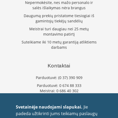
i
Nepermokėsite, nes mažo personalo ir
d
salės išlaikymas nėra brangus
i
n
Daugumą prekių pristatome tiesiogiai iš
i
gamintojų tiekėjų sandėlių
ų
Meistrai turi daugiau nei 25 metų
s
montavimo patirtį
t
i
Suteikiame iki 10 metų garantiją atliktiems
k
darbams
l
a
i
Kontaktai
K
a
Parduotuvė:
(0 37) 390 909
r
š
Parduotuvė:
0 674 88 333
č
Meistrai:
0 686 40 302
i
u
info@flaminta.lt
i
eparduotuve@flaminta.lt
Svetainėje naudojami slapukai.
Jie
a
Baltų pr. 26, Šilainiai
padeda užtikrinti jums teikiamų paslaugų
t
Kaunas, 48193 Lietuva