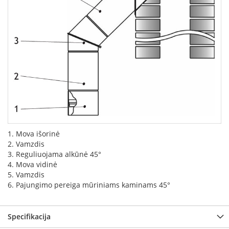
k
a
m
p
i
a
i
o
r
t
a
k
i
a
1. Mova išorinė
i
2. Vamzdis
3. Reguliuojama alkūnė 45°
Ž
4. Mova vidinė
i
5. Vamzdis
d
6. Pajungimo pereiga mūriniams kaminams 45°
i
n
i
Specifikacija
a
i