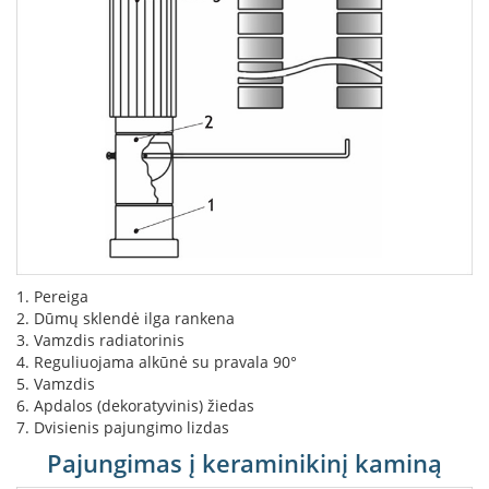
i
d
i
n
i
a
i
O
r
t
a
k
i
a
1. Pereiga
i
2. Dūmų sklendė ilga rankena
i
3. Vamzdis radiatorinis
r
4. Reguliuojama alkūnė su pravala 90°
į
r
5. Vamzdis
a
6. Apdalos (dekoratyvinis) žiedas
n
7. Dvisienis pajungimo lizdas
g
Pajungimas į keraminikinį kaminą
a