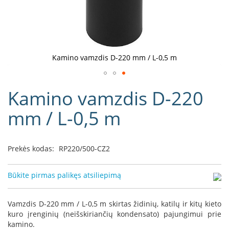
D
o
r
a
k
Kamino vamzdis D-220 mm / L-0,5 m
o
L
Eiti
i
Kamino vamzdis D-220
į
n
e
galerijos
mm / L-0,5 m
a
paradžią
D
e
Prekės kodas:
RP220/500-CZ2
f
r
o
Būkite pirmas palikęs atsiliepimą
H
o
m
Vamzdis D-220 mm / L-0,5 m skirtas židinių, katilų ir kitų kieto
e
kuro įrenginių (neišskiriančių kondensato) pajungimui prie
kamino.