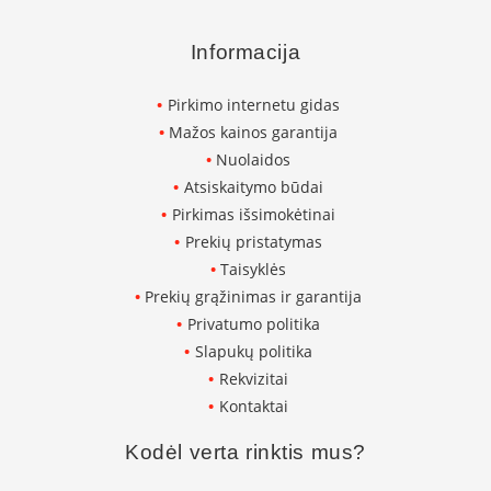
p
d
Informacija
a
i
l
Pirkimo internetu gidas
a
Mažos kainos garantija
Ž
Nuolaidos
i
Atsiskaitymo būdai
d
Pirkimas išsimokėtinai
i
n
Prekių pristatymas
i
Taisyklės
o
g
Prekių grąžinimas ir garantija
r
Privatumo politika
o
Slapukų politika
t
e
Rekvizitai
l
Kontaktai
ė
s
Kodėl verta rinktis mus?
Ž