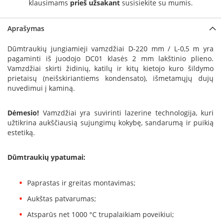
klausimams
prieš užsakant
susisiekite su mumis.
a
S
Aprašymas
e
g
Dūmtraukių jungiamieji vamzdžiai D-220 mm / L-0,5 m yra
u
pagaminti iš juodojo DC01 klasės 2 mm lakštinio plieno.
i
Vamzdžiai skirti židinių, katilų ir kitų kietojo kuro šildymo
n
prietaisų (neišskiriantiems kondensato), išmetamųjų dujų
nuvedimui į kaminą.
W
a
n
Dėmesio!
Vamzdžiai yra suvirinti lazerine technologija, kuri
d
užtikrina aukščiausią sujungimų kokybę, sandarumą ir puikią
e
estetiką.
r
s
Dūmtraukių ypatumai:
M
o
Paprastas ir greitas montavimas;
r
s
Aukštas patvarumas;
ø
Atsparūs net 1000 °C trupalaikiam poveikiui;