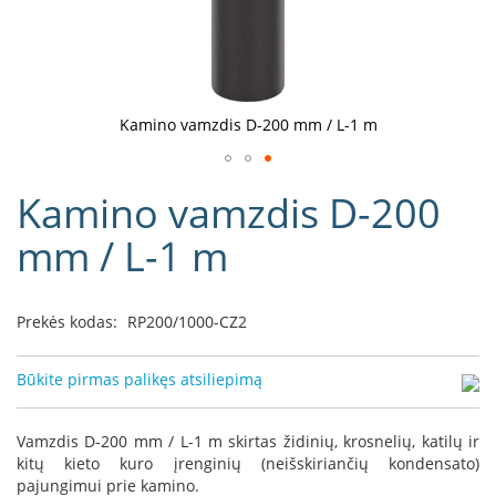
D
o
r
a
k
Kamino vamzdis D-200 mm / L-1 m
o
L
Eiti
i
Kamino vamzdis D-200
į
n
e
galerijos
mm / L-1 m
a
paradžią
D
e
Prekės kodas:
RP200/1000-CZ2
f
r
o
Būkite pirmas palikęs atsiliepimą
H
o
m
Vamzdis D-200 mm / L-1 m skirtas židinių, krosnelių, katilų ir
e
kitų kieto kuro įrenginių (neišskiriančių kondensato)
pajungimui prie kamino.