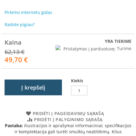
R
o
Pirkimo internetu gidas
m
o
Radote pigiau?
t
o
p
Kaina
YRA TIEKIME
S
Pristatymas į parduotuvę:
Turime
62,13 €
p
49,70 €
Akcija
a
r
t
h
Kiekis
e
Į krepšelį
r
m
I
n
PRIDĖTI Į PAGEIDAVIMŲ SĄRAŠĄ
v
PRIDĖTI Į PALYGINIMO SĄRAŠĄ
i
Pastaba:
iliustracijos ir aprašymai informaciniai; specifikacijos
c
ir komplektacija gali turėti smulkių neatitikimų. Kilus
t