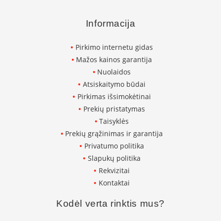
p
d
Informacija
a
i
l
Pirkimo internetu gidas
a
Mažos kainos garantija
Ž
Nuolaidos
i
Atsiskaitymo būdai
d
Pirkimas išsimokėtinai
i
n
Prekių pristatymas
i
Taisyklės
o
g
Prekių grąžinimas ir garantija
r
Privatumo politika
o
Slapukų politika
t
e
Rekvizitai
l
Kontaktai
ė
s
Kodėl verta rinktis mus?
Ž