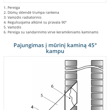
L
1. Pereiga
a
2. Dūmų sklendė trumpa rankena
n
3. Vamzdis radiatorinis
k
4. Reguliuojama alkūnė su pravala 90°
s
5. Vamzdis
t
6. Pereiga su sandarinimo virve keramikiniams kaminams
ū
s
o
Pajungimas į mūrinį kaminą 45°
r
kampu
t
a
k
i
a
i
S
t
a
č
i
a