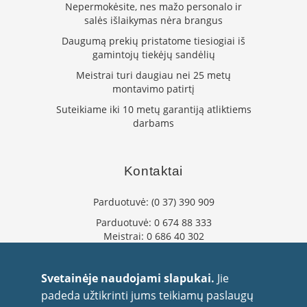
i
Nepermokėsite, nes mažo personalo ir
d
salės išlaikymas nėra brangus
i
n
Daugumą prekių pristatome tiesiogiai iš
i
gamintojų tiekėjų sandėlių
ų
Meistrai turi daugiau nei 25 metų
s
montavimo patirtį
t
i
Suteikiame iki 10 metų garantiją atliktiems
k
darbams
l
a
i
Kontaktai
K
a
Parduotuvė:
(0 37) 390 909
r
š
Parduotuvė:
0 674 88 333
č
Meistrai:
0 686 40 302
i
u
info@flaminta.lt
i
eparduotuve@flaminta.lt
Svetainėje naudojami slapukai.
Jie
a
Baltų pr. 26, Šilainiai
padeda užtikrinti jums teikiamų paslaugų
t
Kaunas, 48193 Lietuva