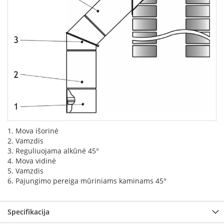
k
a
m
p
i
a
i
o
r
t
a
k
i
a
1. Mova išorinė
i
2. Vamzdis
3. Reguliuojama alkūnė 45°
Ž
4. Mova vidinė
i
5. Vamzdis
d
6. Pajungimo pereiga mūriniams kaminams 45°
i
n
i
Specifikacija
a
i