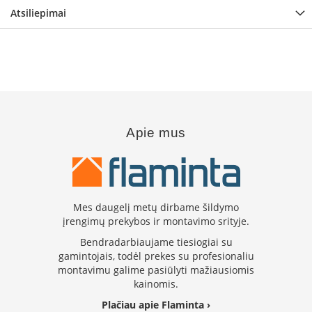
s
Atsiliepimai
u
v
a
n
d
e
n
s
k
Apie mus
o
n
t
ū
r
u
Mes daugelį metų dirbame šildymo
įrengimų prekybos ir montavimo srityje.
Ž
i
Bendradarbiaujame tiesiogiai su
d
gamintojais, todėl prekes su profesionaliu
i
montavimu galime pasiūlyti mažiausiomis
n
kainomis.
i
ų
Plačiau apie Flaminta ›
a