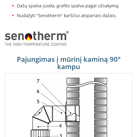
B
Dažų spalva juoda, grafito spalva pagal užsakymą;
r
o
Nudažyti "Senotherm" karščiui atspariais dažais.
n
p
i
H
e
t
Pajungimas į mūrinį kaminą 90°
a
kampu
E
l
e
k
t
r
i
n
i
a
i
ž