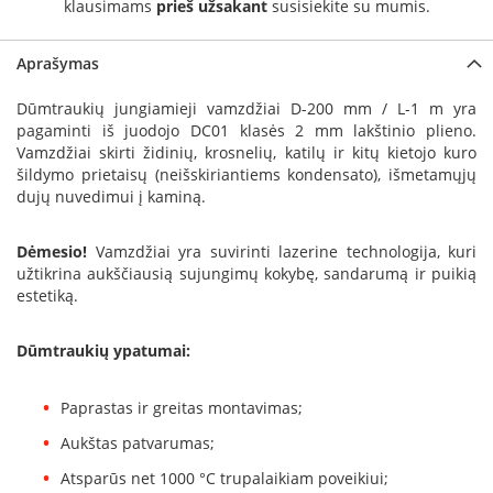
klausimams
prieš užsakant
susisiekite su mumis.
a
S
Aprašymas
e
g
Dūmtraukių jungiamieji vamzdžiai D-200 mm / L-1 m yra
u
pagaminti iš juodojo DC01 klasės 2 mm lakštinio plieno.
i
Vamzdžiai skirti židinių, krosnelių, katilų ir kitų kietojo kuro
n
šildymo prietaisų (neišskiriantiems kondensato), išmetamųjų
dujų nuvedimui į kaminą.
W
a
n
Dėmesio!
Vamzdžiai yra suvirinti lazerine technologija, kuri
d
užtikrina aukščiausią sujungimų kokybę, sandarumą ir puikią
e
estetiką.
r
s
Dūmtraukių ypatumai:
M
o
Paprastas ir greitas montavimas;
r
s
Aukštas patvarumas;
ø
Atsparūs net 1000 °C trupalaikiam poveikiui;