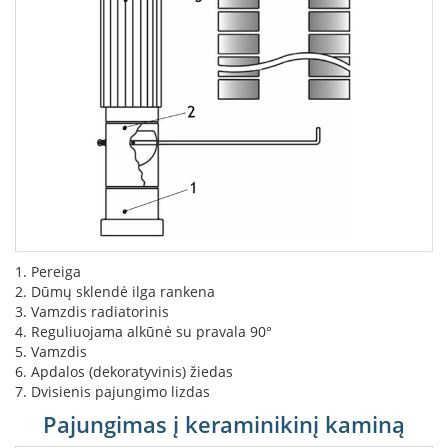
i
d
i
n
i
a
i
O
r
t
a
k
i
a
1. Pereiga
i
2. Dūmų sklendė ilga rankena
i
3. Vamzdis radiatorinis
r
4. Reguliuojama alkūnė su pravala 90°
į
r
5. Vamzdis
a
6. Apdalos (dekoratyvinis) žiedas
n
7. Dvisienis pajungimo lizdas
g
Pajungimas į keraminikinį kaminą
a