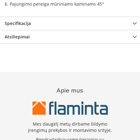
6. Pajungimo pereiga mūriniams kaminams 45°
K
a
r
š
Specifikacija
t
o
Atsiliepimai
o
r
o
v
e
n
t
i
l
Apie mus
i
a
t
o
r
i
Mes daugelį metų dirbame šildymo
a
įrengimų prekybos ir montavimo srityje.
i
Bendradarbiaujame tiesiogiai su