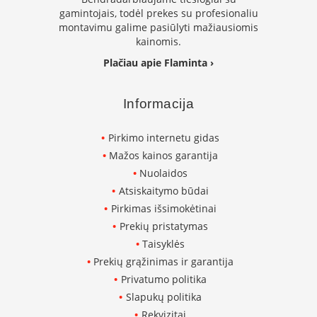
gamintojais, todėl prekes su profesionaliu
L
montavimu galime pasiūlyti mažiausiomis
a
kainomis.
n
k
Plačiau apie Flaminta ›
s
t
ū
Informacija
s
o
r
Pirkimo internetu gidas
t
Mažos kainos garantija
a
Nuolaidos
k
i
Atsiskaitymo būdai
a
Pirkimas išsimokėtinai
i
Prekių pristatymas
Taisyklės
S
t
Prekių grąžinimas ir garantija
a
Privatumo politika
č
Slapukų politika
i
a
Rekvizitai