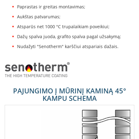
B
Paprastas ir greitas montavimas;
r
o
Aukštas patvarumas;
n
p
Atsparūs net 1000 °C trupalaikiam poveikiui;
i
Dažų spalva juoda, grafito spalva pagal užsakymą;
H
Nudažyti "Senotherm" karščiui atspariais dažais.
e
t
a
E
l
e
PAJUNGIMO Į MŪRINĮ KAMINĄ 45°
k
t
KAMPU SCHEMA
r
i
n
i
a
i
ž