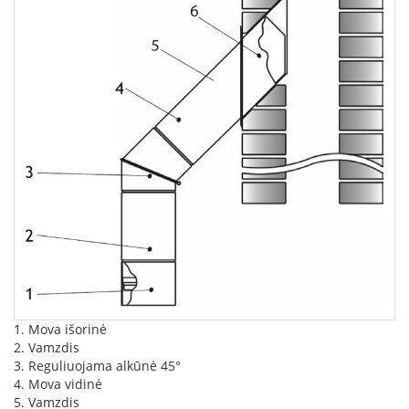
i
d
i
n
i
a
i
O
r
t
a
k
i
a
i
i
r
į
r
1. Mova išorinė
a
2. Vamzdis
n
3. Reguliuojama alkūnė 45°
g
4. Mova vidinė
a
5. Vamzdis