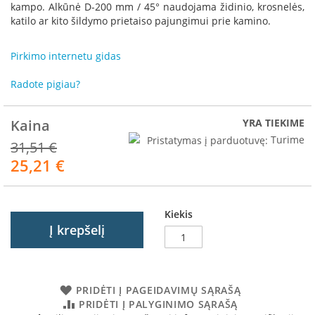
R
kampo. Alkūnė D-200 mm / 45° naudojama židinio, krosnelės,
o
katilo ar kito šildymo prietaiso pajungimui prie kamino.
m
o
Pirkimo internetu gidas
t
o
Radote pigiau?
p
S
Kaina
YRA TIEKIME
p
a
Pristatymas į parduotuvę:
Turime
31,51 €
r
25,21 €
Akcija
t
h
e
r
Kiekis
m
Į krepšelį
I
n
v
i
PRIDĖTI Į PAGEIDAVIMŲ SĄRAŠĄ
c
PRIDĖTI Į PALYGINIMO SĄRAŠĄ
t