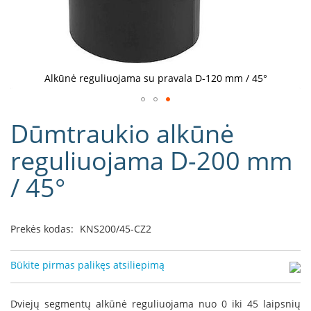
D
o
r
a
k
Alkūnė reguliuojama su pravala D-120 mm / 45°
o
L
Eiti
i
Dūmtraukio alkūnė
į
n
e
galerijos
reguliuojama D-200 mm
a
paradžią
/ 45°
D
e
f
r
Prekės kodas:
KNS200/45-CZ2
o
H
o
Būkite pirmas palikęs atsiliepimą
m
e
Dviejų segmentų alkūnė reguliuojama nuo 0 iki 45 laipsnių