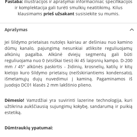
Pastaba:
iliustracijos ir aprašymai informaciniai; specifikacijos
a
ir komplektacija gali turėti smulkių neatitikimų. Kilus
klausimams
prieš užsakant
susisiekite su mumis.
S
e
g
Aprašymas
u
i
Jei šildymo prietaisas nutolęs kairiau ar dešiniau nuo kamino
n
dūmų kanalo, pajungimą nesunkiai atliksite reguliuojamų
alkūnių pagalba. Alkūnė dviejų segmentų gali būti
W
reguliuojama nuo 0 (visiškai tiesi) iki 45 laipsnių kampo. D-200
a
mm / 45° alkūnės paskirtis - židinių, krosnelių, katilų ir kitų
n
kietojo kuro šildymo prietaisų (neišskiriantiems kondensato),
d
išmetamųjų dujų nuvedimui į kaminą. Pagaminamos iš
e
juodojo DC01 klasės 2 mm lakštinio plieno.
r
s
Dėmesio!
Vamzdžiai yra suvirinti lazerine technologija, kuri
M
užtikrina aukščiausią sujungimų kokybę, sandarumą ir puikią
o
estetiką.
r
s
Dūmtraukių ypatumai:
ø