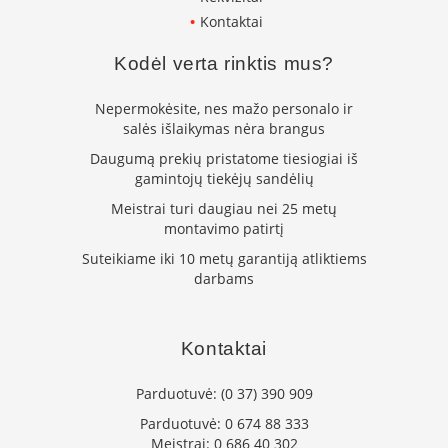
k
Kontaktai
a
m
Kodėl verta rinktis mus?
p
i
a
Nepermokėsite, nes mažo personalo ir
i
salės išlaikymas nėra brangus
o
Daugumą prekių pristatome tiesiogiai iš
r
gamintojų tiekėjų sandėlių
t
a
Meistrai turi daugiau nei 25 metų
k
montavimo patirtį
i
Suteikiame iki 10 metų garantiją atliktiems
a
i
darbams
Ž
i
Kontaktai
d
i
n
Parduotuvė:
(0 37) 390 909
i
Parduotuvė:
0 674 88 333
a
i
Meistrai:
0 686 40 302