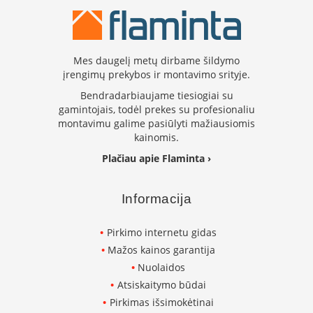
k
a
m
p
Mes daugelį metų dirbame šildymo
i
įrengimų prekybos ir montavimo srityje.
a
i
Bendradarbiaujame tiesiogiai su
o
gamintojais, todėl prekes su profesionaliu
r
montavimu galime pasiūlyti mažiausiomis
t
kainomis.
a
k
Plačiau apie Flaminta ›
i
a
i
Informacija
Ž
Pirkimo internetu gidas
i
d
Mažos kainos garantija
i
Nuolaidos
n
i
Atsiskaitymo būdai
a
Pirkimas išsimokėtinai
i