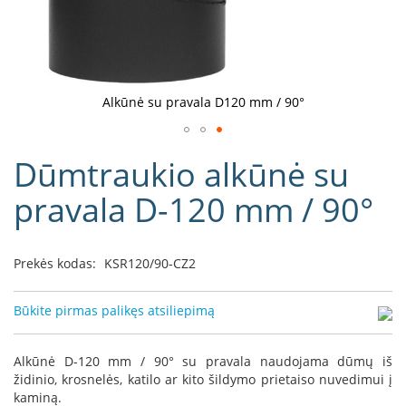
D
o
r
a
k
Alkūnė su pravala D120 mm / 90°
o
L
Eiti
i
Dūmtraukio alkūnė su
į
n
e
galerijos
pravala D-120 mm / 90°
a
paradžią
D
e
Prekės kodas:
KSR120/90-CZ2
f
r
o
Būkite pirmas palikęs atsiliepimą
H
o
m
Alkūnė D-120 mm / 90° su pravala naudojama dūmų iš
e
židinio, krosnelės, katilo ar kito šildymo prietaiso nuvedimui į
kaminą.