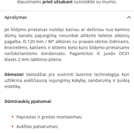
klausimams
prieš užsakant
susisiekite su mumis.
a
S
Aprašymas
e
g
Jei šildymo prietaisas nutolęs kairiau ar dešiniau nuo kamino
u
dūmų kanalo, pajungimą nesunkiai atliksite keletos alkūnių
i
pagalba. D-120 mm / 90° alkūnės su pravala skirtos židiniams,
n
krosnelėms, katilams ir kitiems kieto kuro šildymo prietaisams
neišskiriantiems kondensato. Pagamintos iš juodo DC01
W
klasės 2 mm lakštinio plieno.
a
n
d
Dėmesio!
Vamzdžiai yra suvirinti lazerine technologija, kuri
e
užtikrina aukščiausią sujungimų kokybę, sandarumą ir puikią
r
estetiką.
s
Dūmtraukių ypatumai:
M
o
r
Paprastas ir greitas montavimas;
s
ø
Aukštas patvarumas;