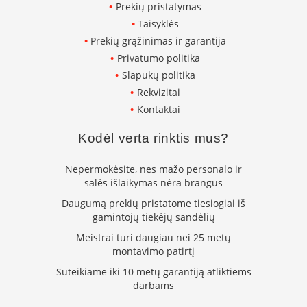
Prekių pristatymas
s
u
Taisyklės
v
Prekių grąžinimas ir garantija
a
n
Privatumo politika
d
Slapukų politika
e
Rekvizitai
n
s
Kontaktai
k
o
Kodėl verta rinktis mus?
n
t
ū
Nepermokėsite, nes mažo personalo ir
r
salės išlaikymas nėra brangus
u
Daugumą prekių pristatome tiesiogiai iš
gamintojų tiekėjų sandėlių
Ž
i
Meistrai turi daugiau nei 25 metų
d
montavimo patirtį
i
n
Suteikiame iki 10 metų garantiją atliktiems
i
darbams
ų
a