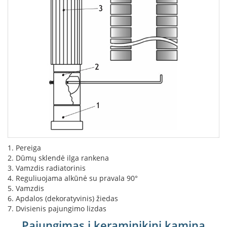
i
d
i
n
i
a
i
O
r
t
a
k
i
a
i
1. Pereiga
i
2. Dūmų sklendė ilga rankena
r
3. Vamzdis radiatorinis
į
r
4. Reguliuojama alkūnė su pravala 90°
a
5. Vamzdis
n
6. Apdalos (dekoratyvinis) žiedas
g
7. Dvisienis pajungimo lizdas
a
Pajungimas į keraminikinį kaminą