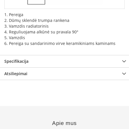
L
a
1. Pereiga
n
2. Dūmų sklendė trumpa rankena
k
3. Vamzdis radiatorinis
s
4. Reguliuojama alkūnė su pravala 90°
t
5. Vamzdis
ū
6. Pereiga su sandarinimo virve keramikiniams kaminams
s
o
r
t
Specifikacija
a
k
Atsiliepimai
i
a
i
S
t
a
č
i
Apie mus
a