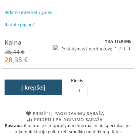
R
o
Pirkimo internetu gidas
m
o
Radote pigiau?
t
o
p
Kaina
YRA TIEKIME
S
Pristatymas į parduotuvę:
1-7 d. d.
35,44 €
p
28,35 €
Akcija
a
r
t
h
Kiekis
e
Į krepšelį
r
m
I
n
PRIDĖTI Į PAGEIDAVIMŲ SĄRAŠĄ
v
PRIDĖTI Į PALYGINIMO SĄRAŠĄ
i
Pastaba:
iliustracijos ir aprašymai informaciniai; specifikacijos
c
ir komplektacija gali turėti smulkių neatitikimų. Kilus
t