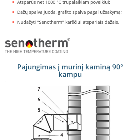
Atsparūs net 1000 °C trupalaikiam poveikiui;
B
r
Dažų spalva juoda, grafito spalva pagal užsakymą;
o
n
Nudažyti "Senotherm" karščiui atspariais dažais.
p
i
H
e
t
a
Pajungimas į mūrinį kaminą 90°
kampu
E
l
e
k
t
r
i
n
i
a
i
ž