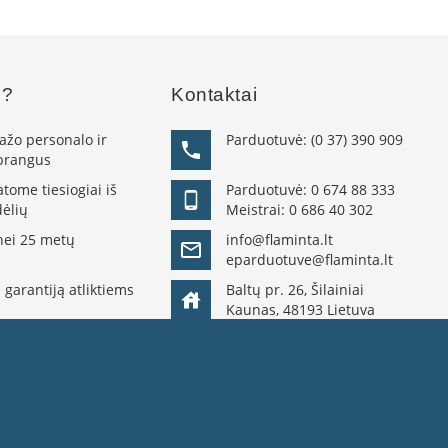
s?
Kontaktai
žo personalo ir
Parduotuvė:
(0 37) 390 909
 brangus
ome tiesiogiai iš
Parduotuvė:
0 674 88 333
ėlių
Meistrai:
0 686 40 302
nei 25 metų
info@flaminta.lt
eparduotuve@flaminta.lt
 garantiją atliktiems
Baltų pr. 26, Šilainiai
Kaunas, 48193 Lietuva