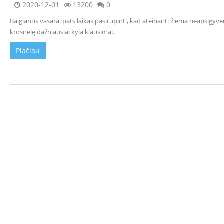
2020-12-01
13200
0
židiniai
Ortakiai
Baigiantis vasarai pats laikas pasirūpinti, kad ateinanti žiema neapsigy
ir
krosnelę dažniausiai kyla klausimai.
įranga
Karšto
Plačiau
oro
ventiliatoriai
Lankstūs
ortakiai
Stačiakampiai
ortakiai
Židiniai
su
vandens
kontūru
Židinių
apdaila
Židinio
grotelės