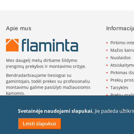
Židinių
stiklai
Karščiui
atsparus
stiklas
Apie mus
Informacij
Stiklas
grindims
Pirkimo int
Mažos kaino
Dūmtraukiai
židiniams
Nuolaidos
Mes daugelį metų dirbame šildymo
Atsiskaitym
įrengimų prekybos ir montavimo srityje.
Krosnelės
Ketaus
Pirkimas iš
Bendradarbiaujame tiesiogiai su
krosnelės
Prekių pris
gamintojais, todėl prekes su profesionaliu
montavimu galime pasiūlyti mažiausiomis
Krosnelės
Taisyklės
kainomis.
su
Prekių grąži
vandens
Plačiau apie Flaminta ›
Privatumo p
kontūru
Slapukų pol
Svetainėje naudojami slapukai.
Jie padeda užtikr
Krosnelės
Rekvizitai
su
Leisti slapukus
Kontaktai
šilumokaičiu