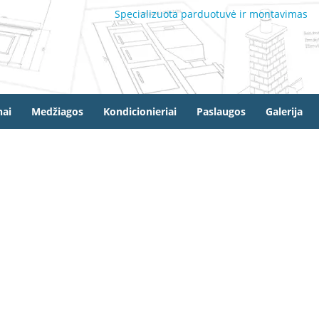
Specializuota parduotuvė ir montavimas
ai
Medžiagos
Kondicionieriai
Paslaugos
Galerija