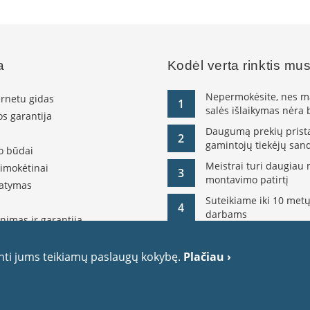
a
Kodėl verta rinktis mu
Nepermokėsite, nes ma
ernetu gidas
1
salės išlaikymas nėra
s garantija
Daugumą prekių pristat
2
gamintojų tiekėjų sand
o būdai
Meistrai turi daugiau 
simokėtinai
3
montavimo patirtį
tatymas
Suteikiame iki 10 metų
4
darbams
nimas ir garantija
olitika
itika
inti jums teikiamų paslaugų kokybę.
Plačiau ›