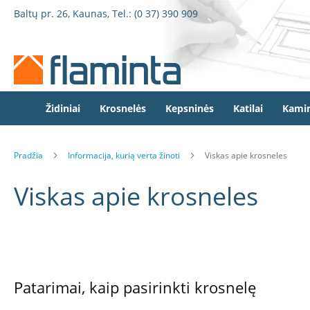
Židiniai
Pereiti
Baltų pr. 26, Kaunas, Tel.:
(0 37) 390 909
Židinio
prie
kapsulės
turinio
Dorako
Dorako
Linea
Defro
Židiniai
Krosnelės
Kepsninės
Katilai
Kamin
Home
Romotop
Pradžia
Informacija, kurią verta žinoti
Viskas apie krosneles
Spartherm
Invicta
Viskas apie krosneles
Seguin
Wanders
Morsø
Bronpi
Heta
Patarimai, kaip pasirinkti krosnelę
Elektriniai