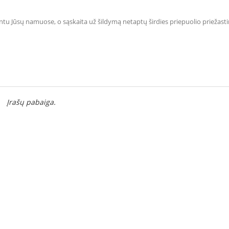
ventu Jūsų namuose, o sąskaita už šildymą netaptų širdies priepuolio priežast
Įrašų pabaiga.