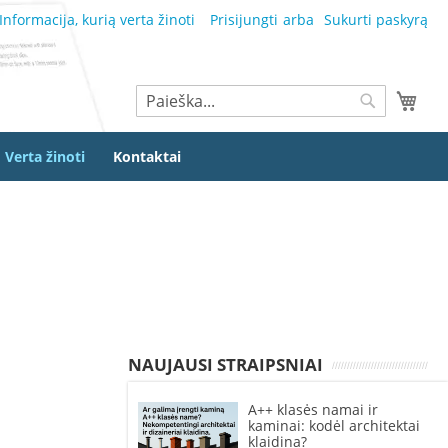
Informacija, kurią verta žinoti
Prisijungti
Sukurti paskyrą
Ieškoti
Mano
Ieškoti
Verta žinoti
Kontaktai
NAUJAUSI STRAIPSNIAI
A++ klasės namai ir
kaminai: kodėl architektai
klaidina?