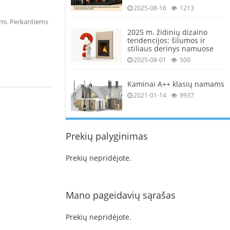
2025-08-16
1213
imi. Perkantiems
2025 m. židinių dizaino
tendencijos: šilumos ir
stiliaus derinys namuose
2025-08-01
500
Kaminai A++ klasių namams
2021-01-14
9937
Prekių palyginimas
Prekių nepridėjote.
Mano pageidavių sąrašas
Prekių nepridėjote.