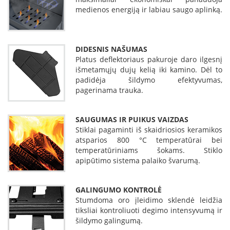
K
medienos energiją ir labiau saugo aplinką.
a
r
š
t
DIDESNIS NAŠUMAS
o
Platus deflektoriaus pakuroje daro ilgesnį
o
išmetamųjų dujų kelią iki kamino. Dėl to
r
padidėja šildymo efektyvumas,
o
pagerinama trauka.
v
e
n
SAUGUMAS IR PUIKUS VAIZDAS
t
Stiklai pagaminti iš skaidriosios keramikos
i
atsparios 800 °C temperatūrai bei
l
temperatūriniams šokams. Stiklo
i
apipūtimo sistema palaiko švarumą.
a
t
o
GALINGUMO KONTROLĖ
r
Stumdoma oro įleidimo sklendė leidžia
i
tiksliai kontroliuoti degimo intensyvumą ir
a
šildymo galingumą.
i