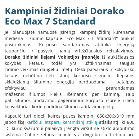
B
Kampiniai židiniai Dorako
r
o
Eco Max 7 Standard
n
p
Jei planuojate namuose įsirengti kampinį židinį kūrenama
i
mediena - židinio kapsulė "Eco Max 7 L Standard" puikus
H
pasirinkimas. Korpuso sandarumas atitinka energiją
e
taupančių ir pasyvių namų griežčiausius reikalavimus.
t
Dorako židiniai liejami Vokietijos įmonėje
iš aukščiausios
a
kokybės ketaus, todėl yra užtikrinamas saugus
židinio veikimas daugeliui metų. Dėka patvaraus ir kokybiško
E
ketaus nebūtina lieti storų korpuso sienelių, liepsnos
l
skleidžiamą šiluminę energiją perduodama į patalpas
e
efektyviau, prarandamas
k
mažesnis šilumos kiekis išeinantis per kaminą. Taip
t
pat šilumos atidavimo pagerinimui korpuso išorėje išlieti
r
konvektoriai, kurie padidina šilumos atidavimo plotą.
i
n
Kapsulė turi didelį kairės pusės kampinį 650x306x319 mm
i
Japonišką
karščiui atsparų keramikinį stiklą
atlaikantį iki 800
a
°C, kurio švarumui palaikyti įrengta viršutinė stiklo apipūtimo
i
sistema. Galinė ketaus sienelė yra dviguba su tretinio oro
ž