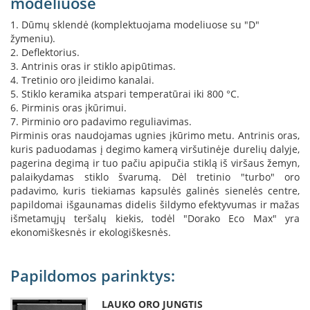
modeliuose
s
u
1. Dūmų sklendė (komplektuojama modeliuose su "D"
v
žymeniu).
a
2. Deflektorius.
n
3. Antrinis oras ir stiklo apipūtimas.
d
4. Tretinio oro įleidimo kanalai.
e
5. Stiklo keramika atspari temperatūrai iki 800 °C.
n
6. Pirminis oras įkūrimui.
s
k
7. Pirminio oro padavimo reguliavimas.
o
Pirminis oras naudojamas ugnies įkūrimo metu. Antrinis oras,
n
kuris paduodamas į degimo kamerą viršutinėje durelių dalyje,
t
pagerina degimą ir tuo pačiu apipučia stiklą iš viršaus žemyn,
ū
palaikydamas stiklo švarumą. Dėl tretinio "turbo" oro
r
padavimo, kuris tiekiamas kapsulės galinės sienelės centre,
u
papildomai išgaunamas didelis šildymo efektyvumas ir mažas
išmetamųjų teršalų kiekis, todėl "Dorako Eco Max" yra
Ž
ekonomiškesnės ir ekologiškesnės.
i
d
i
n
Papildomos parinktys:
i
ų
LAUKO ORO JUNGTIS
a