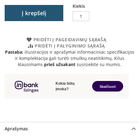
a
Kiekis
Į krepšelį
S
e
g
u
PRIDĖTI Į PAGEIDAVIMŲ SĄRAŠĄ
i
PRIDĖTI Į PALYGINIMO SĄRAŠĄ
n
Pastaba:
iliustracijos ir aprašymai informaciniai; specifikacijos
ir komplektacija gali turėti smulkių neatitikimų. Kilus
W
klausimams
prieš užsakant
susisiekite su mumis.
a
n
d
e
r
s
M
o
r
s
Aprašymas
ø