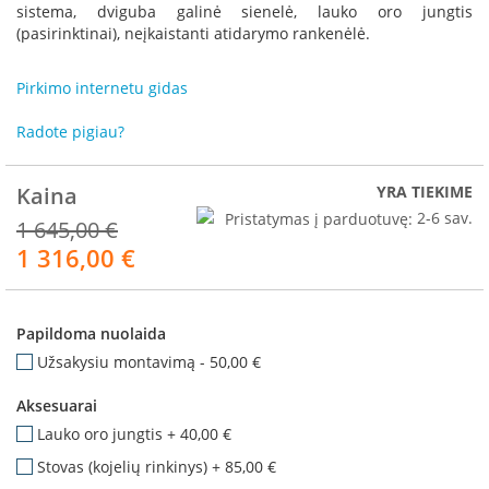
R
sistema, dviguba galinė sienelė, lauko oro jungtis
o
(pasirinktinai), neįkaistanti atidarymo rankenėlė.
m
o
Pirkimo internetu gidas
t
o
p
Radote pigiau?
S
Kaina
YRA TIEKIME
p
a
Pristatymas į parduotuvę:
2-6 sav.
1 645,00 €
r
1 316,00 €
Akcija
t
h
e
r
Papildoma nuolaida
m
Užsakysiu montavimą
-
50,00 €
I
n
Aksesuarai
v
Lauko oro jungtis
+
40,00 €
i
c
Stovas (kojelių rinkinys)
+
85,00 €
t