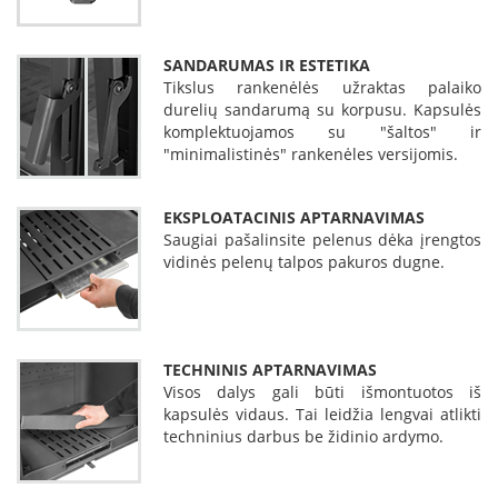
L
a
SANDARUMAS IR ESTETIKA
n
Tikslus rankenėlės užraktas palaiko
k
s
durelių sandarumą su korpusu. Kapsulės
t
komplektuojamos su "šaltos" ir
ū
"minimalistinės" rankenėles versijomis.
s
o
r
EKSPLOATACINIS APTARNAVIMAS
t
Saugiai pašalinsite pelenus dėka įrengtos
a
vidinės pelenų talpos pakuros dugne.
k
i
a
i
TECHNINIS APTARNAVIMAS
S
Visos dalys gali būti išmontuotos iš
t
kapsulės vidaus. Tai leidžia lengvai atlikti
a
techninius darbus be židinio ardymo.
č
i
a