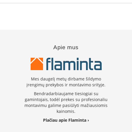
i
d
i
n
i
ų
s
t
i
Apie mus
k
l
a
i
K
Mes daugelį metų dirbame šildymo
a
įrengimų prekybos ir montavimo srityje.
r
š
Bendradarbiaujame tiesiogiai su
č
gamintojais, todėl prekes su profesionaliu
i
montavimu galime pasiūlyti mažiausiomis
u
kainomis.
i
Plačiau apie Flaminta ›
a
t