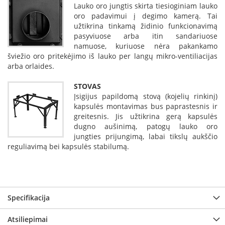
Lauko oro jungtis skirta tiesioginiam lauko
p
oro padavimui į degimo kamerą. Tai
d
užtikrina tinkamą židinio funkcionavimą
a
i
pasyviuose arba itin sandariuose
l
namuose, kuriuose nėra pakankamo
a
šviežio oro pritekėjimo iš lauko per langų mikro-ventiliacijas
arba orlaides.
Ž
i
STOVAS
d
Įsigijus papildomą stovą (kojelių rinkinį)
i
kapsulės montavimas bus paprastesnis ir
n
greitesnis. Jis užtikrina gerą kapsulės
i
dugno aušinimą, patogų lauko oro
o
g
jungties prijungimą, labai tikslų aukščio
r
reguliavimą bei kapsulės stabilumą.
o
t
e
l
ė
Specifikacija
s
Ž
Atsiliepimai