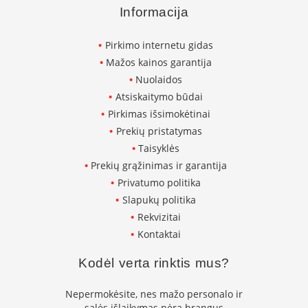
s
Informacija
p
a
r
Pirkimo internetu gidas
u
Mažos kainos garantija
s
s
Nuolaidos
t
Atsiskaitymo būdai
i
Pirkimas išsimokėtinai
k
Prekių pristatymas
l
a
Taisyklės
s
Prekių grąžinimas ir garantija
Privatumo politika
S
t
Slapukų politika
i
Rekvizitai
k
Kontaktai
l
a
Kodėl verta rinktis mus?
s
g
r
Nepermokėsite, nes mažo personalo ir
i
salės išlaikymas nėra brangus