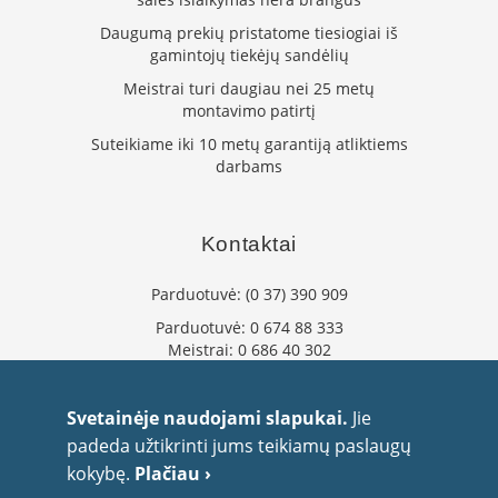
n
d
Daugumą prekių pristatome tiesiogiai iš
i
gamintojų tiekėjų sandėlių
m
Meistrai turi daugiau nei 25 metų
s
montavimo patirtį
D
Suteikiame iki 10 metų garantiją atliktiems
ū
darbams
m
t
r
a
Kontaktai
u
k
Parduotuvė:
(0 37) 390 909
i
a
Parduotuvė:
0 674 88 333
i
Meistrai:
0 686 40 302
ž
i
info@flaminta.lt
d
eparduotuve@flaminta.lt
Svetainėje naudojami slapukai.
Jie
i
n
Baltų pr. 26, Šilainiai
padeda užtikrinti jums teikiamų paslaugų
i
Kaunas, 48193 Lietuva
kokybę.
Plačiau ›
a