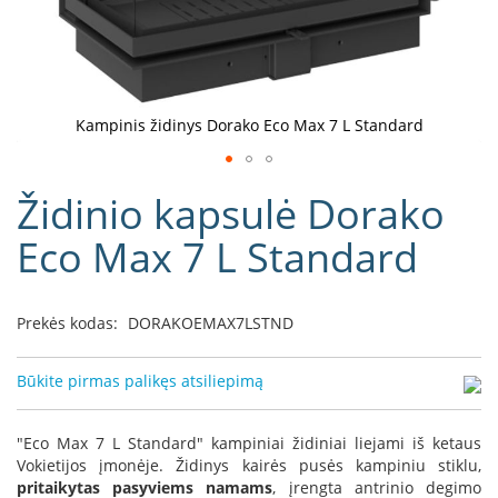
D
o
r
a
k
Kampinis židinys Dorako Eco Max 7 L Standard
o
L
Eiti
i
Židinio kapsulė Dorako
į
n
e
galerijos
Eco Max 7 L Standard
a
paradžią
D
e
Prekės kodas:
DORAKOEMAX7LSTND
f
r
o
Būkite pirmas palikęs atsiliepimą
H
o
m
"Eco Max 7 L Standard" kampiniai židiniai liejami iš ketaus
e
Vokietijos įmonėje. Židinys kairės pusės kampiniu stiklu,
pritaikytas pasyviems namams
, įrengta antrinio degimo