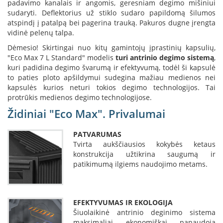
padavimo kanalais ir angomis, geresniam degimo mišiniui
i
d
sudaryti. Deflektorius už stiklo sudaro papildomą šilumos
i
atspindį į patalpą bei pagerina trauką. Pakuros dugne įrengta
n
vidinė pelenų talpa.
i
Dėmesio! Skirtingai nuo kitų gamintojų įprastinių kapsulių,
a
i
"Eco Max 7 L Standard" modelis
turi antrinio degimo sistemą
,
kuri padidina degimo švarumą ir efektyvumą, todėl ši kapsulė
O
to paties ploto apšildymui sudegina mažiau medienos nei
r
kapsulės kurios neturi tokios degimo technologijos. Tai
t
protrūkis medienos degimo technologijose.
a
Židiniai "Eco Max". Privalumai
k
i
a
PATVARUMAS
i
Tvirta aukščiausios kokybės ketaus
i
konstrukcija užtikrina saugumą ir
r
patikimumą ilgiems naudojimo metams.
į
r
a
n
g
EFEKTYVUMAS IR EKOLOGIJA
a
Šiuolaikinė antrinio deginimo sistema
maksimaliai ekonomiškai panaudoja