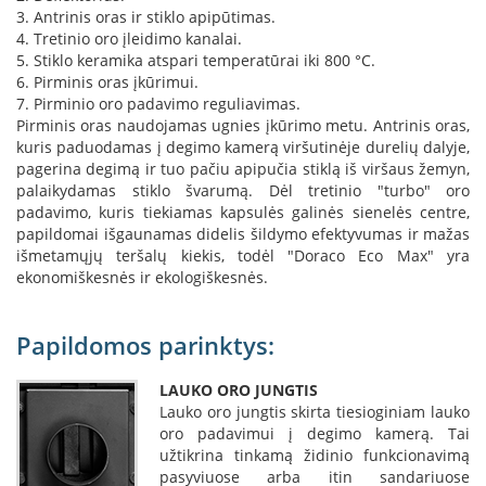
s
3. Antrinis oras ir stiklo apipūtimas.
u
4. Tretinio oro įleidimo kanalai.
v
5. Stiklo keramika atspari temperatūrai iki 800 °C.
a
6. Pirminis oras įkūrimui.
n
7. Pirminio oro padavimo reguliavimas.
d
Pirminis oras naudojamas ugnies įkūrimo metu. Antrinis oras,
e
kuris paduodamas į degimo kamerą viršutinėje durelių dalyje,
n
pagerina degimą ir tuo pačiu apipučia stiklą iš viršaus žemyn,
s
k
palaikydamas stiklo švarumą. Dėl tretinio "turbo" oro
o
padavimo, kuris tiekiamas kapsulės galinės sienelės centre,
n
papildomai išgaunamas didelis šildymo efektyvumas ir mažas
t
išmetamųjų teršalų kiekis, todėl "Doraco Eco Max" yra
ū
ekonomiškesnės ir ekologiškesnės.
r
u
Papildomos parinktys:
Ž
i
d
LAUKO ORO JUNGTIS
i
Lauko oro jungtis skirta tiesioginiam lauko
n
oro padavimui į degimo kamerą. Tai
i
užtikrina tinkamą židinio funkcionavimą
ų
pasyviuose arba itin sandariuose
a