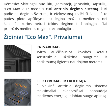
i
Dėmesio! Skirtingai nuo kitų gamintojų įprastinių kapsulių,
d
"Eco Max 7 L" modelis
turi antrinio degimo sistemą
, kuri
i
padidina degimo švarumą ir efektyvumą, todėl ši kapsulė to
n
paties ploto apšildymui sudegina mažiau medienos nei
i
kapsulės kurios neturi tokios degimo technologijos. Tai
a
i
protrūkis medienos degimo technologijose.
Židiniai "Eco Max". Privalumai
O
r
t
PATVARUMAS
a
Tvirta aukščiausios kokybės ketaus
k
konstrukcija užtikrina saugumą ir
i
patikimumą ilgiems naudojimo metams.
a
i
i
r
EFEKTYVUMAS IR EKOLOGIJA
į
Šiuolaikinė antrinio deginimo sistema
r
maksimaliai ekonomiškai panaudoja
a
n
medienos energiją ir labiau saugo aplinką.
g
a