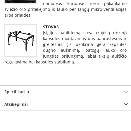
namuose, kuriuose nėra pakankamo
p
šviežio oro pritekėjimo iš lauko per langų mikro-ventiliacijas
d
arba orlaides.
a
i
l
STOVAS
a
Įsigijus papildomą stovą (kojelių rinkinį)
kapsulės montavimas bus paprastesnis ir
Ž
greitesnis. Jis užtikrina gerą kapsulės
i
dugno aušinimą, patogų lauko oro
d
jungties prijungimą, labai tikslų aukščio
i
reguliavimą bei kapsulės stabilumą.
n
i
o
g
r
o
Specifikacija
t
e
Atsiliepimai
l
ė
s
Ž