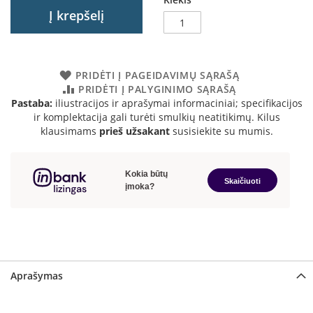
a
Į krepšelį
S
e
g
PRIDĖTI Į PAGEIDAVIMŲ SĄRAŠĄ
u
PRIDĖTI Į PALYGINIMO SĄRAŠĄ
i
Pastaba:
iliustracijos ir aprašymai informaciniai; specifikacijos
n
ir komplektacija gali turėti smulkių neatitikimų. Kilus
klausimams
prieš užsakant
susisiekite su mumis.
W
a
n
d
e
r
s
M
o
r
Aprašymas
s
ø