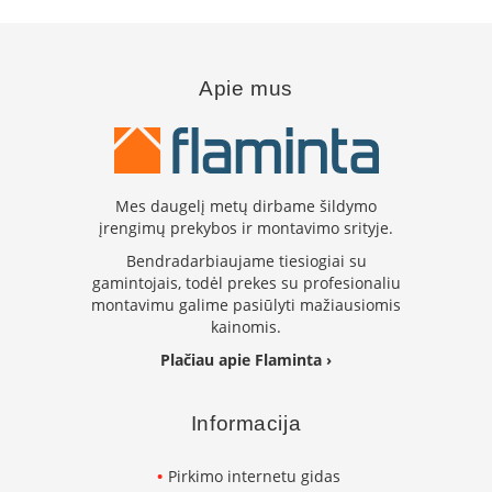
i
d
i
n
i
Apie mus
ų
s
t
i
k
l
Mes daugelį metų dirbame šildymo
a
įrengimų prekybos ir montavimo srityje.
i
Bendradarbiaujame tiesiogiai su
gamintojais, todėl prekes su profesionaliu
K
montavimu galime pasiūlyti mažiausiomis
a
r
kainomis.
š
Plačiau apie Flaminta ›
č
i
u
Informacija
i
a
t
Pirkimo internetu gidas