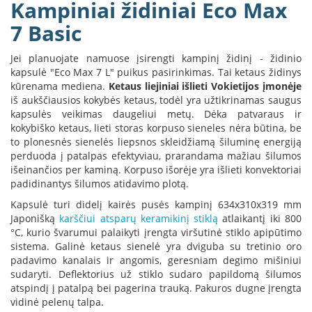
Kampiniai židiniai Eco Max
B
r
7 Basic
o
n
Jei planuojate namuose įsirengti kampinį židinį - židinio
p
kapsulė "Eco Max 7 L" puikus pasirinkimas. Tai ketaus židinys
i
kūrenama mediena.
Ketaus liejiniai išlieti Vokietijos įmonėje
H
iš aukščiausios kokybės ketaus, todėl yra užtikrinamas saugus
e
kapsulės veikimas daugeliui metų. Dėka patvaraus ir
t
kokybiško ketaus, lieti storas korpuso sieneles nėra būtina, be
a
to plonesnės sienelės liepsnos skleidžiamą šiluminę energiją
perduoda į patalpas efektyviau, prarandama mažiau šilumos
E
išeinančios per kaminą. Korpuso išorėje yra išlieti konvektoriai
l
padidinantys šilumos atidavimo plotą.
e
k
Kapsulė turi didelį kairės pusės kampinį 634x310x319 mm
t
Japonišką
karščiui atsparų keramikinį stiklą
atlaikantį iki 800
r
°C, kurio švarumui palaikyti įrengta viršutinė stiklo apipūtimo
i
sistema. Galinė ketaus sienelė yra dviguba su tretinio oro
n
padavimo kanalais ir angomis, geresniam degimo mišiniui
i
sudaryti. Deflektorius už stiklo sudaro papildomą šilumos
a
atspindį į patalpą bei pagerina trauką. Pakuros dugne įrengta
i
vidinė pelenų talpa.
ž