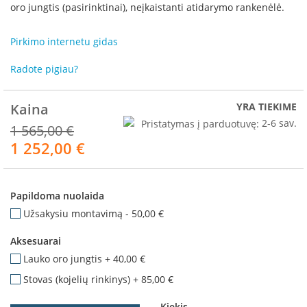
R
oro jungtis (pasirinktinai), neįkaistanti atidarymo rankenėlė.
o
m
Pirkimo internetu gidas
o
t
Radote pigiau?
o
p
Kaina
YRA TIEKIME
S
p
Pristatymas į parduotuvę:
2-6 sav.
1 565,00 €
a
1 252,00 €
Akcija
r
t
h
e
Papildoma nuolaida
r
m
Užsakysiu montavimą
-
50,00 €
I
Aksesuarai
n
Lauko oro jungtis
+
40,00 €
v
i
Stovas (kojelių rinkinys)
+
85,00 €
c
t
Kiekis