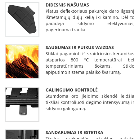
K
DIDESNIS NAŠUMAS
a
Platus deflektoriaus pakuroje daro ilgesnį
r
išmetamųjų dujų kelią iki kamino. Dėl to
š
padidėja šildymo efektyvumas,
t
pagerinama trauka.
o
o
r
SAUGUMAS IR PUIKUS VAIZDAS
o
Stiklai pagaminti iš skaidriosios keramikos
v
atsparios 800 °C temperatūrai bei
e
temperatūriniams šokams. Stiklo
n
apipūtimo sistema palaiko švarumą.
t
i
l
GALINGUMO KONTROLĖ
i
Stumdoma oro įleidimo sklendė leidžia
a
tiksliai kontroliuoti degimo intensyvumą ir
t
šildymo galingumą.
o
r
i
a
SANDARUMAS IR ESTETIKA
i
Tikslus rankenėlės užraktas palaiko