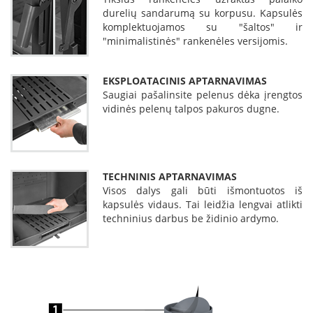
durelių sandarumą su korpusu. Kapsulės
L
komplektuojamos su "šaltos" ir
a
"minimalistinės" rankenėles versijomis.
n
k
s
EKSPLOATACINIS APTARNAVIMAS
t
Saugiai pašalinsite pelenus dėka įrengtos
ū
s
vidinės pelenų talpos pakuros dugne.
o
r
t
a
k
TECHNINIS APTARNAVIMAS
i
Visos dalys gali būti išmontuotos iš
a
kapsulės vidaus. Tai leidžia lengvai atlikti
i
techninius darbus be židinio ardymo.
S
t
a
č
i
a