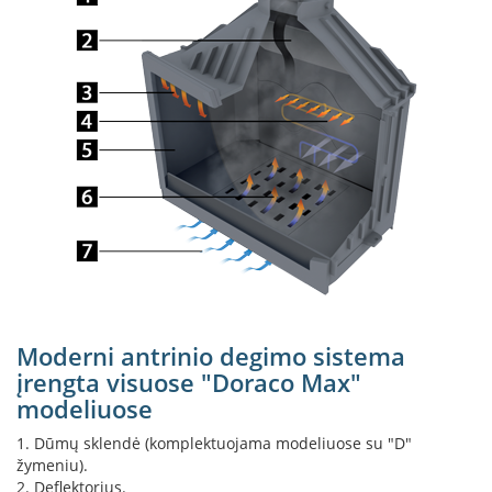
k
a
m
p
i
a
i
o
r
t
a
k
i
a
i
Ž
Moderni antrinio degimo sistema
i
įrengta visuose "Doraco Max"
d
modeliuose
i
n
1. Dūmų sklendė (komplektuojama modeliuose su "D"
i
žymeniu).
a
i
2. Deflektorius.