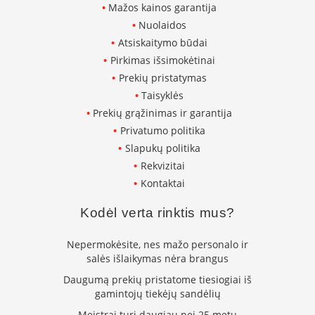
s
Mažos kainos garantija
p
Nuolaidos
a
r
Atsiskaitymo būdai
u
Pirkimas išsimokėtinai
s
Prekių pristatymas
s
t
Taisyklės
i
Prekių grąžinimas ir garantija
k
Privatumo politika
l
a
Slapukų politika
s
Rekvizitai
Kontaktai
S
t
Kodėl verta rinktis mus?
i
k
l
Nepermokėsite, nes mažo personalo ir
a
salės išlaikymas nėra brangus
s
Daugumą prekių pristatome tiesiogiai iš
g
gamintojų tiekėjų sandėlių
r
i
Meistrai turi daugiau nei 25 metų