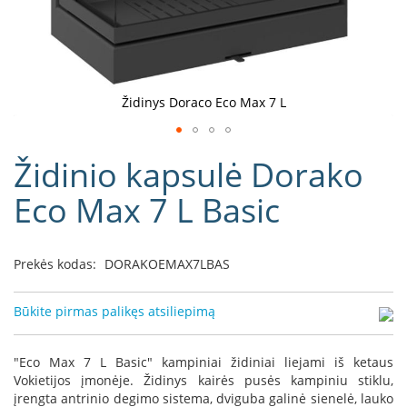
D
o
r
a
k
Židinys Doraco Eco Max 7 L
o
L
Eiti
i
Židinio kapsulė Dorako
į
n
e
galerijos
Eco Max 7 L Basic
a
paradžią
D
e
Prekės kodas:
DORAKOEMAX7LBAS
f
r
o
Būkite pirmas palikęs atsiliepimą
H
o
m
"Eco Max 7 L Basic" kampiniai židiniai liejami iš ketaus
e
Vokietijos įmonėje. Židinys kairės pusės kampiniu stiklu,
įrengta antrinio degimo sistema, dviguba galinė sienelė, lauko