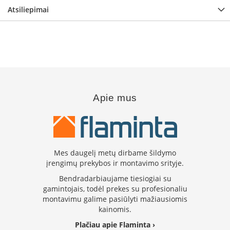
i
Atsiliepimai
d
i
n
i
ų
s
t
i
k
l
Apie mus
a
i
K
a
r
Mes daugelį metų dirbame šildymo
š
įrengimų prekybos ir montavimo srityje.
č
Bendradarbiaujame tiesiogiai su
i
gamintojais, todėl prekes su profesionaliu
u
montavimu galime pasiūlyti mažiausiomis
i
kainomis.
a
t
Plačiau apie Flaminta ›