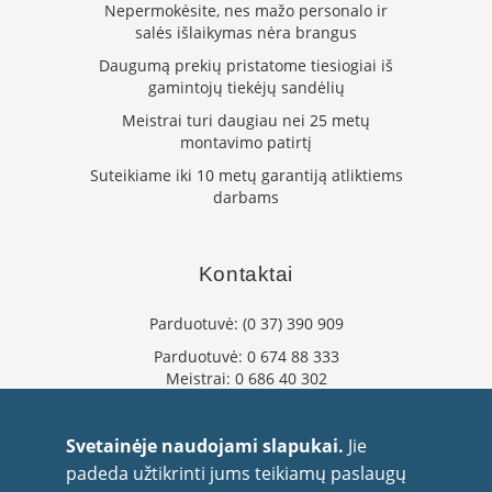
Nepermokėsite, nes mažo personalo ir
n
d
salės išlaikymas nėra brangus
i
Daugumą prekių pristatome tiesiogiai iš
m
gamintojų tiekėjų sandėlių
s
Meistrai turi daugiau nei 25 metų
D
montavimo patirtį
ū
Suteikiame iki 10 metų garantiją atliktiems
m
t
darbams
r
a
u
Kontaktai
k
i
a
Parduotuvė:
(0 37) 390 909
i
ž
Parduotuvė:
0 674 88 333
i
Meistrai:
0 686 40 302
d
info@flaminta.lt
i
n
eparduotuve@flaminta.lt
Svetainėje naudojami slapukai.
Jie
i
Baltų pr. 26, Šilainiai
padeda užtikrinti jums teikiamų paslaugų
a
Kaunas, 48193 Lietuva