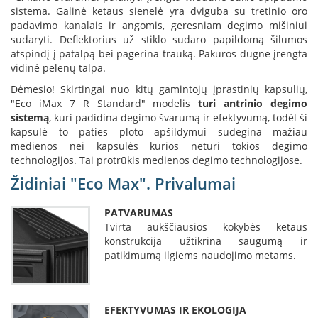
i
sistema. Galinė ketaus sienelė yra dviguba su tretinio oro
d
padavimo kanalais ir angomis, geresniam degimo mišiniui
i
sudaryti. Deflektorius už stiklo sudaro papildomą šilumos
n
atspindį į patalpą bei pagerina trauką. Pakuros dugne įrengta
i
vidinė pelenų talpa.
a
i
Dėmesio! Skirtingai nuo kitų gamintojų įprastinių kapsulių,
"Eco iMax 7 R Standard" modelis
turi antrinio degimo
O
sistemą
, kuri padidina degimo švarumą ir efektyvumą, todėl ši
r
kapsulė to paties ploto apšildymui sudegina mažiau
t
medienos nei kapsulės kurios neturi tokios degimo
a
k
technologijos. Tai protrūkis medienos degimo technologijose.
i
Židiniai "Eco Max". Privalumai
a
i
i
PATVARUMAS
r
Tvirta aukščiausios kokybės ketaus
į
konstrukcija užtikrina saugumą ir
r
patikimumą ilgiems naudojimo metams.
a
n
g
a
EFEKTYVUMAS IR EKOLOGIJA