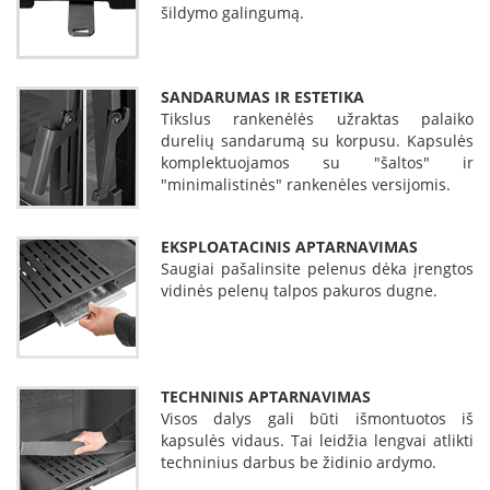
šildymo galingumą.
L
a
n
k
SANDARUMAS IR ESTETIKA
s
Tikslus rankenėlės užraktas palaiko
t
durelių sandarumą su korpusu. Kapsulės
ū
komplektuojamos su "šaltos" ir
s
"minimalistinės" rankenėles versijomis.
o
r
t
EKSPLOATACINIS APTARNAVIMAS
a
Saugiai pašalinsite pelenus dėka įrengtos
k
vidinės pelenų talpos pakuros dugne.
i
a
i
S
TECHNINIS APTARNAVIMAS
t
Visos dalys gali būti išmontuotos iš
a
kapsulės vidaus. Tai leidžia lengvai atlikti
č
i
techninius darbus be židinio ardymo.
a