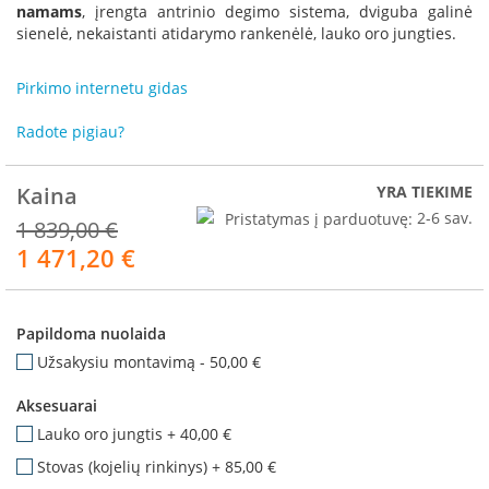
R
namams
, įrengta antrinio degimo sistema, dviguba galinė
o
sienelė, nekaistanti atidarymo rankenėlė, lauko oro jungties.
m
o
Pirkimo internetu gidas
t
o
p
Radote pigiau?
S
Kaina
YRA TIEKIME
p
a
Pristatymas į parduotuvę:
2-6 sav.
1 839,00 €
r
1 471,20 €
Akcija
t
h
e
r
Papildoma nuolaida
m
Užsakysiu montavimą
-
50,00 €
I
n
Aksesuarai
v
Lauko oro jungtis
+
40,00 €
i
c
Stovas (kojelių rinkinys)
+
85,00 €
t