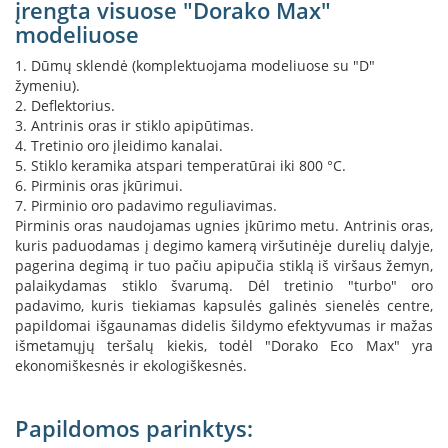
įrengta visuose "Dorako Max"
s
modeliuose
u
v
1. Dūmų sklendė (komplektuojama modeliuose su "D"
a
n
žymeniu).
d
2. Deflektorius.
e
3. Antrinis oras ir stiklo apipūtimas.
n
4. Tretinio oro įleidimo kanalai.
s
5. Stiklo keramika atspari temperatūrai iki 800 °C.
k
6. Pirminis oras įkūrimui.
o
7. Pirminio oro padavimo reguliavimas.
n
Pirminis oras naudojamas ugnies įkūrimo metu. Antrinis oras,
t
kuris paduodamas į degimo kamerą viršutinėje durelių dalyje,
ū
r
pagerina degimą ir tuo pačiu apipučia stiklą iš viršaus žemyn,
u
palaikydamas stiklo švarumą. Dėl tretinio "turbo" oro
padavimo, kuris tiekiamas kapsulės galinės sienelės centre,
Ž
papildomai išgaunamas didelis šildymo efektyvumas ir mažas
i
išmetamųjų teršalų kiekis, todėl "Dorako Eco Max" yra
d
ekonomiškesnės ir ekologiškesnės.
i
n
i
Papildomos parinktys:
ų
a