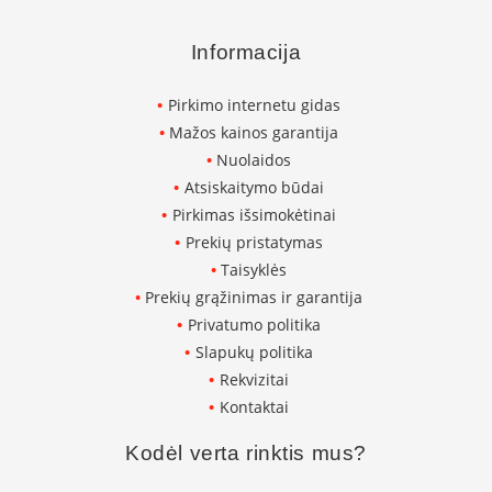
s
p
a
Informacija
r
u
Pirkimo internetu gidas
s
s
Mažos kainos garantija
t
Nuolaidos
i
Atsiskaitymo būdai
k
l
Pirkimas išsimokėtinai
a
Prekių pristatymas
s
Taisyklės
S
Prekių grąžinimas ir garantija
t
Privatumo politika
i
Slapukų politika
k
l
Rekvizitai
a
Kontaktai
s
g
Kodėl verta rinktis mus?
r
i