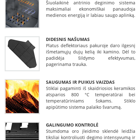
Šiuolaikinė antrinio deginimo sistema
K
maksimaliai ekonomiškai panaudoja
a
medienos energiją ir labiau saugo aplinką.
r
š
t
o
DIDESNIS NAŠUMAS
o
Platus deflektoriaus pakuroje daro ilgesnį
r
o
išmetamųjų dujų kelią iki kamino. Dėl to
v
padidėja šildymo efektyvumas,
e
pagerinama trauka.
n
t
i
SAUGUMAS IR PUIKUS VAIZDAS
l
Stiklai pagaminti iš skaidriosios keramikos
i
atsparios 800 °C temperatūrai bei
a
temperatūriniams šokams. Stiklo
t
apipūtimo sistema palaiko švarumą.
o
r
i
GALINGUMO KONTROLĖ
a
Stumdoma oro įleidimo sklendė leidžia
i
tiksliai kontroliuoti degimo intensyvumą ir