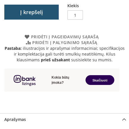
a
Kiekis
Į krepšelį
S
e
g
u
PRIDĖTI Į PAGEIDAVIMŲ SĄRAŠĄ
i
PRIDĖTI Į PALYGINIMO SĄRAŠĄ
n
Pastaba:
iliustracijos ir aprašymai informaciniai; specifikacijos
ir komplektacija gali turėti smulkių neatitikimų. Kilus
W
klausimams
prieš užsakant
susisiekite su mumis.
a
n
d
e
r
s
M
o
r
s
Aprašymas
ø