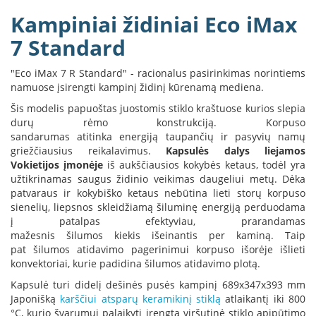
B
Kampiniai židiniai Eco iMax
r
o
7 Standard
n
p
"Eco iMax 7 R Standard" - racionalus pasirinkimas norintiems
i
namuose įsirengti kampinį židinį kūrenamą mediena.
H
Šis modelis papuoštas juostomis stiklo kraštuose kurios slepia
e
durų rėmo konstrukciją. Korpuso
t
sandarumas atitinka energiją taupančių ir pasyvių namų
a
griežčiausius reikalavimus.
Kapsulės dalys liejamos
Vokietijos įmonėje
iš aukščiausios kokybės ketaus, todėl yra
E
užtikrinamas saugus židinio veikimas daugeliui metų. Dėka
l
patvaraus ir kokybiško ketaus nebūtina lieti storų korpuso
e
k
sienelių, liepsnos skleidžiamą šiluminę energiją perduodama
t
į patalpas efektyviau, prarandamas
r
mažesnis šilumos kiekis išeinantis per kaminą. Taip
i
pat šilumos atidavimo pagerinimui korpuso išorėje išlieti
n
konvektoriai, kurie padidina šilumos atidavimo plotą.
i
a
Kapsulė turi didelį dešinės pusės kampinį 689x347x393 mm
i
Japonišką
karščiui atsparų keramikinį stiklą
atlaikantį iki 800
ž
°C, kurio švarumui palaikyti įrengta viršutinė stiklo apipūtimo