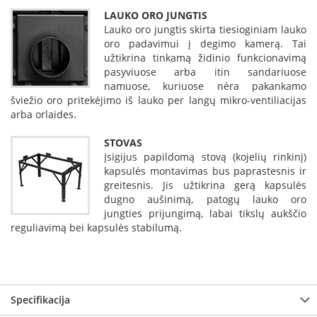
p
LAUKO ORO JUNGTIS
d
Lauko oro jungtis skirta tiesioginiam lauko
a
oro padavimui į degimo kamerą. Tai
i
užtikrina tinkamą židinio funkcionavimą
l
pasyviuose arba itin sandariuose
a
namuose, kuriuose nėra pakankamo
šviežio oro pritekėjimo iš lauko per langų mikro-ventiliacijas
Ž
arba orlaides.
i
d
i
STOVAS
n
Įsigijus papildomą stovą (kojelių rinkinį)
i
kapsulės montavimas bus paprastesnis ir
o
greitesnis. Jis užtikrina gerą kapsulės
g
dugno aušinimą, patogų lauko oro
r
jungties prijungimą, labai tikslų aukščio
o
reguliavimą bei kapsulės stabilumą.
t
e
l
ė
s
Specifikacija
Ž