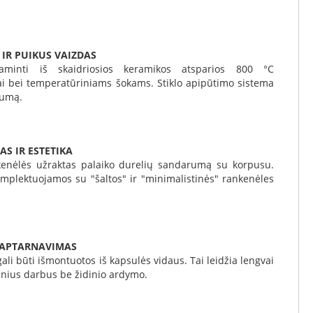
IR PUIKUS VAIZDAS
gaminti iš skaidriosios keramikos atsparios 800 °C
i bei temperatūriniams šokams. Stiklo apipūtimo sistema
rumą.
S IR ESTETIKA
kenėlės užraktas palaiko durelių sandarumą su korpusu.
mplektuojamos su "šaltos" ir "minimalistinės" rankenėles
 APTARNAVIMAS
gali būti išmontuotos iš kapsulės vidaus. Tai leidžia lengvai
ninius darbus be židinio ardymo.