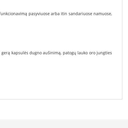
io funkcionavimą pasyviuose arba itin sandariuose namuose,
ina gerą kapsulės dugno aušinimą, patogų lauko oro jungties