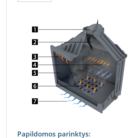
Konekt
Ventiliaciniai
blokeliai
Kaminų
įdėklai
Įdėklai
ovalūs
Įdėklai
apvalūs
Dūmtraukio
vamzdžiai
Kamino
traukos
gerinimas
Kamino
traukos
ventiliatoriai
Kamino
Papildomos parinktys:
traukos