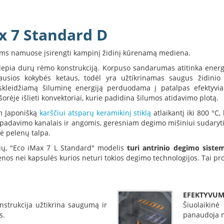
ax 7 Standard D
iems namuose įsirengti kampinį židinį kūrenamą mediena.
slepia durų rėmo konstrukciją. Korpuso sandarumas atitinka energ
ausios kokybės ketaus, todėl yra užtikrinamas saugus židinio
s skleidžiamą šiluminę energiją perduodama į patalpas efektyvi
rėje išlieti konvektoriai, kurie padidina šilumos atidavimo plotą.
m Japonišką
karščiui atsparų keramikinį stiklą
atlaikantį iki 800 °C,
o padavimo kanalais ir angomis, geresniam degimo mišiniui sudaryti
ė pelenų talpa.
lių, "Eco iMax 7 L Standard" modelis
turi antrinio degimo siste
nos nei kapsulės kurios neturi tokios degimo technologijos. Tai p
EFEKTYVUM
nstrukcija užtikrina saugumą ir
Šiuolaikin
s.
panaudoja m