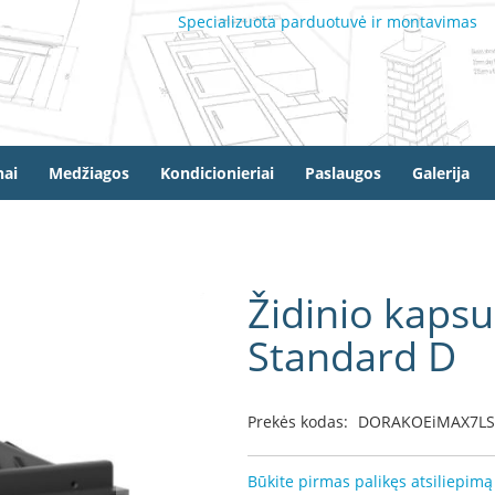
Specializuota parduotuvė ir montavimas
ai
Medžiagos
Kondicionieriai
Paslaugos
Galerija
Židinio kapsu
Standard D
Prekės kodas:
DORAKOEiMAX7L
Būkite pirmas palikęs atsiliepimą