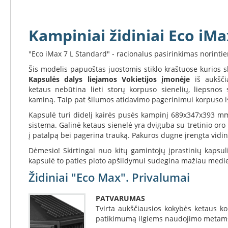
Koklinės
krosnelės
Maisto
Kampiniai židiniai Eco iM
ruošimo
krosnelės
"Eco iMax 7 L Standard" - racionalus pasirinkimas norint
Pakabinamos
Šis modelis papuoštas juostomis stiklo kraštuose kurios 
krosnelės
Kapsulės dalys liejamos Vokietijos įmonėje
iš aukšči
Granulinės
ketaus nebūtina lieti storų korpuso sienelių, liepsno
krosnelės
kaminą. Taip pat šilumos atidavimo pagerinimui korpuso išo
Stiklai
Kapsulė turi didelį kairės pusės kampinį 689x347x393 m
po
sistema. Galinė ketaus sienelė yra dviguba su tretinio or
krosnele
į patalpą bei pagerina trauką. Pakuros dugne įrengta vidin
Krosnelių
Dėmesio! Skirtingai nuo kitų gamintojų įprastinių kapsu
pajungimo
kapsulė to paties ploto apšildymui sudegina mažiau medie
vamzdžiai
Židiniai "Eco Max". Privalumai
Krosnelių
gamintojai
PATVARUMAS
Morsø
Tvirta aukščiausios kokybės ketaus ko
patikimumą ilgiems naudojimo metam
Romotop