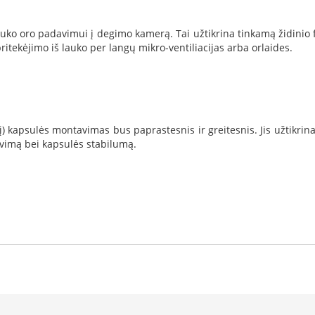
 lauko oro padavimui į degimo kamerą. Tai užtikrina tinkamą židin
itekėjimo iš lauko per langų mikro-ventiliacijas arba orlaides.
inį) kapsulės montavimas bus paprastesnis ir greitesnis. Jis užtikr
iavimą bei kapsulės stabilumą.