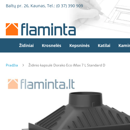
Židiniai
Pereiti
Baltų pr. 26, Kaunas, Tel.:
(0 37) 390 909
Židinio
prie
kapsulės
turinio
Dorako
Dorako
Linea
Defro
Židiniai
Krosnelės
Kepsninės
Katilai
Kamin
Home
Romotop
Pradžia
Židinio kapsulė Dorako Eco iMax 7 L Standard D
Spartherm
Invicta
Eiti
Seguin
į
galerijos
Wanders
pabaigą
Morsø
Bronpi
Heta
Elektriniai