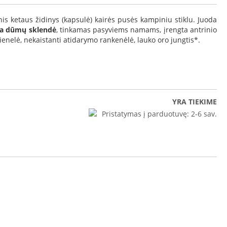
nis ketaus židinys (kapsulė) kairės pusės kampiniu stiklu. Juoda
a dūmų sklendė
, tinkamas pasyviems namams, įrengta antrinio
enelė, nekaistanti atidarymo rankenėlė, lauko oro jungtis*.
YRA TIEKIME
Pristatymas į parduotuvę:
2-6 sav.
nys Eco iMax 7 L Standard D