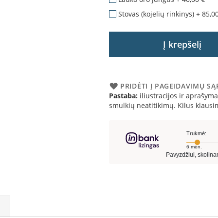
Stovas (kojelių rinkinys)
+
85,0
Į krepšelį
PRIDĖTI Į PAGEIDAVIMŲ S
Pastaba:
iliustracijos ir aprašymai
smulkių neatitikimų. Kilus klau