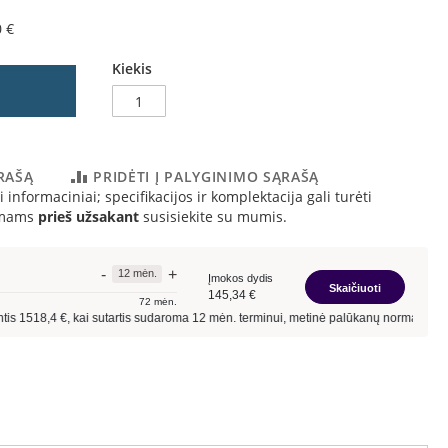
0 €
Kiekis
ĄRAŠĄ
PRIDĖTI Į PALYGINIMO SĄRAŠĄ
 informaciniai; specifikacijos ir komplektacija gali turėti
simams
prieš užsakant
susisiekite su mumis.