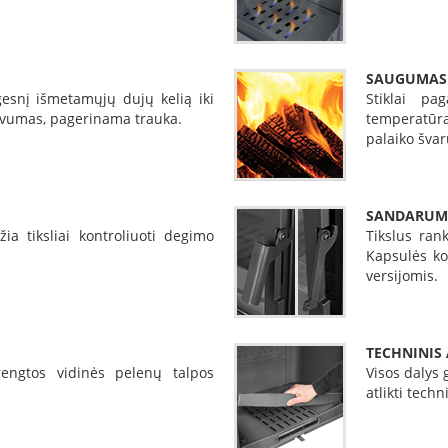
SAUGUMAS 
gesnį išmetamųjų dujų kelią iki
Stiklai pa
yvumas, pagerinama trauka.
temperatūra
palaiko šva
SANDARUMA
a tiksliai kontroliuoti degimo
Tikslus ran
Kapsulės ko
versijomis.
TECHNINIS
rengtos vidinės pelenų talpos
Visos dalys 
atlikti tech