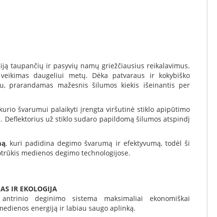
iją taupančių ir pasyvių namų griežčiausius reikalavimus.
 veikimas daugeliui metų. Dėka patvaraus ir kokybiško
au, prarandamas mažesnis šilumos kiekis išeinantis per
 kurio švarumui palaikyti įrengta viršutinė stiklo apipūtimo
. Deflektorius už stiklo sudaro papildomą šilumos atspindį
mą
, kuri padidina degimo švarumą ir efektyvumą, todėl ši
rotrūkis medienos degimo technologijose.
AS IR EKOLOGIJA
ė antrinio deginimo sistema maksimaliai ekonomiškai
edienos energiją ir labiau saugo aplinką.