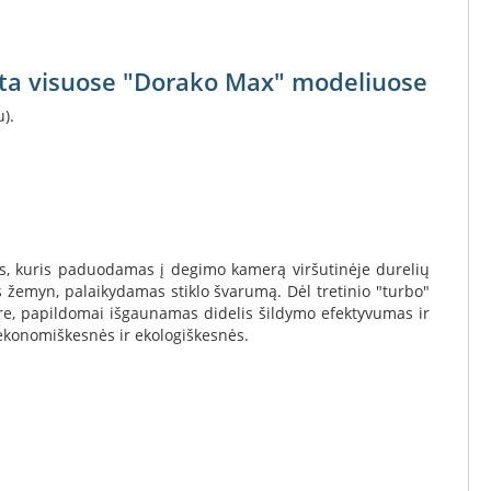
gta visuose "Dorako Max" modeliuose
).
s, kuris paduodamas į degimo kamerą viršutinėje durelių
us žemyn, palaikydamas stiklo švarumą. Dėl tretinio "turbo"
tre, papildomai išgaunamas didelis šildymo efektyvumas ir
ekonomiškesnės ir ekologiškesnės.