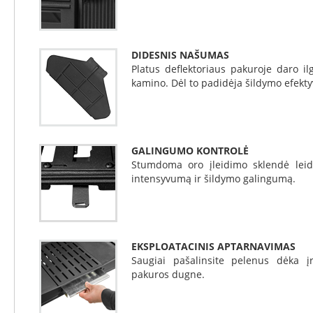
Invicta
DRU
Thorma
DIDESNIS NAŠUMAS
Platus deflektoriaus pakuroje daro il
Astra
kamino. Dėl to padidėja šildymo efekt
Kepsninės
Morsø
Morsø
kepsninių
GALINGUMO KONTROLĖ
priedai
Stumdoma oro įleidimo sklendė leidži
intensyvumą ir šildymo galingumą.
Katilai
Dujiniai
katilai
Motan
Kaminai
EKSPLOATACINIS APTARNAVIMAS
Kaminų
Saugiai pašalinsite pelenus dėka į
sistemos
pakuros dugne.
Perfect
Niko