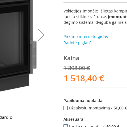
Vokietijos įmonėje išlietas kampi
juosta stiklo kraštuose,
įmontuot
degimo sistema, dviguba galinė si
Pirkimo internetu gidas
Radote pigiau?
Kaina
1 898,00 €
1 518,40 €
Akcija
Papildoma nuolaida
Užsakysiu montavimą
-
50,00 €
ndard D
Kampinis židi
Aksesuarai
Lauko oro jungtis
+
40,00 €