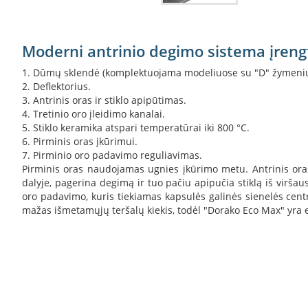
Moderni antrinio degimo sistema įren
1. Dūmų sklendė (komplektuojama modeliuose su "D" žymeniu
2. Deflektorius.
3. Antrinis oras ir stiklo apipūtimas.
4. Tretinio oro įleidimo kanalai.
5. Stiklo keramika atspari temperatūrai iki 800 °C.
6. Pirminis oras įkūrimui.
7. Pirminio oro padavimo reguliavimas.
Pirminis oras naudojamas ugnies įkūrimo metu. Antrinis ora
dalyje, pagerina degimą ir tuo pačiu apipučia stiklą iš virša
oro padavimo, kuris tiekiamas kapsulės galinės sienelės cen
mažas išmetamųjų teršalų kiekis, todėl "Dorako Eco Max" yra 