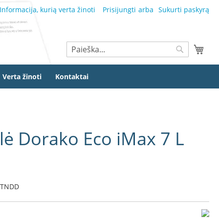
Informacija, kurią verta žinoti
Prisijungti
Sukurti paskyrą
Ieškoti
Mano
Ieškoti
Verta žinoti
Kontaktai
lė Dorako Eco iMax 7 L
STNDD