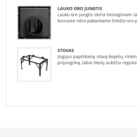
reguliatoriai
LAUKO ORO JUNGTIS
Kaminų
Lauko oro jungtis skirta tiesioginiam
valymo
kuriuose nėra pakankamo šviežio oro pr
priemonės
Medžiagos
Karščiui
atsparios
STOVAS
plokštės
Įsigijus papildomą stovą (kojelių rink
Plokščių
prijungimą, labai tikslų aukščio regul
priedai
Karščiui
atsparūs
klijai
Karščiui
atsparūs
dažai
Karščiui
atsparus
stiklas