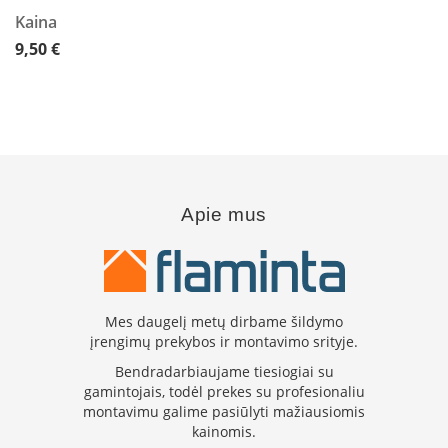
K
Kaina
a
9,50 €
r
š
t
o
o
r
o
v
e
Apie mus
n
t
i
l
i
a
Mes daugelį metų dirbame šildymo
t
įrengimų prekybos ir montavimo srityje.
o
Bendradarbiaujame tiesiogiai su
r
gamintojais, todėl prekes su profesionaliu
i
montavimu galime pasiūlyti mažiausiomis
a
i
kainomis.