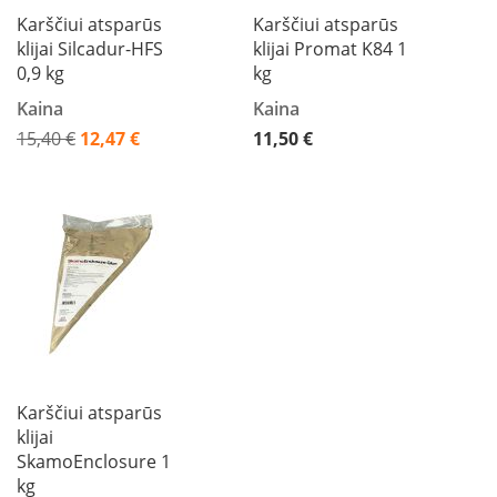
i
Karščiui atsparūs
Karščiui atsparūs
d
i
klijai Silcadur-HFS
klijai Promat K84 1
n
0,9 kg
kg
i
a
Kaina
Kaina
i
15,40 €
12,47 €
11,50 €
Akcija
O
r
t
a
k
i
a
i
i
r
į
r
a
Karščiui atsparūs
n
klijai
g
SkamoEnclosure 1
a
kg