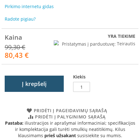
R
Pirkimo internetu gidas
o
m
Radote pigiau?
o
t
o
Kaina
YRA TIEKIME
p
Pristatymas į parduotuvę:
Teirautis
99,30 €
S
80,43 €
Akcija
p
a
r
t
Kiekis
h
Į krepšelį
e
r
m
I
PRIDĖTI Į PAGEIDAVIMŲ SĄRAŠĄ
n
PRIDĖTI Į PALYGINIMO SĄRAŠĄ
v
Pastaba:
iliustracijos ir aprašymai informaciniai; specifikacijos
i
ir komplektacija gali turėti smulkių neatitikimų. Kilus
c
klausimams
prieš užsakant
susisiekite su mumis.
t