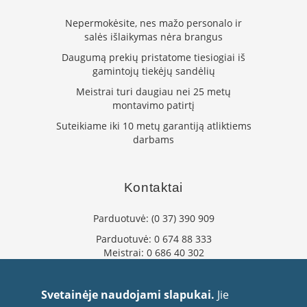
k
a
Nepermokėsite, nes mažo personalo ir
m
salės išlaikymas nėra brangus
p
Daugumą prekių pristatome tiesiogiai iš
i
gamintojų tiekėjų sandėlių
a
i
Meistrai turi daugiau nei 25 metų
o
montavimo patirtį
r
t
Suteikiame iki 10 metų garantiją atliktiems
a
darbams
k
i
a
Kontaktai
i
Ž
Parduotuvė:
(0 37) 390 909
i
Parduotuvė:
0 674 88 333
d
Meistrai:
0 686 40 302
i
n
info@flaminta.lt
i
eparduotuve@flaminta.lt
a
Svetainėje naudojami slapukai.
Jie
i