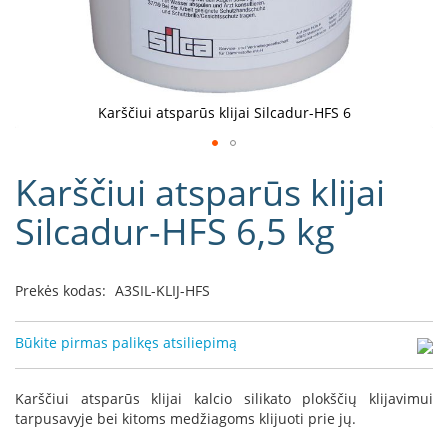
D
o
r
a
k
Karščiui atsparūs klijai Silcadur-HFS 6
o
L
Eiti
i
Karščiui atsparūs klijai
į
n
e
galerijos
Silcadur-HFS 6,5 kg
a
paradžią
D
e
Prekės kodas:
A3SIL-KLIJ-HFS
f
r
o
Būkite pirmas palikęs atsiliepimą
H
o
m
Karščiui atsparūs klijai kalcio silikato plokščių klijavimui
e
tarpusavyje bei kitoms medžiagoms klijuoti prie jų.