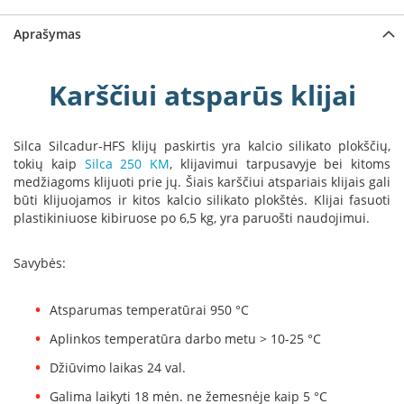
a
Aprašymas
S
e
g
Karščiui atsparūs klijai
u
i
n
Silca Silcadur-HFS klijų paskirtis yra kalcio silikato plokščių,
tokių kaip
Silca 250 KM
, klijavimui tarpusavyje bei kitoms
W
medžiagoms klijuoti prie jų. Šiais karščiui atspariais klijais gali
a
būti klijuojamos ir kitos kalcio silikato plokštės. Klijai fasuoti
n
plastikiniuose kibiruose po 6,5 kg, yra paruošti naudojimui.
d
e
r
Savybės:
s
M
Atsparumas temperatūrai 950 °C
o
Aplinkos temperatūra darbo metu > 10-25 °C
r
s
Džiūvimo laikas 24 val.
ø
Galima laikyti 18 mėn. ne žemesnėje kaip 5 °C