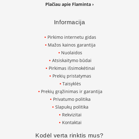
Plačiau apie Flaminta ›
L
a
n
Informacija
k
s
t
Pirkimo internetu gidas
ū
Mažos kainos garantija
s
Nuolaidos
o
r
Atsiskaitymo būdai
t
Pirkimas išsimokėtinai
a
Prekių pristatymas
k
i
Taisyklės
a
Prekių grąžinimas ir garantija
i
Privatumo politika
Slapukų politika
S
t
Rekvizitai
a
Kontaktai
č
i
Kodėl verta rinktis mus?
a