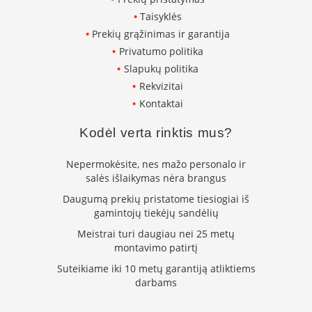
s
Taisyklės
u
v
Prekių grąžinimas ir garantija
a
Privatumo politika
n
Slapukų politika
d
e
Rekvizitai
n
Kontaktai
s
k
Kodėl verta rinktis mus?
o
n
t
Nepermokėsite, nes mažo personalo ir
ū
salės išlaikymas nėra brangus
r
u
Daugumą prekių pristatome tiesiogiai iš
gamintojų tiekėjų sandėlių
Ž
Meistrai turi daugiau nei 25 metų
i
montavimo patirtį
d
i
Suteikiame iki 10 metų garantiją atliktiems
n
darbams
i
ų
a