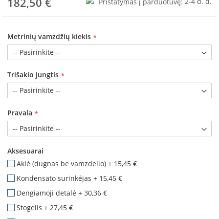
182,50 €
Pristatymas į parduotuvę:
2-4 d. d.
a
S
e
Metrinių vamzdžių kiekis
g
u
i
n
Trišakio jungtis
W
a
n
Pravala
d
e
r
s
Aksesuarai
Aklė (dugnas be vamzdelio)
+
15,45 €
M
o
Kondensato surinkėjas
+
15,45 €
r
Dengiamoji detalė
+
30,36 €
s
ø
Stogelis
+
27,45 €