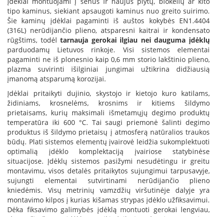
Įdėklai montuojami į senus ir naujus plytų, blokelių ar kito
i
tipo kaminus, siekiant apsaugoti kaminus nuo greito suirimo.
d
i
Šie kaminų įdėklai pagaminti iš auštos kokybės EN1.4404
n
(316L) nerūdijančio plieno, atsparesni kaitrai ir kondensato
i
rūgštims, todėl
tarnauja gerokai ilgiau nei dauguma įdėklų
a
parduodamų Lietuvos rinkoje. Visi sistemos elementai
i
pagaminti ne iš plonesnio kaip 0,6 mm storio lakštinio plieno,
plazma suvirinti išilginiai jungimai užtikrina didžiausią
O
įmanomą atsparumą korozijai.
r
t
Įdėklai pritaikyti dujinio, skystojo ir kietojo kuro katilams,
a
židiniams, krosnelėms, krosnims ir kitiems šildymo
k
prietaisams, kurių maksimali išmetamųjų degimo produktų
i
temperatūra iki 600 °C. Tai saugi priemonė šalinti degimo
a
produktus iš šildymo prietaisų į atmosferą natūralios traukos
i
būdų. Plati sistemos elementų įvairovė leidžia sukomplektuoti
i
optimalią įdėklo komplektaciją įvairiose statybinėse
r
į
situacijose. Įdėklų sistemos pasižymi nesudėtingu ir greitu
r
montavimu, visos detalės pritaikytos sujungimui tarpusavyje,
a
sujungti elementai sutvirtinami nerūdijančio plieno
n
kniedėmis. Visų metrinių vamzdžių viršutinėje dalyje yra
g
montavimo kilpos į kurias kišamas strypas įdėklo užfiksavimui.
a
Dėka fiksavimo galimybės įdėklą montuoti gerokai lengviau,