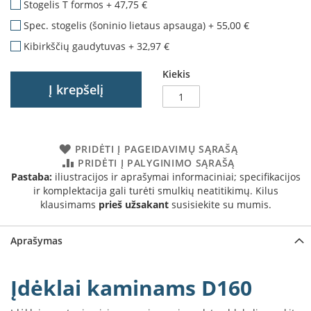
Stogelis T formos
+
47,75 €
B
r
Spec. stogelis (šoninio lietaus apsauga)
+
55,00 €
o
n
Kibirkščių gaudytuvas
+
32,97 €
p
i
Kiekis
Į krepšelį
H
e
t
a
PRIDĖTI Į PAGEIDAVIMŲ SĄRAŠĄ
PRIDĖTI Į PALYGINIMO SĄRAŠĄ
E
Pastaba:
iliustracijos ir aprašymai informaciniai; specifikacijos
l
e
ir komplektacija gali turėti smulkių neatitikimų. Kilus
k
klausimams
prieš užsakant
susisiekite su mumis.
t
r
i
Aprašymas
n
i
a
Įdėklai kaminams D160
i
ž