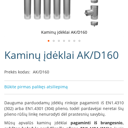
D
o
r
a
k
Kaminų įdėklai AK/D160
o
L
Eiti
i
Kaminų įdėklai AK/D160
į
n
e
galerijos
a
paradžią
Prekės kodas:
AK/D160
D
e
f
Būkite pirmas palikęs atsiliepimą
r
o
H
Dauguma parduodamų įdėklų rinkoje pagaminti iš EN1.4310
o
(302) arba EN1.4301 (304) plieno, todėl pardavėjai neretai šių
m
plieno rūšių linkę nenurodyti dėl prastesnių savybių.
e
Mūsų apvalūs kaminų įdėklai
pagaminti iš brangesnio,