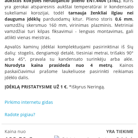
aukštos kokybės nerūdijančio plieno EN1.4404 (316L)
, kuris
R
yra gerokai atsparesnis aukštai temperatūrai ir kondensato
o
sukeliamai korozijai, todėl
tarnauja ženkliai ilgiau nei
m
dauguma įdėklų
parduodamų kitur. Plieno storis
0,6 mm
,
o
vamzdžių skersmuo 160 mm, virinimas plazminis. Metriniai
t
o
vamzdžiai turi kilpas fiksavimui - lengvas montavimas, gali
p
atlikti vienas meistras.
Apvalūs kaminų įdėklai komplektuojami pasirinktinai iš šių
S
dalių: stogelis, dengiamoji detalė, tiesiniai metrai, trišakis 90°
p
arba 45°, pravala su kandensato surinkėju arba akle.
a
Nurodyta kaina prasideda nuo 4 metrų
. Kainos
r
paskaičiavimui prašome laukeliuose pasirinkti reikiamas
t
įdėklo dalis.
h
e
ĮDĖKLĄ PRISTATYSIME UŽ 1 €.
*Iškyrus Neringą.
r
m
Pirkimo internetu gidas
I
n
Radote pigiau?
v
i
c
Kaina nuo
YRA TIEKIME
t