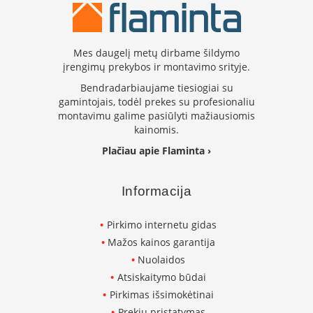
k
a
m
p
Mes daugelį metų dirbame šildymo
i
įrengimų prekybos ir montavimo srityje.
a
Bendradarbiaujame tiesiogiai su
i
o
gamintojais, todėl prekes su profesionaliu
r
montavimu galime pasiūlyti mažiausiomis
t
kainomis.
a
Plačiau apie Flaminta ›
k
i
a
Informacija
i
Ž
Pirkimo internetu gidas
i
Mažos kainos garantija
d
i
Nuolaidos
n
Atsiskaitymo būdai
i
Pirkimas išsimokėtinai
a
i
Prekių pristatymas