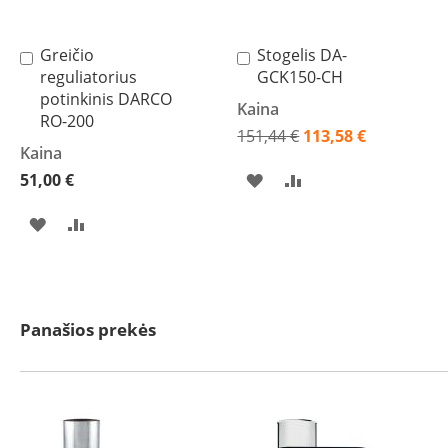
Invicta
DRU
Greičio
Stogelis DA-
Į
Į
reguliatorius
GCK150-CH
Thorma
krepšelį
krepšelį
potinkinis DARCO
Astra
Kaina
RO-200
151,44 €
113,58 €
Kepsninės
Kaina
Akcija
Morsø
51,00 €
PRIDĖTI
PRIDĖTI
Morsø
kepsninių
Į
Į
PRIDĖTI
PRIDĖTI
priedai
PAGEIDAVIMŲ
PALYGINIMO
Katilai
Į
Į
Dujiniai
SĄRAŠĄ
SĄRAŠĄ
PAGEIDAVIMŲ
PALYGINIMO
katilai
Motan
Panašios prekės
SĄRAŠĄ
SĄRAŠĄ
Kaminai
Kaminų
sistemos
Perfect
Niko