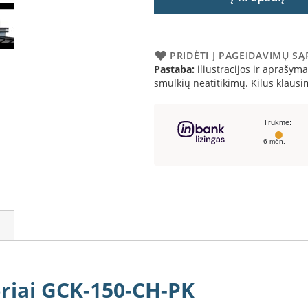
PRIDĖTI Į PAGEIDAVIMŲ S
Pastaba:
iliustracijos ir aprašymai
smulkių neatitikimų. Kilus klau
oriai GCK-150-CH-PK