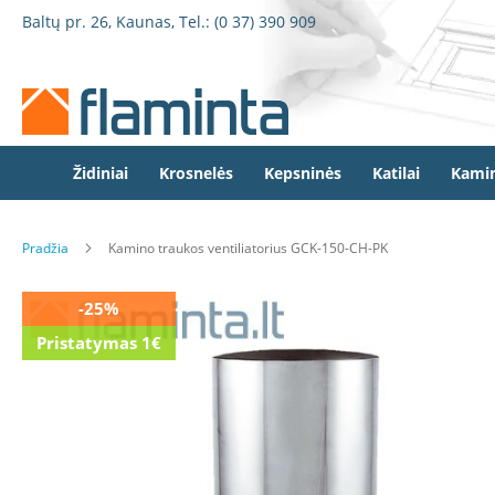
Židiniai
Pereiti
Baltų pr. 26, Kaunas, Tel.:
(0 37) 390 909
Židinio
prie
kapsulės
turinio
Dorako
Dorako
Linea
Defro
Židiniai
Krosnelės
Kepsninės
Katilai
Kamin
Home
Romotop
Pradžia
Kamino traukos ventiliatorius GCK-150-CH-PK
Spartherm
Invicta
Eiti
-25%
Seguin
į
Pristatymas 1€
galerijos
Wanders
pabaigą
Morsø
Bronpi
Heta
Elektriniai