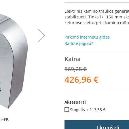
Elektrinis kamino traukos generato
stabilizuoti. Tinka iki 150 mm 
keturiose vietos prie kamino mūr
Pirkimo internetu gidas
Radote pigiau?
Kaina
569,28 €
426,96 €
Akcija
Aksesuarai
Stogelis
+
113,58 €
CH-PK
Į krepšelį