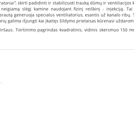
atoriai"
, skirti padidinti ir stabilizuoti trauką dūmų ir ventiliaci
oja neigiamą slėgį kamine naudojant fizinį reiškinį - injekciją.
rautą generuoja specialus ventiliatorius, esantis už kanalo ribų.
torių galima išjungti kai įkaitęs šildymo prietaisas kūrenasi uždaro
iršaus. Tvirtinimo pagrindas kvadratinis, vidinis skersmuo 150 