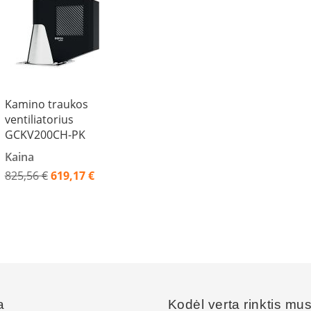
Kamino traukos
ventiliatorius
GCKV200CH-PK
Kaina
825,56 €
619,17 €
Akcija
a
Kodėl verta rinktis mu