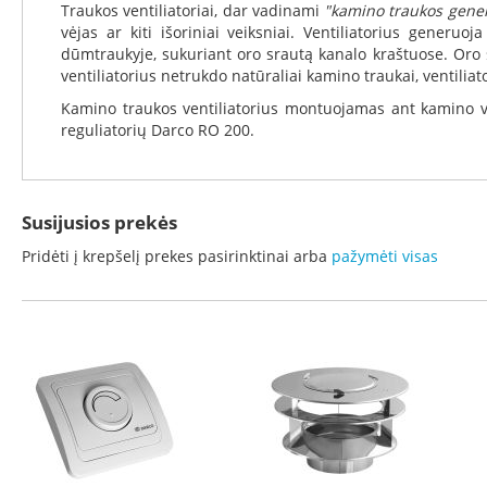
Koklinės
Traukos ventiliatoriai, dar vadinami
"kamino traukos gener
krosnelės
vėjas ar kiti išoriniai veiksniai. Ventiliatorius generu
dūmtraukyje, sukuriant oro srautą kanalo kraštuose. Oro s
Maisto
ventiliatorius netrukdo natūraliai kamino traukai, ventilia
ruošimo
krosnelės
Kamino traukos ventiliatorius montuojamas ant kamino v
reguliatorių Darco RO 200.
Pakabinamos
krosnelės
Granulinės
krosnelės
Susijusios prekės
Stiklai
Pridėti į krepšelį prekes pasirinktinai arba
pažymėti visas
po
krosnele
Krosnelių
pajungimo
vamzdžiai
Krosnelių
gamintojai
Morsø
Romotop