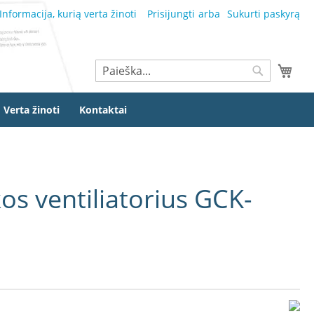
Informacija, kurią verta žinoti
Prisijungti
Sukurti paskyrą
Ieškoti
Mano
Ieškoti
Verta žinoti
Kontaktai
s ventiliatorius GCK-