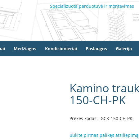
Specializuota parduotuvė ir montavimas
ai
Medžiagos
Kondicionieriai
Paslaugos
Galerija
Kamino trauko
150-CH-PK
Prekės kodas:
GCK-150-CH-PK
Būkite pirmas palikęs atsiliepimą