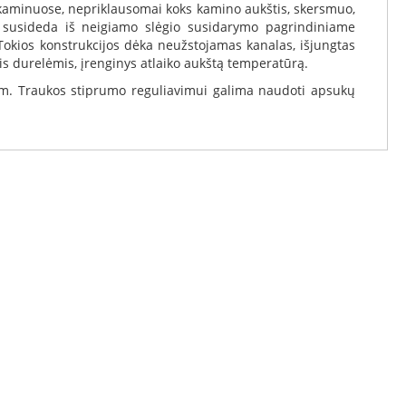
jos kaminuose, nepriklausomai koks kamino aukštis, skersmuo,
 Tai susideda iš neigiamo slėgio susidarymo pagrindiniame
 Tokios konstrukcijos dėka neužstojamas kanalas, išjungtas
mis durelėmis, įrenginys atlaiko aukštą temperatūrą.
mm. Traukos stiprumo reguliavimui galima naudoti apsukų