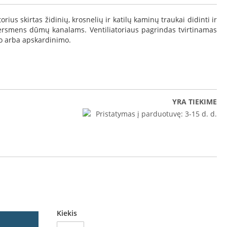
rius skirtas židinių, krosnelių ir katilų kaminų traukai didinti ir
skersmens dūmų kanalams. Ventiliatoriaus pagrindas tvirtinamas
o arba apskardinimo.
YRA TIEKIME
Pristatymas į parduotuvę:
3-15 d. d.
Stogelis
Kiekis