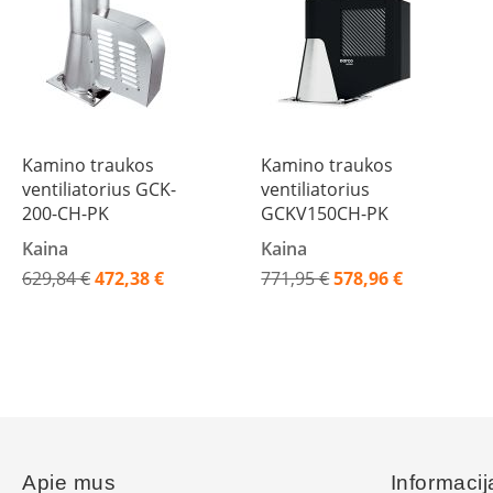
Konekt
Ventiliaciniai
blokeliai
Kaminų
įdėklai
Įdėklai
Kamino traukos
Kamino traukos
ovalūs
ventiliatorius GCK-
ventiliatorius
Įdėklai
200-CH-PK
GCKV150CH-PK
apvalūs
Kaina
Kaina
Dūmtraukio
629,84 €
472,38 €
771,95 €
578,96 €
vamzdžiai
Akcija
Akcija
Kamino
traukos
gerinimas
Kamino
traukos
ventiliatoriai
Kamino
Apie mus
Informacij
traukos