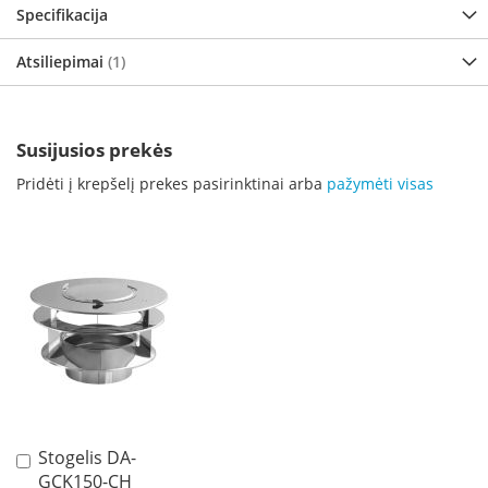
i
Specifikacija
d
i
Atsiliepimai
1
n
i
a
i
Susijusios prekės
O
Pridėti į krepšelį prekes pasirinktinai arba
pažymėti visas
r
t
a
k
i
a
i
i
r
į
r
a
n
g
Stogelis DA-
Į
a
GCK150-CH
krepšelį