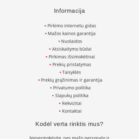
s
u
Informacija
v
a
Pirkimo internetu gidas
n
d
Mažos kainos garantija
e
Nuolaidos
n
s
Atsiskaitymo būdai
k
Pirkimas išsimokėtinai
o
Prekių pristatymas
n
t
Taisyklės
ū
Prekių grąžinimas ir garantija
r
u
Privatumo politika
Slapukų politika
Ž
Rekvizitai
i
d
Kontaktai
i
n
Kodėl verta rinktis mus?
i
ų
Nepermokėsite, nes mažo personalo ir
a