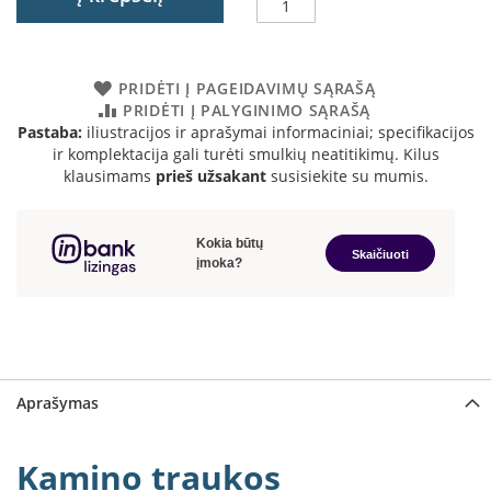
a
S
e
PRIDĖTI Į PAGEIDAVIMŲ SĄRAŠĄ
g
PRIDĖTI Į PALYGINIMO SĄRAŠĄ
u
Pastaba:
iliustracijos ir aprašymai informaciniai; specifikacijos
i
ir komplektacija gali turėti smulkių neatitikimų. Kilus
n
klausimams
prieš užsakant
susisiekite su mumis.
W
a
n
d
e
r
s
M
o
Aprašymas
r
s
ø
Kamino traukos