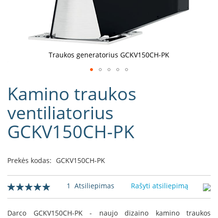
D
o
r
a
k
Traukos generatorius GCKV150CH-PK
o
L
Eiti
i
Kamino traukos
į
n
e
galerijos
ventiliatorius
a
paradžią
GCKV150CH-PK
D
e
f
r
Prekės kodas:
GCKV150CH-PK
o
H
o
Įvertinimas:
1
Atsiliepimas
Rašyti atsiliepimą
m
100
100
% of
e
Darco GCKV150CH-PK - naujo dizaino kamino traukos