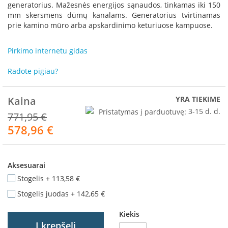
R
generatorius. Mažesnės energijos sąnaudos, tinkamas iki 150
o
mm skersmens dūmų kanalams. Generatorius tvirtinamas
m
prie kamino mūro arba apskardinimo keturiuose kampuose.
o
t
Pirkimo internetu gidas
o
p
Radote pigiau?
S
p
Kaina
YRA TIEKIME
a
r
Pristatymas į parduotuvę:
3-15 d. d.
771,95 €
t
578,96 €
Akcija
h
e
r
m
Aksesuarai
I
Stogelis
+
113,58 €
n
Stogelis juodas
+
142,65 €
v
i
Kiekis
c
Į krepšelį
t