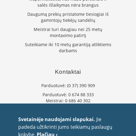
p
salės išlaikymas nėra brangus
d
Daugumą prekių pristatome tiesiogiai iš
a
gamintojų tiekėjų sandėlių
i
l
Meistrai turi daugiau nei 25 metų
a
montavimo patirtį
Ž
Suteikiame iki 10 metų garantiją atliktiems
i
darbams
d
i
n
i
Kontaktai
o
g
Parduotuvė:
(0 37) 390 909
r
o
Parduotuvė:
0 674 88 333
t
Meistrai:
0 686 40 302
e
l
info@flaminta.lt
ė
eparduotuve@flaminta.lt
Svetainėje naudojami slapukai.
Jie
s
Baltų pr. 26, Šilainiai
padeda užtikrinti jums teikiamų paslaugų
Kaunas, 48193 Lietuva
Ž
kokybę.
Plačiau ›