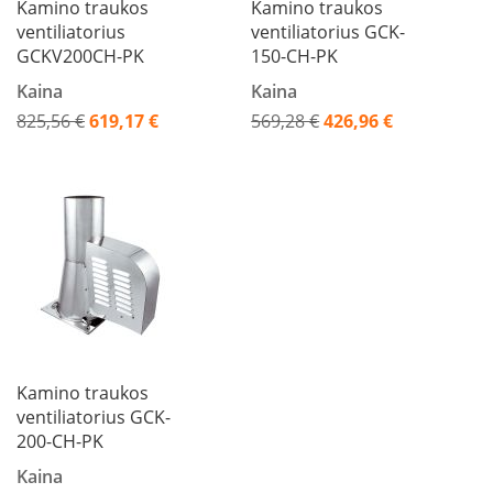
Kamino traukos
Kamino traukos
L
ventiliatorius
ventiliatorius GCK-
a
GCKV200CH-PK
150-CH-PK
n
k
Kaina
Kaina
s
825,56 €
619,17 €
569,28 €
426,96 €
t
Akcija
Akcija
ū
s
o
r
t
a
k
i
a
i
S
Kamino traukos
t
ventiliatorius GCK-
a
200-CH-PK
č
i
Kaina
a