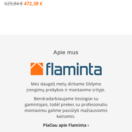
629,84 €
472,38 €
k
a
Akcija
m
p
i
a
i
o
r
Apie mus
t
a
k
i
a
i
Mes daugelį metų dirbame šildymo
įrengimų prekybos ir montavimo srityje.
Ž
i
Bendradarbiaujame tiesiogiai su
d
gamintojais, todėl prekes su profesionaliu
i
montavimu galime pasiūlyti mažiausiomis
n
kainomis.
i
a
Plačiau apie Flaminta ›
i