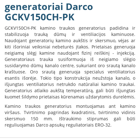
B
generatoriai Darco
r
GCKV150CH-PK
o
n
p
GCKV150CH-PK kamino traukos generatorius padidina ir
i
stabilizuoja trauką dūmų ir ventiliacijos kaminuose.
Naudojant generatorių kamino aukštis ir skersmuo, vėjas ar
H
kiti išoriniai veiksniai nebeturės įtakos. Prietaisas generuoja
e
neigiamą slėgį kamine naudojant fizinį reiškinį - injekciją.
t
Generatoriaus trauka susiformuoja iš neigiamo slėgio
a
susidarymo dūmų kanalo centre, sukuriant oro srautą kanalo
kraštuose. Oro srautą generuoja specialus ventiliatorius
E
esantis išorėje. Tokio tipo konstrukcija neužstoja kanalo, o
l
išjungtas ventiliatorius netrukdo natūraliai kamino traukai.
e
Generatorius atlaiko aukštą temperatūrą, gali būti išjungtas
k
kuomet šildymo prietaisas kūrenamas uždarytomis durelėmis.
t
r
Kamino traukos generatorius montuojamas ant kamino
i
viršaus. Tvirtinimo pagrindas kvadratinis, tvirtinimo vidinis
n
skersmuo 150 mm. Ištraukimo stiprumas gali būti
i
reguliuojamas Darco apsukų reguliatoriais ERO-32.
a
i
ž