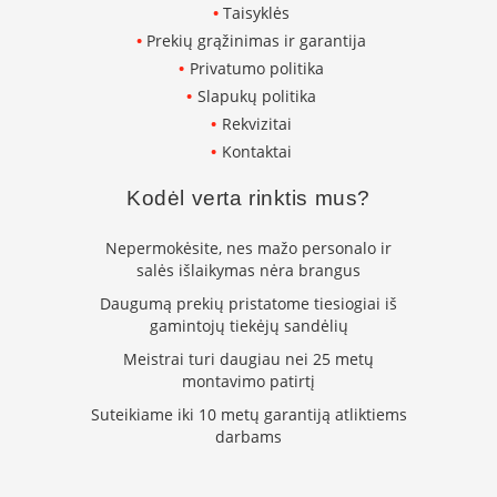
Taisyklės
k
a
Prekių grąžinimas ir garantija
m
Privatumo politika
p
Slapukų politika
i
a
Rekvizitai
i
Kontaktai
o
r
Kodėl verta rinktis mus?
t
a
k
Nepermokėsite, nes mažo personalo ir
i
salės išlaikymas nėra brangus
a
Daugumą prekių pristatome tiesiogiai iš
i
gamintojų tiekėjų sandėlių
Ž
Meistrai turi daugiau nei 25 metų
i
montavimo patirtį
d
i
Suteikiame iki 10 metų garantiją atliktiems
n
darbams
i
a
i