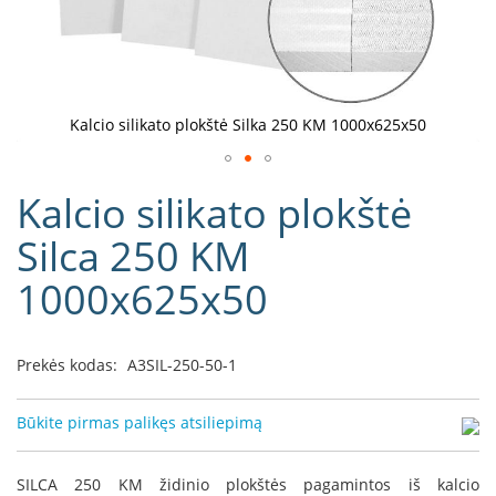
D
o
r
a
k
Kalcio silikato plokštė Silka 250 KM 1000x625x50
o
L
Eiti
i
Kalcio silikato plokštė
į
n
e
galerijos
Silca 250 KM
a
paradžią
1000x625x50
D
e
f
r
Prekės kodas:
A3SIL-250-50-1
o
H
o
Būkite pirmas palikęs atsiliepimą
m
e
SILCA 250 KM židinio plokštės pagamintos iš kalcio