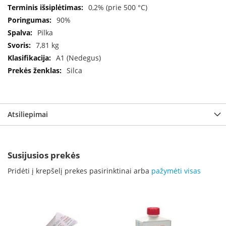
B
0,2% (prie 500 °C)
r
90%
o
Pilka
n
p
7,81 kg
i
A1 (Nedegus)
Silca
H
e
t
a
Atsiliepimai
E
l
e
k
Susijusios prekės
t
r
Pridėti į krepšelį prekes pasirinktinai arba
pažymėti visas
i
n
i
a
i
ž