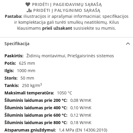
PRIDĖTI Į PAGEIDAVIMŲ SĄRAŠĄ
a
PRIDĖTI Į PALYGINIMO SĄRAŠĄ
Pastaba:
iliustracijos ir aprašymai informaciniai; specifikacijos
S
e
ir komplektacija gali turėti smulkių neatitikimų. Kilus
g
klausimams
prieš užsakant
susisiekite su mumis.
u
i
Specifikacija
n
Specifikacija
Židinių montavimui, Priešgaisrinės sistemos
W
a
625 mm
n
1000 mm
d
50 mm
e
r
3
250 kg/m
s
1050 °C
0,08 W/mK
M
o
0,10 W/mK
r
0,12 W/mK
s
0,18 W/mK
ø
1,4 MPa (EN 14306:2010)