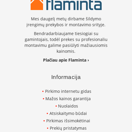
L
a
n
Mes daugelį metų dirbame šildymo
k
įrengimų prekybos ir montavimo srityje.
s
Bendradarbiaujame tiesiogiai su
t
gamintojais, todėl prekes su profesionaliu
ū
montavimu galime pasiūlyti mažiausiomis
s
kainomis.
o
r
Plačiau apie Flaminta ›
t
a
k
Informacija
i
a
i
Pirkimo internetu gidas
Mažos kainos garantija
S
Nuolaidos
t
a
Atsiskaitymo būdai
č
Pirkimas išsimokėtinai
i
Prekių pristatymas
a