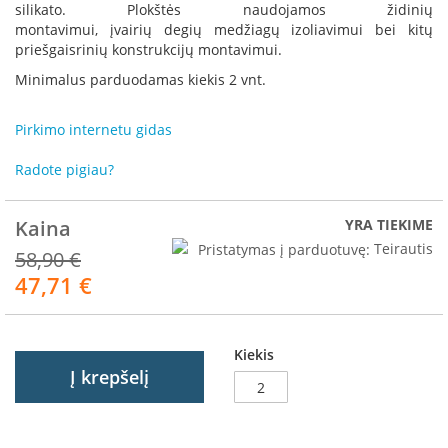
R
silikato. Plokštės naudojamos židinių
o
montavimui, įvairių degių medžiagų izoliavimui bei kitų
m
priešgaisrinių konstrukcijų montavimui.
o
Minimalus parduodamas kiekis 2 vnt.
t
o
p
Pirkimo internetu gidas
S
Radote pigiau?
p
a
r
Kaina
YRA TIEKIME
t
Pristatymas į parduotuvę:
Teirautis
h
58,90 €
e
47,71 €
Akcija
r
m
I
Kiekis
n
Į krepšelį
v
i
c
t