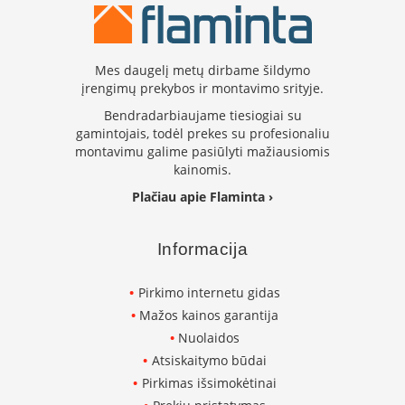
K
a
r
š
Mes daugelį metų dirbame šildymo
t
įrengimų prekybos ir montavimo srityje.
o
o
Bendradarbiaujame tiesiogiai su
r
gamintojais, todėl prekes su profesionaliu
o
montavimu galime pasiūlyti mažiausiomis
v
kainomis.
e
Plačiau apie Flaminta ›
n
t
i
Informacija
l
i
a
Pirkimo internetu gidas
t
Mažos kainos garantija
o
Nuolaidos
r
i
Atsiskaitymo būdai
a
Pirkimas išsimokėtinai
i