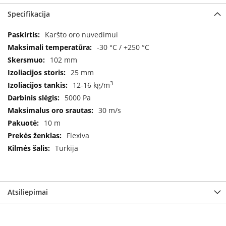
a
Specifikacija
S
Specifikacija
Karšto oro nuvedimui
e
g
-30 °C / +250 °C
u
102 mm
i
25 mm
n
3
12-16 kg/m
W
5000 Pa
a
30 m/s
n
10 m
d
e
Flexiva
r
Turkija
s
M
o
r
Atsiliepimai
s
ø