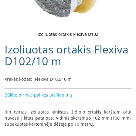
D
o
r
a
k
Izoliuotas ortakis Flexiva D102
o
Eiti
Izoliuotas ortakis Flexiva
L
į
i
galerijos
D102/10 m
n
paradžią
e
a
Prekės kodas:
Flexiva D102/10 m
D
e
f
Būkite pirmas palikęs atsiliepimą
r
o
H
Itin tvirtas izoliuotas lankstus židinio ortakis karštam orui
o
nuvesti į kitas patalpas. Vidinis skersmuo 102 mm (100 mm),
m
supakuotas kartoninėje dėžėje po 10 metrų.
e