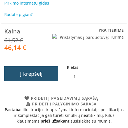
R
Pirkimo internetu gidas
o
m
Radote pigiau?
o
t
o
Kaina
YRA TIEKIME
p
Pristatymas į parduotuvę:
Turime
61,52 €
S
46,14 €
Akcija
p
a
r
t
Kiekis
h
Į krepšelį
e
r
m
PRIDĖTI Į PAGEIDAVIMŲ SĄRAŠĄ
I
PRIDĖTI Į PALYGINIMO SĄRAŠĄ
n
Pastaba:
iliustracijos ir aprašymai informaciniai; specifikacijos
v
ir komplektacija gali turėti smulkių neatitikimų. Kilus
i
klausimams
prieš užsakant
susisiekite su mumis.
c
t