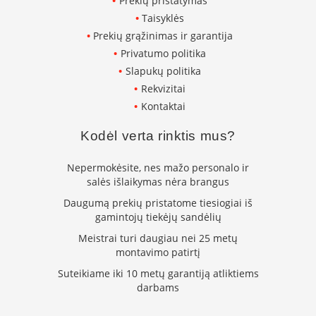
Prekių pristatymas
L
Taisyklės
a
Prekių grąžinimas ir garantija
n
Privatumo politika
k
s
Slapukų politika
t
Rekvizitai
ū
Kontaktai
s
o
Kodėl verta rinktis mus?
r
t
a
Nepermokėsite, nes mažo personalo ir
k
salės išlaikymas nėra brangus
i
Daugumą prekių pristatome tiesiogiai iš
a
i
gamintojų tiekėjų sandėlių
Meistrai turi daugiau nei 25 metų
S
montavimo patirtį
t
a
Suteikiame iki 10 metų garantiją atliktiems
č
darbams
i
a