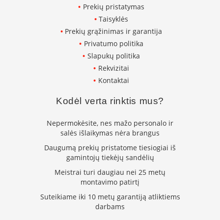
K
Prekių pristatymas
a
Taisyklės
r
Prekių grąžinimas ir garantija
š
Privatumo politika
t
o
Slapukų politika
o
Rekvizitai
r
Kontaktai
o
v
e
Kodėl verta rinktis mus?
n
t
Nepermokėsite, nes mažo personalo ir
i
salės išlaikymas nėra brangus
l
i
Daugumą prekių pristatome tiesiogiai iš
a
gamintojų tiekėjų sandėlių
t
Meistrai turi daugiau nei 25 metų
o
montavimo patirtį
r
i
Suteikiame iki 10 metų garantiją atliktiems
a
darbams
i