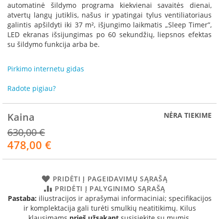
R
automatinė šildymo programa kiekvienai savaitės dienai,
o
atvertų langų jutiklis, našus ir ypatingai tylus ventiliatoriaus
m
galintis apšildyti iki 37 m², išjungimo laikmatis „Sleep Timer”,
o
LED ekranas išsijungimas po 60 sekundžių, liepsnos efektas
t
su šildymo funkcija arba be.
o
p
Pirkimo internetu gidas
S
p
Radote pigiau?
a
r
t
Kaina
NĖRA TIEKIME
h
630,00 €
e
478,00 €
r
Akcija
m
I
PRIDĖTI Į PAGEIDAVIMŲ SĄRAŠĄ
n
PRIDĖTI Į PALYGINIMO SĄRAŠĄ
v
Pastaba:
iliustracijos ir aprašymai informaciniai; specifikacijos
i
ir komplektacija gali turėti smulkių neatitikimų. Kilus
c
t
klausimams
prieš užsakant
susisiekite su mumis.