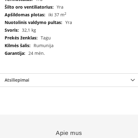
B
Yra
r
2
o
iki 37 m
n
Yra
p
32,1 kg
i
Tagu
H
Rumunija
e
24 mėn.
t
a
E
l
Atsiliepimai
e
k
t
r
i
n
i
a
i
Apie mus
ž