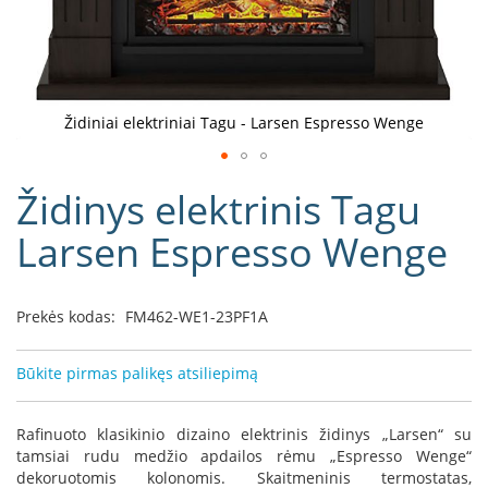
D
o
r
a
k
Židiniai elektriniai Tagu - Larsen Espresso Wenge
o
L
Eiti
i
Židinys elektrinis Tagu
į
n
e
galerijos
Larsen Espresso Wenge
a
paradžią
D
e
Prekės kodas:
FM462-WE1-23PF1A
f
r
o
Būkite pirmas palikęs atsiliepimą
H
o
m
Rafinuoto klasikinio dizaino elektrinis židinys „Larsen“ su
e
tamsiai rudu medžio apdailos rėmu „Espresso Wenge“
dekoruotomis kolonomis. Skaitmeninis termostatas,