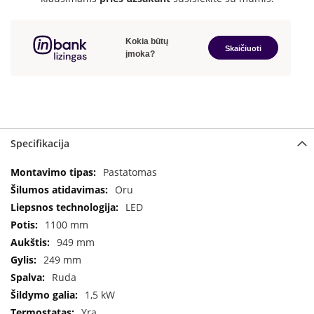
a
S
e
g
u
i
n
W
Specifikacija
a
n
Specifikacija
Pastatomas
d
e
Oru
r
LED
s
1100 mm
M
949 mm
o
249 mm
r
Ruda
s
ø
1,5 kW
Yra