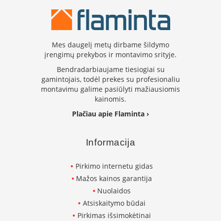
i
d
i
n
i
Mes daugelį metų dirbame šildymo
a
įrengimų prekybos ir montavimo srityje.
i
Bendradarbiaujame tiesiogiai su
O
gamintojais, todėl prekes su profesionaliu
r
montavimu galime pasiūlyti mažiausiomis
t
kainomis.
a
k
Plačiau apie Flaminta ›
i
a
i
Informacija
i
r
į
Pirkimo internetu gidas
r
Mažos kainos garantija
a
n
Nuolaidos
g
Atsiskaitymo būdai
a
Pirkimas išsimokėtinai